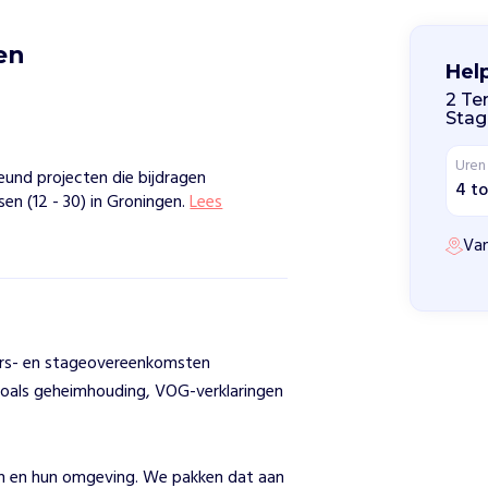
en 
Hel
2 Tem
Sta
Uren
eund projecten die bijdragen
4 to
en (12 - 30) in Groningen.
Lees
Van
igers- en stageovereenkomsten
zoals geheimhouding, VOG-verklaringen
n
en en hun omgeving. We pakken dat aan 