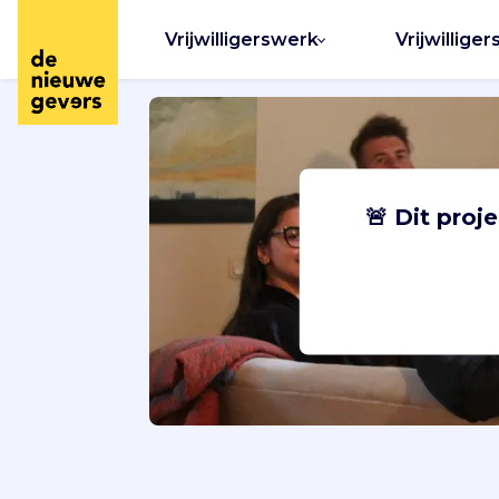
Vrijwilligerswerk
Vrijwilliger
🚨 Dit proj