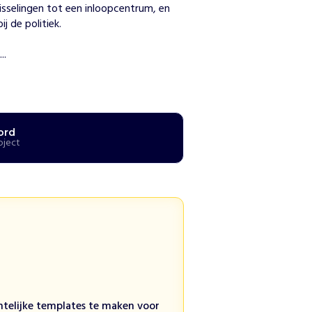
isselingen tot een inloopcentrum, en 
 de politiek. 

..
ord
oject
htelijke templates te maken voor