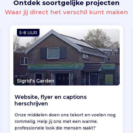
Ontdek soortgelijke projecten
Waar jij direct het verschil kunt maken
5-8 UUR
Sigrid's Garden
Website, flyer en captions
herschrijven
Onze middelen doen ons tekort en voelen nog
rommelig. Help jij ons met een warme,
professionele look die mensen raakt?