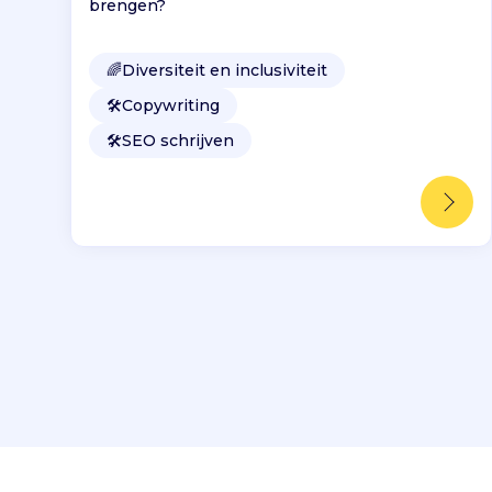
brengen?
🌈
Diversiteit en inclusiviteit
🛠️
Copywriting
🛠️
SEO schrijven