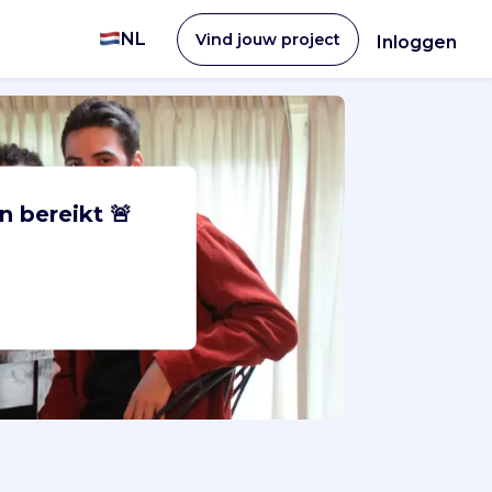
NL
Vind jouw project
Inloggen
n bereikt 🚨