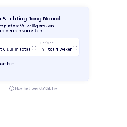
p Stichting Jong Noord
plates: Vrijwilligers- en
geovereenkomsten
Periode
t 6 uur in totaal
In 1 tot 4 weken
uit huis
Hoe het werkt?
Klik hier