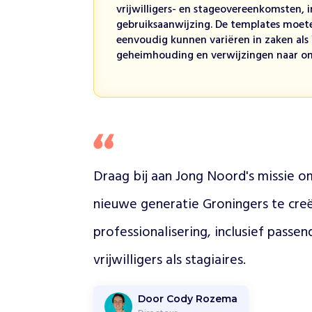
vrijwilligers- en stageovereenkomsten, i
i
gebruiksaanwijzing. De templates moeten
c
eenvoudig kunnen variëren in zaken als
h
geheimhouding en verwijzingen naar on
t
i
n
g
J
o
n
g
Draag bij aan Jong Noord's missie o
N
o
nieuwe generatie Groningers te creëre
o
r
professionalisering, inclusief passe
d
b
vrijwilligers als stagiaires.
i
e
Door Cody Rozema
d