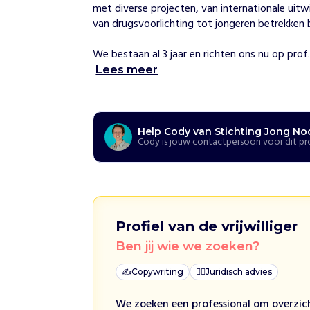
J
met diverse projecten, van internationale uitw
o
van drugsvoorlichting tot jongeren betrekken bij
n
g
We bestaan al 3 jaar en richten ons nu op prof..
N
o
Lees meer
o
r
d
Help Cody van Stichting Jong No
Cody is jouw contactpersoon voor dit pr
H
o
e
w
i
j
h
Profiel van de vrijwilliger
e
l
Ben jij wie we zoeken?
p
e
n
✍️
Copywriting
👩‍⚖️
Juridisch advies
S
We zoeken een professional om overzic
t