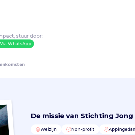
mpact, stuur door:
Via WhatsApp
reenkomsten
De missie van
Stichting Jong
Welzijn
Non-profit
Appingeda