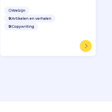
🙂
Welzijn
🛠️
Artikelen en verhalen
🛠️
Copywriting