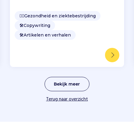
👩‍⚕️
Gezondheid en ziektebestrijding
🛠️
Copywriting
🛠️
Artikelen en verhalen
Bekijk meer
Terug naar overzicht