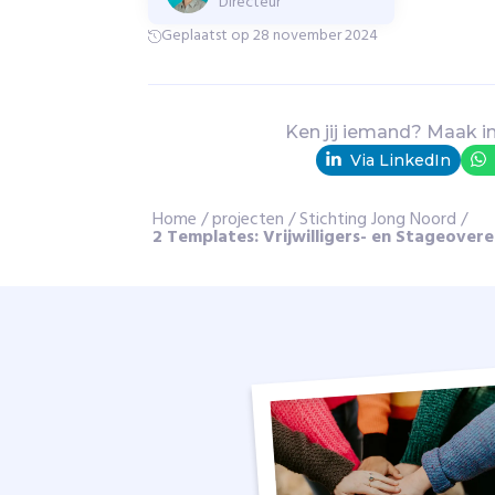
Directeur
t
j
Geplaatst op 28 november 2024
o
n
g
e
Ken jij iemand? Maak i
r
Via LinkedIn
e
n
Home
/
projecten
/
Stichting Jong Noord
/
v
2 Templates: Vrijwilligers- en Stageove
e
i
l
i
g
e
o
n
t
m