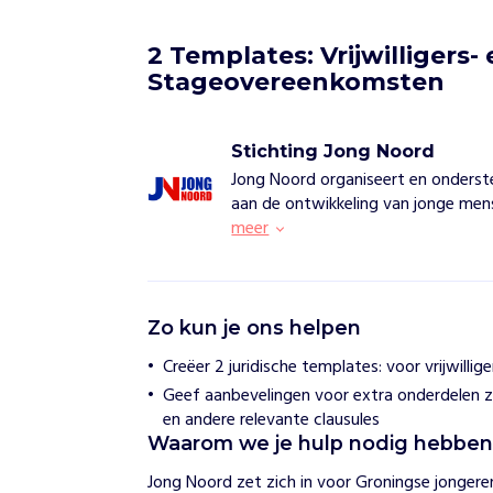
2 Templates: Vrijwilligers- 
Stageovereenkomsten
Stichting Jong Noord
Jong Noord organiseert en onderst
aan de ontwikkeling van jonge mens
meer
S
Zo kun je ons helpen
t
i
Creëer 2 juridische templates: voor vrijwill
c
Geef aanbevelingen voor extra onderdelen 
h
t
en andere relevante clausules
i
Waarom we je hulp nodig hebbe
n
g
Jong Noord zet zich in voor Groningse jonger