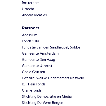
v
Rotterdam
e
Utrecht
n
Andere locaties
s
t
a
Partners
a
Adessium
t
Fonds 1818
.
Fundatie van den Sandheuvel, Sobbe
D
Gemeente Amsterdam
i
Gemeente Den Haag
t
v
Gemeente Utrecht
o
Goeie Grutten
r
Het Vrouwelijke Ondernemers Netwerk
m
K.F. Hein Fonds
t
Oranjefonds
d
e
Stichting Democratie en Media
b
Stichting De Verre Bergen