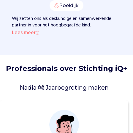
h
Poeldijk
k
a
Wij zetten ons als deskundige en samenwerkende
n
partner in voor het hoogbegaafde kind.
o
Lees meer
n
t
w
i
k
k
Professionals over Stichting iQ+
e
l
e
Nadia 👐 Jaarbegroting maken
n
o
p
e
i
g