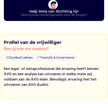
d
i
Help Sima van Stichting iQ+
n
Sima is jouw contactpersoon voor dit project
N
e
d
e
r
Profiel van de vrijwilliger
l
Ben jij wie we zoeken?
a
n
👩‍⚖️
Juridisch advies
📏
Toezicht & Governance
d
g
Een legal- of dataprofessional die ervaring heeft binnen
r
AVG en een analyse kan uitvoeren in welke mate wij
o
voldoen aan de AVG eisen. Benodigd: ervaring met het
e
uitvoeren van AVG Audits.
i
t
o
p