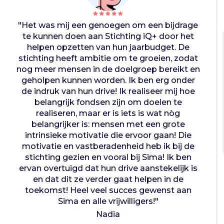
e
n
t
"Het was mij een genoegen om een bijdrage
e
te kunnen doen aan Stichting iQ+ door het
m
helpen opzetten van hun jaarbudget. De
p
stichting heeft ambitie om te groeien, zodat
o
nog meer mensen in de doelgroep bereikt en
e
geholpen kunnen worden. Ik ben erg onder
n
de indruk van hun drive! Ik realiseer mij hoe
n
belangrijk fondsen zijn om doelen te
a
realiseren, maar er is iets is wat nòg
a
belangrijker is: mensen met een grote
r
intrinsieke motivatie die ervoor gaan! Die
e
motivatie en vastberadenheid heb ik bij de
i
stichting gezien en vooral bij Sima! Ik ben
g
ervan overtuigd dat hun drive aanstekelijk is
e
en dat dit ze verder gaat helpen in de
n
toekomst! Heel veel succes gewenst aan
p
Sima en alle vrijwilligers!"
o
Nadia
t