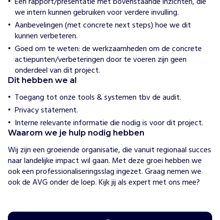
Een rapport/presentatie met bovenstaande inzichten, die
n
we intern kunnen gebruiken voor verdere invulling.
I
Aanbevelingen (met concrete next steps) hoe we dit
e
kunnen verbeteren.
d
Goed om te weten: de werkzaamheden om de concrete
e
actiepunten/verbeteringen door te voeren zijn geen
r
onderdeel van dit project.
h
Dit hebben we al
o
o
Toegang tot onze tools & systemen tbv de audit.
g
Privacy statement.
b
Interne relevante informatie die nodig is voor dit project.
e
Waarom we je hulp nodig hebben
g
a
Wij zijn een groeiende organisatie, die vanuit regionaal succes 
a
naar landelijke impact wil gaan. Met deze groei hebben we 
f
ook een professionaliseringsslag ingezet. Graag nemen we 
d
ook de AVG onder de loep. Kijk jij als expert met ons mee? 
k
i
n