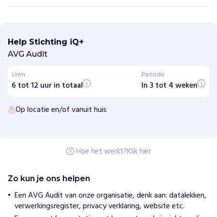
S
t
i
Help Stichting iQ+
c
h
AVG Audit
t
i
Uren
Periode
n
6 tot 12 uur in totaal
g
In 3 tot 4 weken
i
Q
Op locatie en/of vanuit huis
+
H
o
e
Hoe het werkt?
Klik hier
w
i
j
Zo kun je ons helpen
h
e
Een AVG Audit van onze organisatie, denk aan: datalekken,
l
verwerkingsregister, privacy verklaring, website etc.
p
e