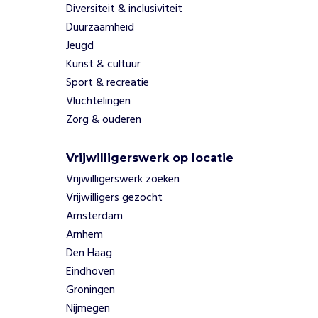
Diversiteit & inclusiviteit
w
Duurzaamheid
e
n
Jeugd
e
Kunst & cultuur
n
Sport & recreatie
i
Vluchtelingen
n
Zorg & ouderen
b
a
l
Vrijwilligerswerk op locatie
a
Vrijwilligerswerk zoeken
n
Vrijwilligers gezocht
s
Amsterdam
i
n
Arnhem
h
Den Haag
e
Eindhoven
t
Groningen
l
Nijmegen
e