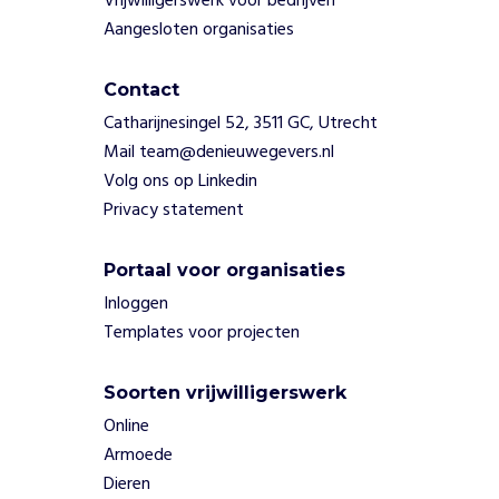
Vrijwilligerswerk voor bedrijven
n
Aangesloten organisaties
e
d
i
Contact
e
Catharijnesingel 52, 3511 GC, Utrecht
m
Mail team@denieuwegevers.nl
e
t
Volg ons op Linkedin
(
Privacy statement
z
e
Portaal voor organisaties
l
f
Inloggen
)
Templates voor projecten
v
e
Soorten vrijwilligerswerk
r
t
Online
r
Armoede
o
Dieren
u