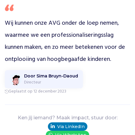
i
n
e
e
Wij kunnen onze AVG onder de loep nemen, 
n
o
waarmee we een professionaliseringsslag 
m
kunnen maken, en zo meer betekenen voor de 
g
e
ontplooiing van hoogbegaafde kinderen. 
v
i
n
Door Sima Bruyn-Daoud
g
Directeur
w
Geplaatst op 12 december 2023
a
a
r
i
Ken jij iemand? Maak impact, stuur door:
n
h
Via LinkedIn
e