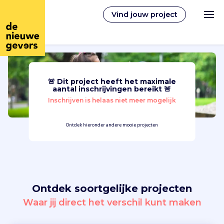
Vind jouw project
🚨 Dit project heeft het maximale
Nederlands
aantal inschrijvingen bereikt 🚨
Inschrijven is helaas niet meer mogelijk
Vrijwilligerswerk
Ontdek hieronder andere mooie projecten
Vrijwilligers vinden
Over ons
Ontdek soortgelijke projecten
Inloggen
Waar jij direct het verschil kunt maken