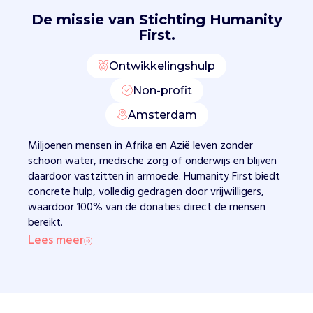
e
De missie van
Stichting Humanity
n
First.
w
e
Ontwikkelingshulp
e
s
Non-profit
z
Amsterdam
o
r
Miljoenen mensen in Afrika en Azië leven zonder
g
schoon water, medische zorg of onderwijs en blijven
.
daardoor vastzitten in armoede. Humanity First biedt
D
concrete hulp, volledig gedragen door vrijwilligers,
o
waardoor 100% van de donaties direct de mensen
o
bereikt.
r
Lees meer
d
a
t
o
n