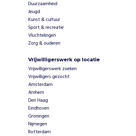
t
Duurzaamheid
i
Jeugd
e
Kunst & cultuur
s
Sport & recreatie
r
Vluchtelingen
e
c
Zorg & ouderen
h
t
Vrijwilligerswerk op locatie
s
Vrijwilligerswerk zoeken
t
r
Vrijwilligers gezocht
e
Amsterdam
e
Arnhem
k
Den Haag
s
Eindhoven
b
i
Groningen
j
Nijmegen
d
Rotterdam