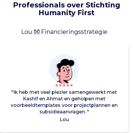
s
Professionals over Stichting
w
Humanity First
e
r
k
Lou 👐 Financieringsstrategie
v
o
l
l
e
d
i
g
d
"Ik heb met veel plezier samengewerkt met
o
Kashif en Ahmat en geholpen met
o
voorbeeldtemplates voor projectplannen en
r
subsidieaanvragen. "
v
Lou
r
i