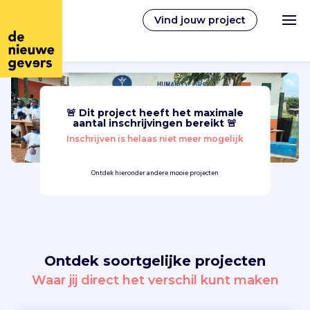
Vind jouw project
🚨 Dit project heeft het maximale
Nederlands
aantal inschrijvingen bereikt 🚨
Inschrijven is helaas niet meer mogelijk
Vrijwilligerswerk
Ontdek hieronder andere mooie projecten
Vrijwilligers vinden
Over ons
Ontdek soortgelijke projecten
Inloggen
Waar jij direct het verschil kunt maken