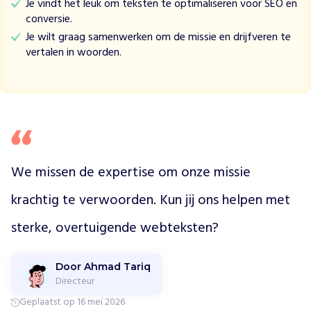
Je vindt het leuk om teksten te optimaliseren voor SEO en
k
conversie.
w
Je wilt graag samenwerken om de missie en drijfveren te
a
vertalen in woorden.
t
e
r
,
m
e
d
i
We missen de expertise om onze missie 
s
c
krachtig te verwoorden. Kun jij ons helpen met 
h
e
sterke, overtuigende webteksten?
z
o
r
Door Ahmad Tariq
Directeur
g
,
Geplaatst op 16 mei 2026