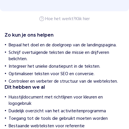
n
i
t
y
Hoe het werkt?
Klik hier
F
i
r
Zo kun je ons helpen
s
t
Bepaal het doel en de doelgroep van de landingspagina.
Schrijf overtuigende teksten die missie en drijfveren
H
belichten.
o
Integreer het unieke donatiepunt in de teksten.
e
w
Optimaliseer teksten voor SEO en conversie.
i
Controleer en verbeter de structuur van de webteksten.
j
h
Dit hebben we al
e
l
Huisstijldocument met richtlijnen voor kleuren en
p
logogebruik
e
Duidelijk overzicht van het activiteitenprogramma
n
W
Toegang tot de tools die gebruikt moeten worden
i
Bestaande webteksten voor referentie