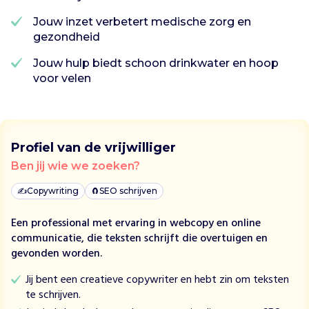
j
Jouw inzet verbetert medische zorg en
e
gezondheid
c
t
Jouw hulp biedt schoon drinkwater en hoop
e
voor velen
n
v
o
o
Profiel van de vrijwilliger
r
s
Ben jij wie we zoeken?
c
✍️
Copywriting
🧲
SEO schrijven
h
o
Een professional met ervaring in webcopy en online
o
communicatie, die teksten schrijft die overtuigen en
n
gevonden worden.
d
r
Jij bent een creatieve copywriter en hebt zin om teksten
i
te schrijven.
n