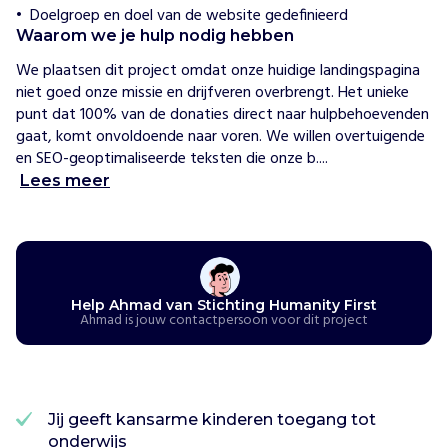
j
Doelgroep en doel van de website gedefinieerd
h
Waarom we je hulp nodig hebben
e
We plaatsen dit project omdat onze huidige landingspagina 
l
niet goed onze missie en drijfveren overbrengt. Het unieke 
p
punt dat 100% van de donaties direct naar hulpbehoevenden 
e
gaat, komt onvoldoende naar voren. We willen overtuigende 
n
en SEO-geoptimaliseerde teksten die onze b....
m
e
Lees meer
t
c
o
n
c
Help Ahmad van Stichting Humanity First
r
Ahmad is jouw contactpersoon voor dit project
e
t
e
p
Jij geeft kansarme kinderen toegang tot
r
onderwijs
o