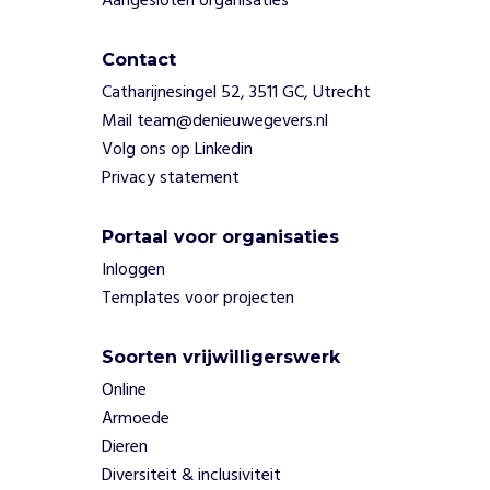
Aangesloten organisaties
e
n
Contact
,
k
Catharijnesingel 52, 3511 GC, Utrecht
o
Mail team@denieuwegevers.nl
m
Volg ons op Linkedin
t
Privacy statement
1
0
0
Portaal voor organisaties
%
Inloggen
v
Templates voor projecten
a
n
d
Soorten vrijwilligerswerk
e
Online
d
Armoede
o
Dieren
n
a
Diversiteit & inclusiviteit