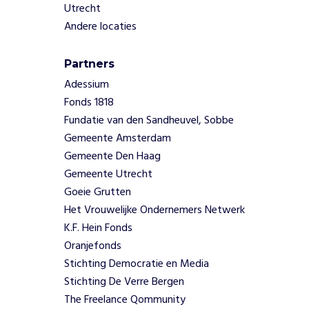
e
Utrecht
d
Andere locaties
o
e
l
Partners
g
Adessium
r
Fonds 1818
o
Fundatie van den Sandheuvel, Sobbe
e
p
Gemeente Amsterdam
t
Gemeente Den Haag
e
Gemeente Utrecht
r
Goeie Grutten
e
Het Vrouwelijke Ondernemers Netwerk
c
h
K.F. Hein Fonds
t
Oranjefonds
.
Stichting Democratie en Media
Stichting De Verre Bergen
W
The Freelance Qommunity
a