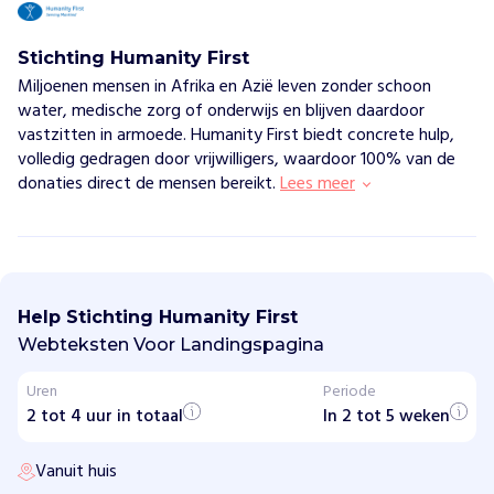
Stichting Humanity First
Miljoenen mensen in Afrika en Azië leven zonder schoon
water, medische zorg of onderwijs en blijven daardoor
vastzitten in armoede. Humanity First biedt concrete hulp,
volledig gedragen door vrijwilligers, waardoor 100% van de
donaties direct de mensen bereikt.
Lees meer
S
t
i
Help Stichting Humanity First
c
h
Webteksten Voor Landingspagina
t
i
Uren
Periode
n
2 tot 4 uur in totaal
g
In 2 tot 5 weken
H
u
Vanuit huis
m
a