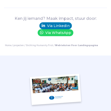
o
n
d
e
Ken jij iemand? Maak impact, stuur door:
r
Via LinkedIn
w
Via WhatsApp
i
j
s
Home
/
projecten
/
Stichting Humanity First
/
Webteksten Voor Landingspagina
,
v
o
e
d
s
e
l
h
u
l
p