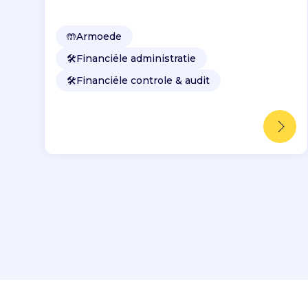
🤲
Armoede
🛠️
Financiële administratie
🛠️
Financiële controle & audit