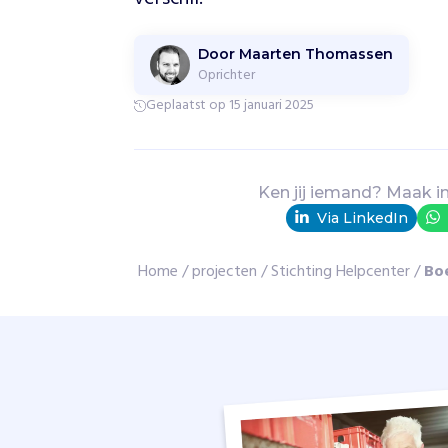
v
o
e
Door Maarten Thomassen
Oprichter
d
s
Geplaatst op 15 januari 2025
e
l
p
a
Ken jij iemand? Maak i
k
Via LinkedIn
k
e
Home
/
projecten
/
Stichting Helpcenter
/
Bo
t
t
e
n
e
n
k
l