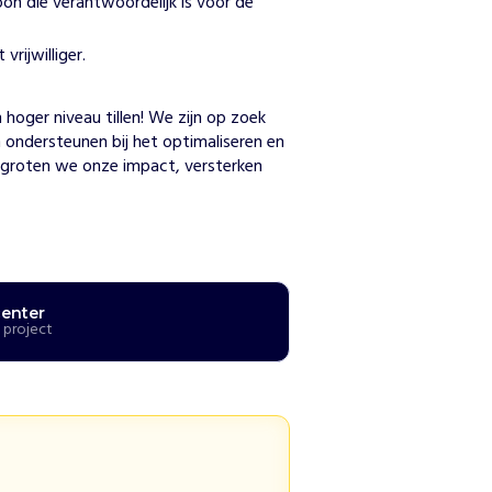
on die verantwoordelijk is voor de
rijwilliger.
n
oger niveau tillen! We zijn op zoek 
 ondersteunen bij het optimaliseren en 
rgroten we onze impact, versterken 
center
 project