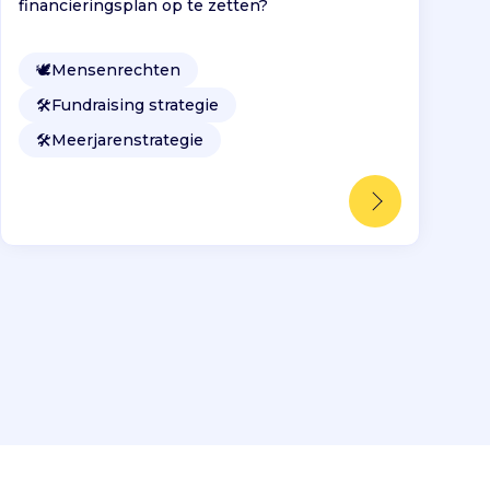
financieringsplan op te zetten?
🕊
Mensenrechten
🛠️
Fundraising strategie
🛠️
Meerjarenstrategie