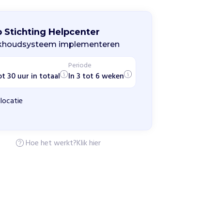
p Stichting Helpcenter
khoudsysteem implementeren
Periode
ot 30 uur in totaal
In 3 tot 6 weken
locatie
Hoe het werkt?
Klik hier