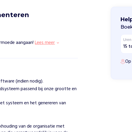
enteren
Hel
Boe
Uren
armoede aangaan!
Lees meer
15 t
Op 
ftware (indien nodig).
dsysteem passend bij onze grootte en
 het systeem en het genereren van
ekhouding van de organisatie met