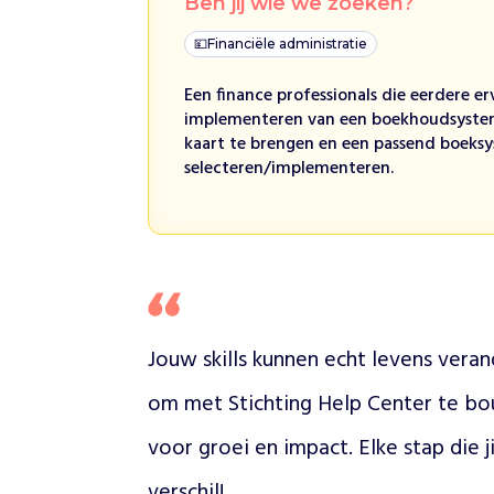
Ben jij wie we zoeken?
h
t
💴
Financiële administratie
i
Een finance professionals die eerdere e
n
implementeren van een boekhoudsystem
g
kaart te brengen en een passend boeks
H
selecteren/implementeren.
e
l
p
c
e
n
t
e
Jouw skills kunnen echt levens veran
r
b
om met Stichting Help Center te bou
i
e
voor groei en impact. Elke stap die j
d
t
verschil!