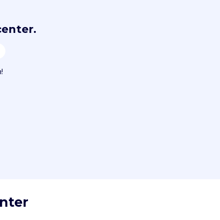
center.
!
enter