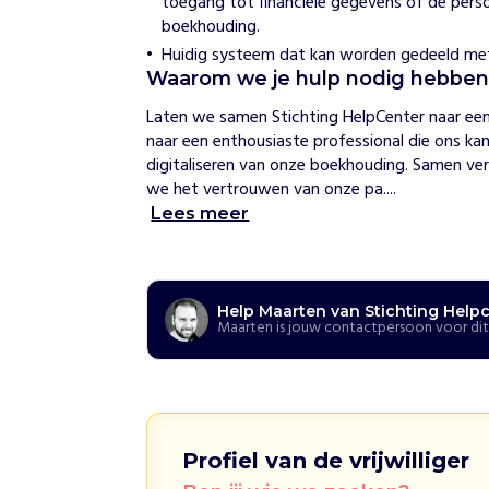
toegang tot financiële gegevens of de perso
p
boekhouding.
c
e
Huidig systeem dat kan worden gedeeld met v
n
Waarom we je hulp nodig hebbe
t
e
Laten we samen Stichting HelpCenter naar een h
r
naar een enthousiaste professional die ons kan
digitaliseren van onze boekhouding. Samen ve
H
we het vertrouwen van onze pa....
o
Lees meer
e
w
i
j
h
Help Maarten van Stichting Help
e
Maarten is jouw contactpersoon voor dit
l
p
e
n
S
t
Profiel van de vrijwilliger
i
c