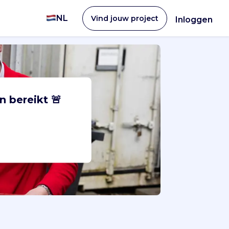
NL
Vind jouw project
Inloggen
n bereikt 🚨