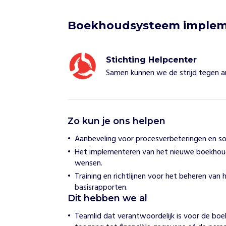
Boekhoudsysteem implem
Stichting Helpcenter
Samen kunnen we de strijd tegen 
S
Zo kun je ons helpen
t
i
Aanbeveling voor procesverbeteringen en so
c
Het implementeren van het nieuwe boekhou
h
t
wensen.
i
Training en richtlijnen voor het beheren van
n
basisrapporten.
g
Dit hebben we al
H
e
Teamlid dat verantwoordelijk is voor de bo
l