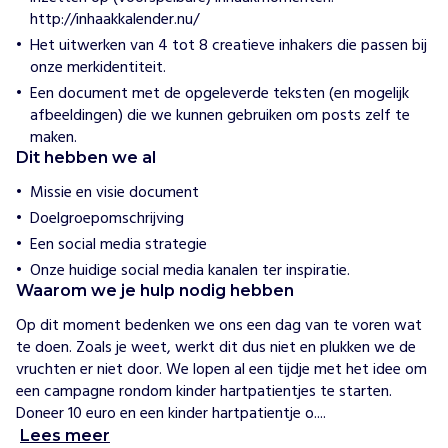
n
http://inhaakkalender.nu/
N
e
Het uitwerken van 4 tot 8 creatieve inhakers die passen bij
d
onze merkidentiteit.
e
r
Een document met de opgeleverde teksten (en mogelijk
l
afbeeldingen) die we kunnen gebruiken om posts zelf te
a
maken.
n
Dit hebben we al
d
Missie en visie document
H
Doelgroepomschrijving
o
e
Een social media strategie
w
Onze huidige social media kanalen ter inspiratie.
i
Waarom we je hulp nodig hebben
j
h
Op dit moment bedenken we ons een dag van te voren wat 
e
l
te doen. Zoals je weet, werkt dit dus niet en plukken we de 
p
vruchten er niet door. We lopen al een tijdje met het idee om 
e
een campagne rondom kinder hartpatientjes te starten. 
n
Doneer 10 euro en een kinder hartpatientje o....
W
Lees meer
e