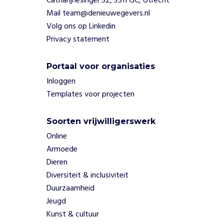
Catharijnesingel 52, 3511 GC, Utrecht
i
Mail team@denieuwegevers.nl
j
Volg ons op Linkedin
k
Privacy statement
o
m
t
Portaal voor organisaties
e
Inloggen
s
Templates voor projecten
c
h
o
Soorten vrijwilligerswerk
o
Online
r
Armoede
s
Dieren
t
e
Diversiteit & inclusiviteit
e
Duurzaamheid
n
Jeugd
t
Kunst & cultuur
e