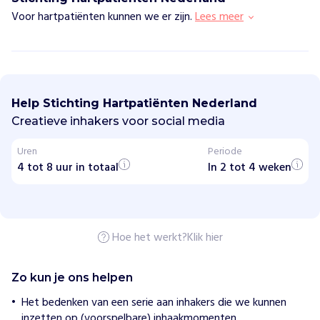
Voor hartpatiënten kunnen we er zijn.
Lees meer
S
t
i
Help Stichting Hartpatiënten Nederland
c
h
Creatieve inhakers voor social media
t
i
Uren
Periode
n
4 tot 8 uur in totaal
g
In 2 tot 4 weken
H
a
r
t
p
Hoe het werkt?
Klik hier
a
t
i
ë
Zo kun je ons helpen
n
t
Het bedenken van een serie aan inhakers die we kunnen
e
inzetten op (voorspelbare) inhaakmomenten.