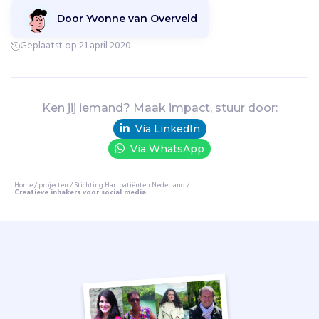
o
o
Door Yvonne van Overveld
r
Geplaatst op 21 april 2020
d
a
t
a
l
Ken jij iemand? Maak impact, stuur door:
l
Via LinkedIn
e
Via WhatsApp
s
v
Home
e
/
projecten
/
Stichting Hartpatiënten Nederland
/
Creatieve inhakers voor social media
r
a
n
d
e
r
d
,