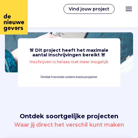
Vind jouw project
🚨 Dit project heeft het maximale
Nederlands
aantal inschrijvingen bereikt 🚨
Inschrijven is helaas niet meer mogelijk
Vrijwilligerswerk
Ontdek hieronder andere mooie projecten
Vrijwilligers vinden
Over ons
Ontdek soortgelijke projecten
Inloggen
Waar jij direct het verschil kunt maken