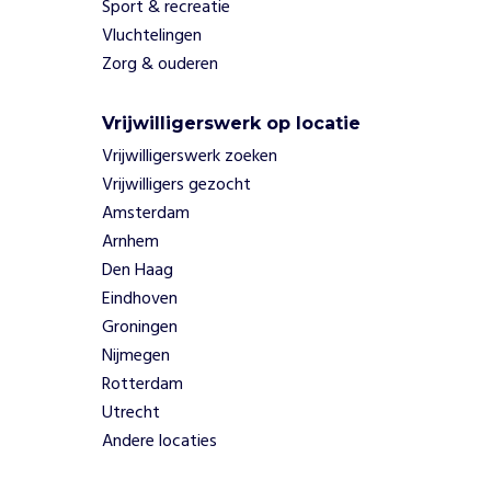
Sport & recreatie
l
Vluchtelingen
a
t
Zorg & ouderen
e
n
Vrijwilligerswerk op locatie
r
Vrijwilligerswerk zoeken
o
k
Vrijwilligers gezocht
e
Amsterdam
n
Arnhem
.
Den Haag
J
Eindhoven
u
i
Groningen
s
Nijmegen
t
Rotterdam
o
Utrecht
n
Andere locaties
z
e