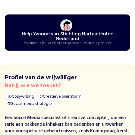
z
i
j
n
e
Help Yvonne van Stichting Hartpatiënten
e
Nederland
Yvonne is jouw contactpersoon voor dit project
n
p
a
t
i
Profiel van de vrijwilliger
ë
n
Ben jij wie we zoeken?
t
✍️
e
Copywriting
🌕
Creatieve brainstorm
n
🌎
Social media strategie
b
Een Social Media specialist of creative concepter, die een
e
serie aan pakkende inhakers kan bedenken en uitwerken
l
voor voorspelbare gebeurtenissen, zoals Koningsdag, kerst,
a