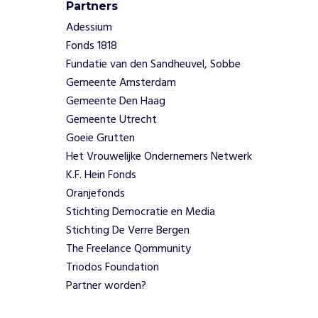
h
Partners
u
Adessium
l
Fonds 1818
p
Fundatie van den Sandheuvel, Sobbe
i
s
Gemeente Amsterdam
z
Gemeente Den Haag
o
Gemeente Utrecht
b
Goeie Grutten
e
Het Vrouwelijke Ondernemers Netwerk
l
a
K.F. Hein Fonds
n
Oranjefonds
g
Stichting Democratie en Media
r
Stichting De Verre Bergen
i
The Freelance Qommunity
j
Triodos Foundation
k
v
Partner worden?
o
o