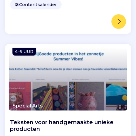
🛠️
Contentkalender
4-6 UUR
Special Arts
Teksten voor handgemaakte unieke
producten