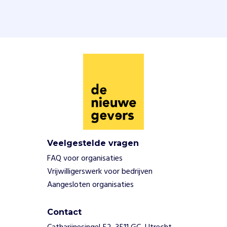
f
e
i
t
e
n
a
a
n
e
n
i
s
Veelgestelde vragen
h
FAQ voor organisaties
e
t
Vrijwilligerswerk voor bedrijven
m
Aangesloten organisaties
o
e
Contact
i
l