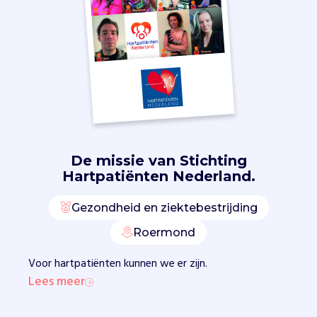
l
o
p
e
n
w
e
v
a
k
De missie van
Stichting
e
Hartpatiënten Nederland.
r
a
Gezondheid en ziektebestrijding
c
h
Roermond
t
e
Voor hartpatiënten kunnen we er zijn.
r
Lees meer
d
e