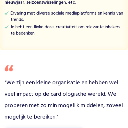
nieuwjaar, seizoenswisselingen, etc.
n
g
Ervaring met diverse sociale mediaplatforms en kennis van
e
trends.
n
Je hebt een flinke dosis creativiteit om relevante inhakers
o
te bedenken.
r
g
a
n
i
s
a
t
"We zijn een kleine organisatie en hebben wel 
i
e
veel impact op de cardiologische wereld. We 
m
a
proberen met zo min mogelijk middelen, zoveel 
a
r
mogelijk te bereiken."
d