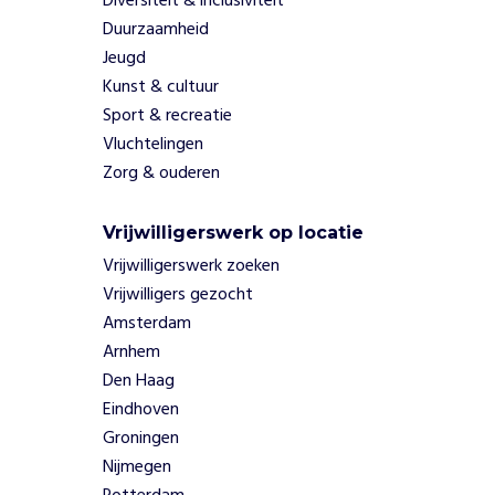
Diversiteit & inclusiviteit
G
Duurzaamheid
r
Jeugd
a
Kunst & cultuur
n
d
Sport & recreatie
S
Vluchtelingen
l
Zorg & ouderen
a
m
Vrijwilligerswerk op locatie
s
i
Vrijwilligerswerk zoeken
s
Vrijwilligers gezocht
d
Amsterdam
a
Arnhem
t
Den Haag
d
e
Eindhoven
j
Groningen
o
Nijmegen
n