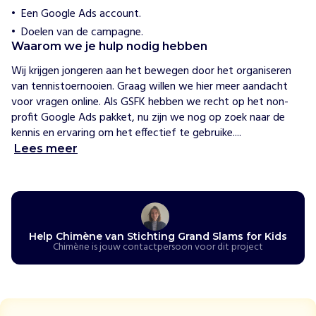
e
Een Google Ads account.
w
Doelen van de campagne.
i
j
Waarom we je hulp nodig hebben
h
e
Wij krijgen jongeren aan het bewegen door het organiseren 
l
van tennistoernooien. Graag willen we hier meer aandacht 
p
voor vragen online. Als GSFK hebben we recht op het non-
e
profit Google Ads pakket, nu zijn we nog op zoek naar de 
n
kennis en ervaring om het effectief te gebruike....
M
e
Lees meer
t
G
r
a
n
Help Chimène van Stichting Grand Slams for Kids
d
Chimène is jouw contactpersoon voor dit project
S
l
a
m