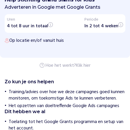
c
h
Adverteren in Google met Google Grants
t
i
Uren
Periode
n
4 tot 8 uur in totaal
g
In 2 tot 4 weken
G
r
Op locatie en/of vanuit huis
a
n
d
S
l
a
Hoe het werkt?
Klik hier
m
s
f
Zo kun je ons helpen
o
r
Training/advies over hoe we deze campagnes goed kunnen
K
monitoren, om toekomstige Ads te kunnen verbeteren.
i
d
Het opzetten van doeltreffende Google Ads campagnes
s
Dit hebben we al
Toelating tot het Google Grants programma en setup van
H
het account.
o