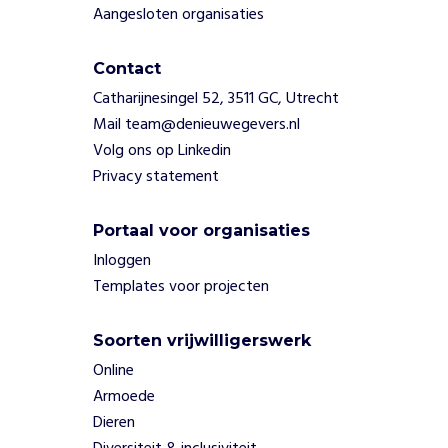
t
Aangesloten organisaties
v
o
o
Contact
r
Catharijnesingel 52, 3511 GC, Utrecht
n
Mail team@denieuwegevers.nl
a
Volg ons op Linkedin
a
Privacy statement
m
s
t
Portaal voor organisaties
e
Inloggen
d
Templates voor projecten
o
e
l
Soorten vrijwilligerswerk
v
Online
a
Armoede
n
d
Dieren
e