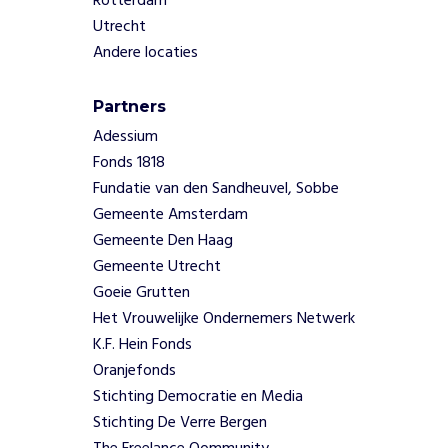
Rotterdam
g
Utrecht
e
r
Andere locaties
e
n
Partners
p
Adessium
l
e
Fonds 1818
z
Fundatie van den Sandheuvel, Sobbe
i
Gemeente Amsterdam
e
Gemeente Den Haag
r
Gemeente Utrecht
h
Goeie Grutten
e
b
Het Vrouwelijke Ondernemers Netwerk
b
K.F. Hein Fonds
e
Oranjefonds
n
Stichting Democratie en Media
.
Stichting De Verre Bergen
G