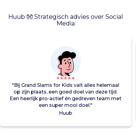
o
n
Huub 👐 Strategisch advies over Social
g
Media
e
r
e
n
d
i
e
o
p
r
"Bij Grand Slams for Kids valt alles helemaal
e
op zijn plaats, een goed doel van deze tijd.
c
Een heerlijk pro-actief én gedreven team met
r
een super mooi doel."
e
Huub
a
t
i