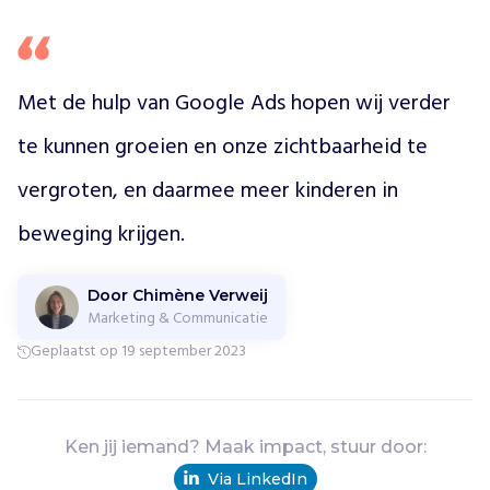
e
d
e
r
Met de hulp van Google Ads hopen wij verder 
l
a
te kunnen groeien en onze zichtbaarheid te 
n
vergroten, en daarmee meer kinderen in 
d
i
beweging krijgen.
n
b
e
Door Chimène Verweij
w
Marketing & Communicatie
e
Geplaatst op 19 september 2023
g
i
n
g
Ken jij iemand? Maak impact, stuur door:
k
r
Via LinkedIn