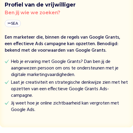
s
Profiel van de vrijwilliger
f
Ben jij wie we zoeken?
o
r
🔦
SEA
K
i
Een marketeer die, binnen de regels van Google Grants,
d
een effectieve Ads campagne kan opzetten. Benodigd:
s
bekend met de voorwaarden van Google Grants.
w
i
Heb je ervaring met Google Grants? Dan ben jij de
l
aangewezen persoon om ons te ondersteunen met je
l
digitale marketingvaardigheden.
e
Laat je creativiteit en strategische denkwijze zien met het
n
opzetten van een effectieve Google Grants Ads-
w
campagne.
e
Jij weet hoe je online zichtbaarheid kan vergroten met
j
Google Ads.
o
n
g
N