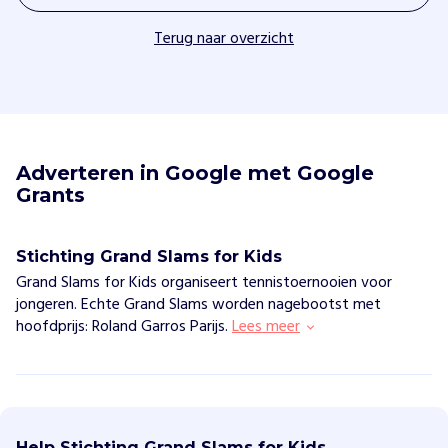
Terug naar overzicht
Adverteren in Google met Google 
Grants
Stichting Grand Slams for Kids
Grand Slams for Kids organiseert tennistoernooien voor
jongeren. Echte Grand Slams worden nagebootst met
hoofdprijs: Roland Garros Parijs.
Lees meer
S
t
i
Help Stichting Grand Slams for Kids