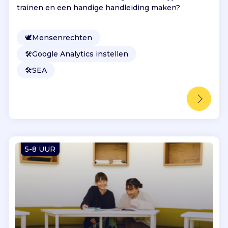
trainen en een handige handleiding maken?
🕊
Mensenrechten
🛠️
Google Analytics instellen
🛠️
SEA
5-8 UUR