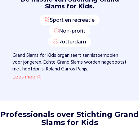
l
Slams for Kids.
i
d
Sport en recreatie
.
H
Non-profit
e
t
Rotterdam
i
Grand Slams for Kids organiseert tennistoernooien
s
voor jongeren. Echte Grand Slams worden nagebootst
b
met hoofdprijs: Roland Garros Parijs.
e
d
Lees meer
o
e
l
d
v
Professionals over Stichting Grand
o
Slams for Kids
o
r
j