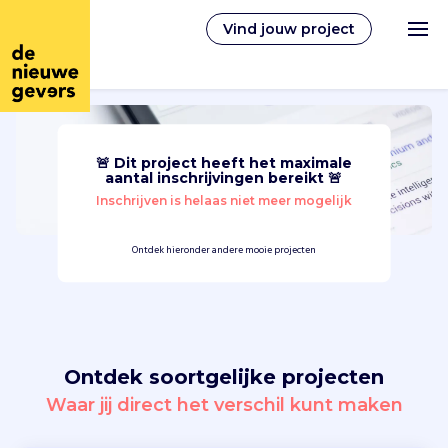
Vind jouw project
🚨 Dit project heeft het maximale
Nederlands
aantal inschrijvingen bereikt 🚨
Inschrijven is helaas niet meer mogelijk
Vrijwilligerswerk
Ontdek hieronder andere mooie projecten
Vrijwilligers vinden
Over ons
Ontdek soortgelijke projecten
Inloggen
Waar jij direct het verschil kunt maken