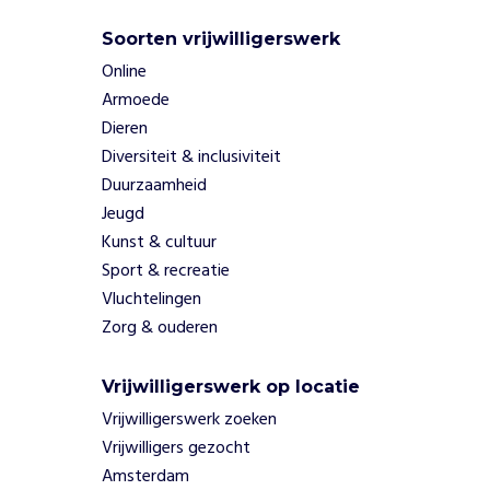
l
e
Soorten vrijwilligerswerk
i
Online
d
Armoede
e
n
Dieren
d
Diversiteit & inclusiviteit
e
Duurzaamheid
z
Jeugd
e
Kunst & cultuur
w
a
Sport & recreatie
n
Vluchtelingen
d
Zorg & ouderen
e
l
Vrijwilligerswerk op locatie
i
n
Vrijwilligerswerk zoeken
g
Vrijwilligers gezocht
e
Amsterdam
n