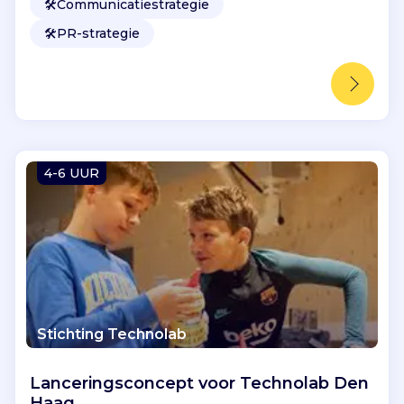
🛠️
Communicatiestrategie
🛠️
PR-strategie
4-6 UUR
Stichting Technolab
Lanceringsconcept voor Technolab Den
Haag