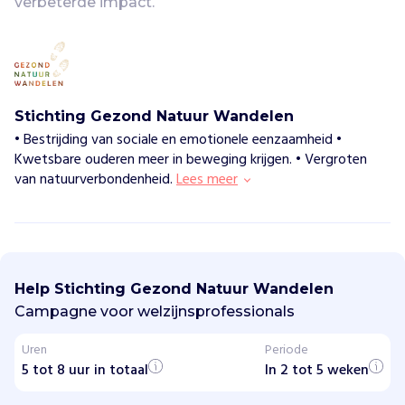
verbeterde impact.
Stichting Gezond Natuur Wandelen
• Bestrijding van sociale en emotionele eenzaamheid •
Kwetsbare ouderen meer in beweging krijgen. • Vergroten
van natuurverbondenheid.
Lees meer
S
t
i
Help Stichting Gezond Natuur Wandelen
c
h
Campagne voor welzijnsprofessionals
t
i
Uren
Periode
n
5 tot 8 uur in totaal
g
In 2 tot 5 weken
G
e