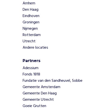
Arnhem
,
Den Haag
w
a
Eindhoven
a
Groningen
r
Nijmegen
d
Rotterdam
o
Utrecht
o
r
Andere locaties
d
e
Partners
e
Adessium
l
n
Fonds 1818
e
Fundatie van den Sandheuvel, Sobbe
m
Gemeente Amsterdam
e
Gemeente Den Haag
r
Gemeente Utrecht
s
Goeie Grutten
n