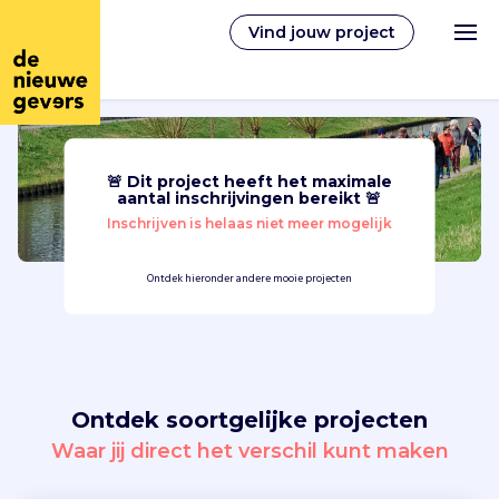
Vind jouw project
🚨 Dit project heeft het maximale
Nederlands
aantal inschrijvingen bereikt 🚨
Inschrijven is helaas niet meer mogelijk
Vrijwilligerswerk
Ontdek hieronder andere mooie projecten
Vrijwilligers vinden
Over ons
Ontdek soortgelijke projecten
Inloggen
Waar jij direct het verschil kunt maken