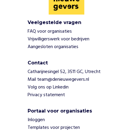
e
n
.
Veelgestelde vragen
V
r
FAQ voor organisaties
i
Vrijwilligerswerk voor bedrijven
j
Aangesloten organisaties
w
i
l
Contact
l
Catharijnesingel 52, 3511 GC, Utrecht
i
Mail team@denieuwegevers.nl
g
Volg ons op Linkedin
e
Privacy statement
r
s
b
Portaal voor organisaties
e
Inloggen
g
Templates voor projecten
e