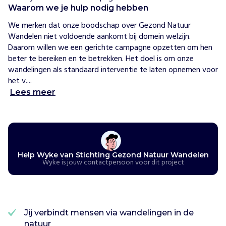
h
Waarom we je hulp nodig hebben
e
l
We merken dat onze boodschap over Gezond Natuur 
p
Wandelen niet voldoende aankomt bij domein welzijn. 
e
n
Daarom willen we een gerichte campagne opzetten om hen 
S
beter te bereiken en te betrekken. Het doel is om onze 
t
wandelingen als standaard interventie te laten opnemen voor 
i
het v....
c
Lees meer
h
t
i
n
g
Help Wyke van Stichting Gezond Natuur Wandelen
G
Wyke is jouw contactpersoon voor dit project
e
z
o
n
d
Jij verbindt mensen via wandelingen in de
N
natuur