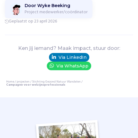
n
Door Wyke Beeking
a
Project medewerker/coördinator
t
u
Geplaatst op 23 april 2026
u
r
w
a
Ken jij iemand? Maak impact, stuur door:
n
Via LinkedIn
d
Via WhatsApp
e
l
i
Home
/
projecten
/
Stichting Gezond Natuur Wandelen
/
Campagne voor welzijnsprofessionals
n
g
e
n
o
p
1
2