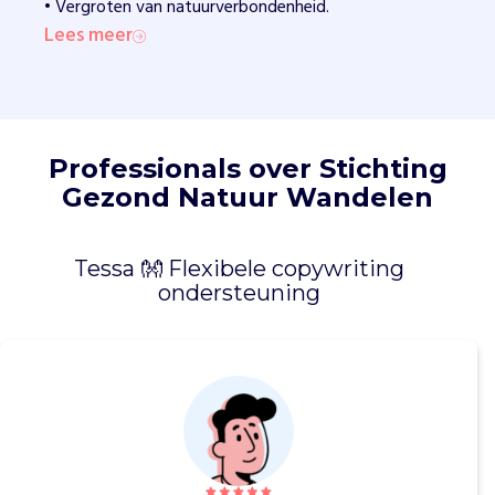
• Vergroten van natuurverbondenheid.
e
i
Lees meer
d
t
e
b
e
Professionals over Stichting
s
Gezond Natuur Wandelen
t
r
i
Tessa 👐 Flexibele copywriting
j
ondersteuning
d
e
n
e
n
o
u
d
e