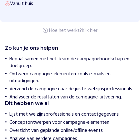
Vanuit huis
z
o
n
d
N
a
Hoe het werkt?
Klik hier
t
u
u
Zo kun je ons helpen
r
W
Bepaal samen met het team de campagneboodschap en
a
doelgroep.
n
d
Ontwerp campagne-elementen zoals e-mails en
e
uitnodigingen.
l
Verzend de campagne naar de juiste welzijnsprofessionals.
e
n
Analyseer de resultaten van de campagne-uitvoering.
Dit hebben we al
H
Lijst met welzijnsprofessionals en contactgegevens
o
e
Conceptontwerpen voor campagne-elementen
w
Overzicht van geplande online/offline events
i
j
Analyse van eerdere campagnes