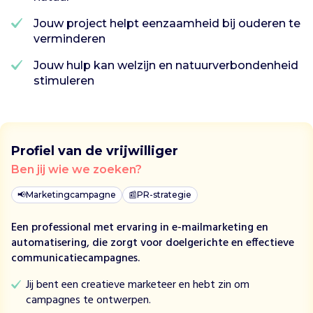
a
Jouw project helpt eenzaamheid bij ouderen te
t
verminderen
u
u
Jouw hulp kan welzijn en natuurverbondenheid
r
stimuleren
W
a
n
d
e
Profiel van de vrijwilliger
l
Ben jij wie we zoeken?
e
n
📢
Marketingcampagne
📰
PR-strategie
o
Een professional met ervaring in e-mailmarketing en
r
automatisering, die zorgt voor doelgerichte en effectieve
g
communicatiecampagnes.
a
n
Jij bent een creatieve marketeer en hebt zin om
i
campagnes te ontwerpen.
s