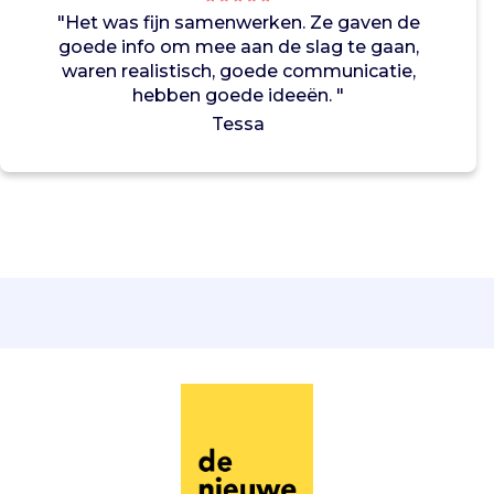
r
"Het was fijn samenwerken. Ze gaven de
e
goede info om mee aan de slag te gaan,
n
waren realistisch, goede communicatie,
i
hebben goede ideeën. "
n
Tessa
b
e
w
e
g
i
n
g
t
e
k
r
i
j
g