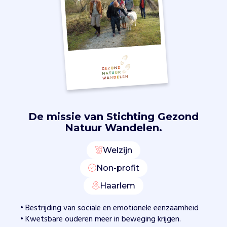
0
+
l
o
c
a
t
i
e
s
De missie van
Stichting Gezond
o
Natuur Wandelen.
m
e
Welzijn
e
n
Non-profit
z
a
Haarlem
a
• Bestrijding van sociale en emotionele eenzaamheid
m
• Kwetsbare ouderen meer in beweging krijgen.
h