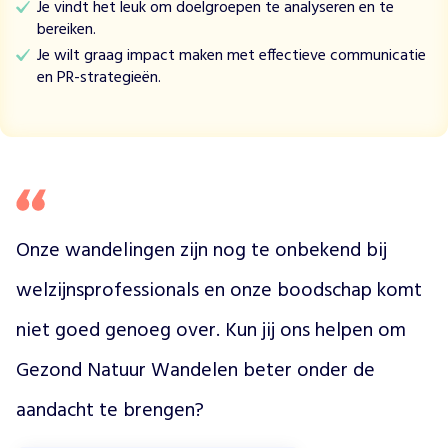
Je vindt het leuk om doelgroepen te analyseren en te
e
bereiken.
e
r
Je wilt graag impact maken met effectieve communicatie
t
en PR-strategieën.
g
r
a
t
i
s
w
Onze wandelingen zijn nog te onbekend bij 
e
k
welzijnsprofessionals en onze boodschap komt 
e
l
niet goed genoeg over. Kun jij ons helpen om 
i
j
Gezond Natuur Wandelen beter onder de 
k
s
aandacht te brengen?
e