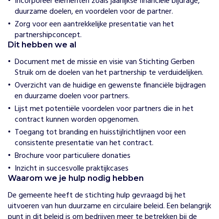
Incorporeer elementen zoals jaarlijkse financiële bijdrage,
e
duurzame doelen, en voordelen voor de partner.
w
i
Zorg voor een aantrekkelijke presentatie van het
j
partnershipconcept.
h
Dit hebben we al
e
l
Document met de missie en visie van Stichting Gerben
p
e
Struik om de doelen van het partnership te verduidelijken.
n
Overzicht van de huidige en gewenste financiële bijdragen
S
en duurzame doelen voor partners.
t
Lijst met potentiële voordelen voor partners die in het
i
contract kunnen worden opgenomen.
c
Toegang tot branding en huisstijlrichtlijnen voor een
h
consistente presentatie van het contract.
t
Brochure voor particuliere donaties
i
n
Inzicht in succesvolle praktijkcases
g
Waarom we je hulp nodig hebben
G
De gemeente heeft de stichting hulp gevraagd bij het 
e
uitvoeren van hun duurzame en circulaire beleid. Een belangrijk 
r
punt in dit beleid is om bedrijven meer te betrekken bij de 