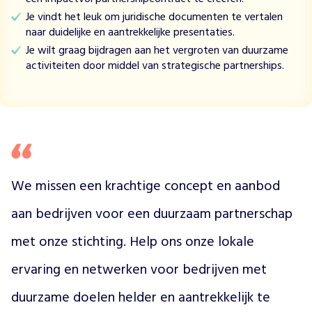
l
Je vindt het leuk om juridische documenten te vertalen
e
naar duidelijke en aantrekkelijke presentaties.
b
Je wilt graag bijdragen aan het vergroten van duurzame
e
activiteiten door middel van strategische partnerships.
d
r
i
j
v
e
n
m
We missen een krachtige concept en aanbod 
e
t
aan bedrijven voor een duurzaam partnerschap 
d
met onze stichting. Help ons onze lokale 
u
u
ervaring en netwerken voor bedrijven met 
r
z
duurzame doelen helder en aantrekkelijk te 
a