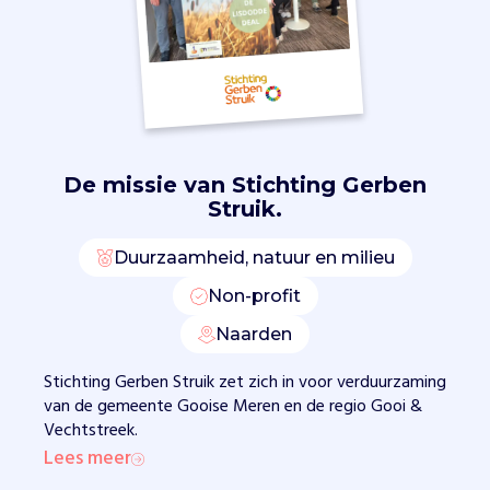
e
l
t
u
i
n
O
o
De missie van
Stichting Gerben
g
Struik.
s
t
Duurzaamheid, natuur en milieu
v
Non-profit
o
l
Naarden
L
i
Stichting Gerben Struik zet zich in voor verduurzaming
e
van de gemeente Gooise Meren en de regio Gooi &
f
Vechtstreek.
d
Lees meer
e