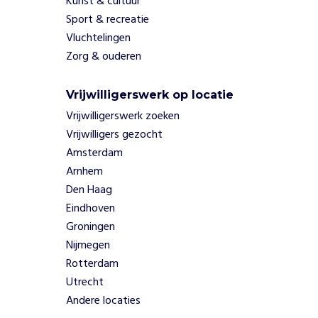
Kunst & cultuur
n
Sport & recreatie
e
Vluchtelingen
n
o
Zorg & ouderen
r
g
Vrijwilligerswerk op locatie
a
Vrijwilligerswerk zoeken
n
i
Vrijwilligers gezocht
s
Amsterdam
e
Arnhem
e
Den Haag
r
Eindhoven
t
Groningen
d
e
Nijmegen
K
Rotterdam
l
Utrecht
i
Andere locaties
m