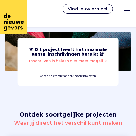
Vind jouw project
🚨 Dit project heeft het maximale
Nederlands
aantal inschrijvingen bereikt 🚨
Inschrijven is helaas niet meer mogelijk
Vrijwilligerswerk
Ontdek hieronder andere mooie projecten
Vrijwilligers vinden
Over ons
Ontdek soortgelijke projecten
Inloggen
Waar jij direct het verschil kunt maken