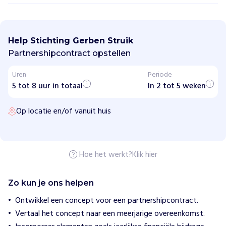
S
t
i
Help Stichting Gerben Struik
c
h
Partnershipcontract opstellen
t
i
Uren
Periode
n
5 tot 8 uur in totaal
g
In 2 tot 5 weken
G
e
Op locatie en/of vanuit huis
r
b
e
n
S
t
Hoe het werkt?
Klik hier
r
u
i
Zo kun je ons helpen
k
Ontwikkel een concept voor een partnershipcontract.
Vertaal het concept naar een meerjarige overeenkomst.
H
o