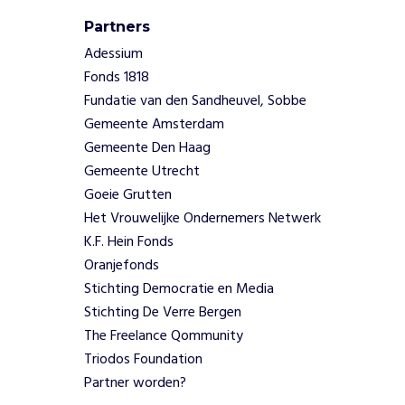
a
a
Partners
t
Adessium
w
Fonds 1818
e
Fundatie van den Sandheuvel, Sobbe
e
k
Gemeente Amsterdam
m
Gemeente Den Haag
e
Gemeente Utrecht
t
Goeie Grutten
2
Het Vrouwelijke Ondernemers Netwerk
5
K.F. Hein Fonds
a
c
Oranjefonds
t
Stichting Democratie en Media
i
Stichting De Verre Bergen
v
The Freelance Qommunity
i
Triodos Foundation
t
e
Partner worden?
i