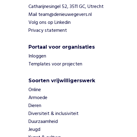
e
Catharijnesingel 52, 3511 GC, Utrecht
s
Mail team@denieuwegevers.nl
v
Volg ons op Linkedin
o
Privacy statement
o
r
c
Portaal voor organisaties
i
Inloggen
r
Templates voor projecten
c
u
l
Soorten vrijwilligerswerk
a
Online
i
Armoede
r
Dieren
w
Diversiteit & inclusiviteit
e
r
Duurzaamheid
k
Jeugd
e