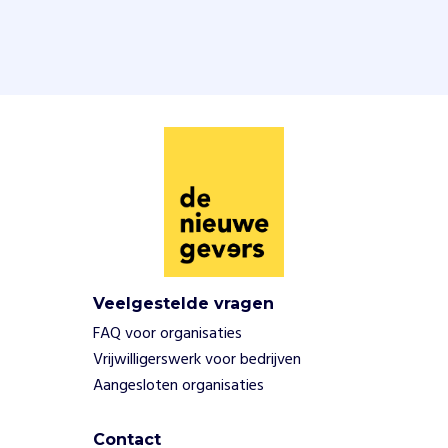
.
Z
e
b
o
u
w
t
w
o
r
k
s
h
Veelgestelde vragen
o
FAQ voor organisaties
p
r
Vrijwilligerswerk voor bedrijven
u
Aangesloten organisaties
i
m
Contact
t