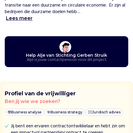
b
transitie naar een duurzame en circulaire economie.  Er zijn al 
e
bedrijven die duurzame doelen hebb....
n
Lees meer
S
t
r
u
i
k
Help Alje van Stichting Gerben Struik
v
Alje is jouw contactpersoon voor dit project
e
r
b
i
n
Profiel van de vrijwilliger
d
Ben jij wie we zoeken?
t
l
🤓
Business analyse
🎯
Business strategy
👩‍⚖️
Juridisch advies
o
k
Jij bent een ervaren contractontwikkelaar en hebt zin om
a
een impactvol partnershipcontract te creëren.