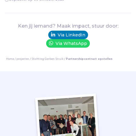
h
e
t
u
i
Ken jij iemand? Maak impact, stuur door:
t
Via LinkedIn
b
Via WhatsApp
r
e
Home
i
/
projecten
/
Stichting Gerben Struik
/
Partnershipcontract opstellen
d
e
n
v
a
n
v
o
e
d
s