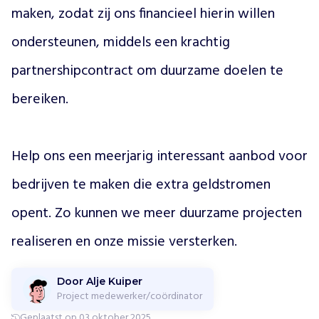
m
maken, zodat zij ons financieel hierin willen 
e
i
ondersteunen, middels een krachtig 
n
partnershipcontract om duurzame doelen te 
i
t
bereiken. 

i
a
t
i
Help ons een meerjarig interessant aanbod voor 
e
v
bedrijven te maken die extra geldstromen 
e
n
opent. Zo kunnen we meer duurzame projecten 
,
realiseren en onze missie versterken. 
z
o
a
Door Alje Kuiper
l
Project medewerker/coördinator
s
Geplaatst op 03 oktober 2025