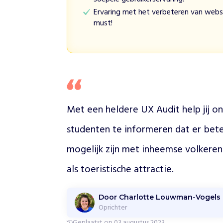
v
o
Ervaring met het verbeteren van websi
l
must!
k
e
r
e
n
(
K
Met een heldere UX Audit help jij o
a
y
studenten te informeren dat er bet
a
n
mogelijk zijn met inheemse volkeren i
/
l
als toeristische attractie.
o
n
g
Door Charlotte Louwman-Vogels
n
Oprichter
e
Geplaatst op 03 augustus 2023