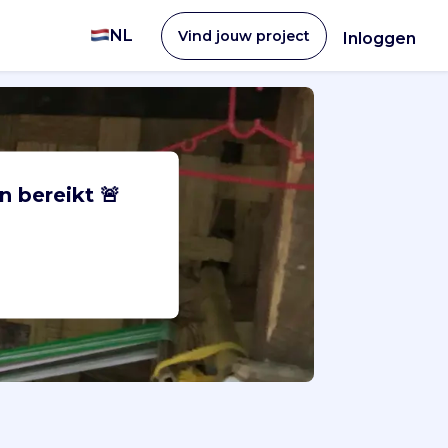
NL
Vind jouw project
Inloggen
n bereikt 🚨