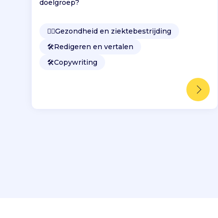
doelgroep?
👩‍⚕️
Gezondheid en ziektebestrijding
🛠️
Redigeren en vertalen
🛠️
Copywriting