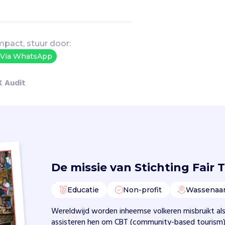
mpact, stuur door:
Via WhatsApp
X Audit
De missie van
Stichting Fair 
Educatie
Non-profit
Wassenaa
Wereldwijd worden inheemse volkeren misbruikt als 
assisteren hen om CBT (community-based tourism) 