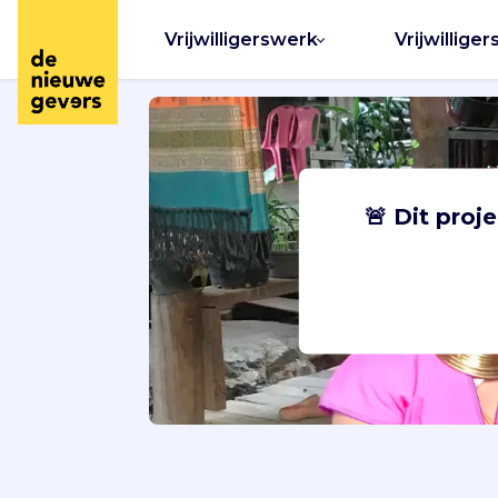
Vrijwilligerswerk
Vrijwilliger
🚨 Dit proj