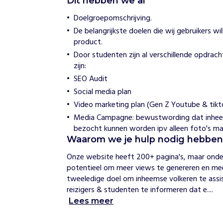
Dit hebben we al
i
Doelgroepomschrijving.
r
T
De belangrijkste doelen die wij gebruikers wi
o
product.
u
Door studenten zijn al verschillende opdrach
r
zijn:
i
s
SEO Audit
m
Social media plan
Video marketing plan (Gen Z Youtube & tikt
H
Media Campagne: bewustwording dat inheem
o
e
bezocht kunnen worden ipv alleen foto's m
w
Waarom we je hulp nodig hebbe
i
j
Onze website heeft 200+ pagina's, maar onder 
h
potentieel om meer views te genereren en me
e
tweeledige doel om inheemse volkeren te ass
l
p
reizigers & studenten te informeren dat e....
e
Lees meer
n
W