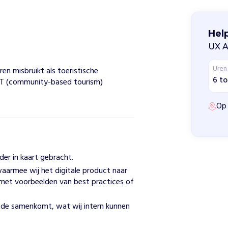
Help
UX A
Uren
n misbruikt als toeristische
6 to
CBT (community-based tourism)
Op 
der in kaart gebracht.
aarmee wij het digitale product naar
d met voorbeelden van best practices of
de samenkomt, wat wij intern kunnen