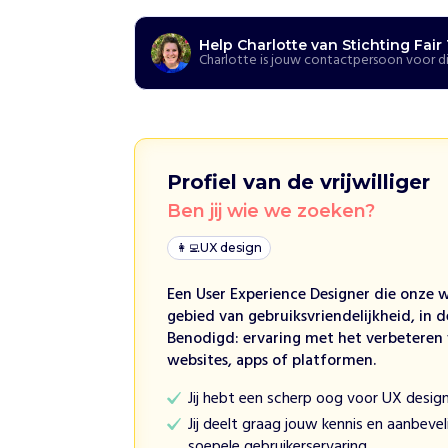
i
j
Help Charlotte van Stichting Fair
a
Charlotte is jouw contactpersoon voor di
s
s
i
s
t
Profiel van de vrijwilliger
e
r
Ben jij wie we zoeken?
e
n
👩‍💻
UX design
i
n
Een User Experience Designer die onze 
h
gebied van gebruiksvriendelijkheid, in 
e
Benodigd: ervaring met het verbeteren 
e
websites, apps of platformen.
m
Jij hebt een scherp oog voor UX desig
s
Jij deelt graag jouw kennis en aanbeve
e
soepele gebruikerservaring.