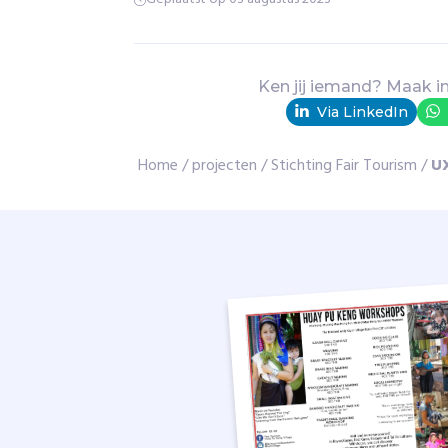
c
k
i
n
Ken jij iemand? Maak i
T
Via LinkedIn
h
a
Home
/
projecten
/
Stichting Fair Tourism
/
U
i
l
a
n
d
e
n
M
a
a
s
a
i