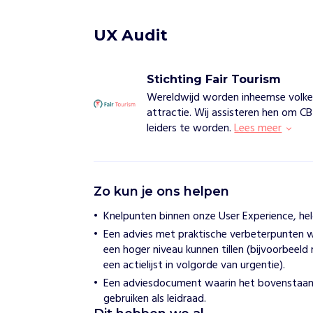
UX Audit
Stichting Fair Tourism
Wereldwijd worden inheemse volkere
attractie. Wij assisteren hen om 
leiders te worden.
Lees meer
S
Zo kun je ons helpen
t
i
Knelpunten binnen onze User Experience, hel
c
Een advies met praktische verbeterpunten w
h
t
een hoger niveau kunnen tillen (bijvoorbeel
i
een actielijst in volgorde van urgentie).
n
Een adviesdocument waarin het bovenstaan
g
gebruiken als leidraad.
F
a