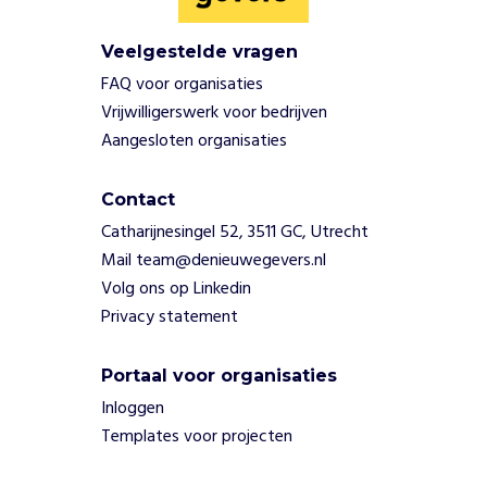
i
j
w
Veelgestelde vragen
i
FAQ voor organisaties
l
Vrijwilligerswerk voor bedrijven
l
Aangesloten organisaties
i
g
e
Contact
r
Catharijnesingel 52, 3511 GC, Utrecht
s
Mail team@denieuwegevers.nl
h
Volg ons op Linkedin
e
l
Privacy statement
p
e
Portaal voor organisaties
n
Inloggen
b
i
Templates voor projecten
j
d