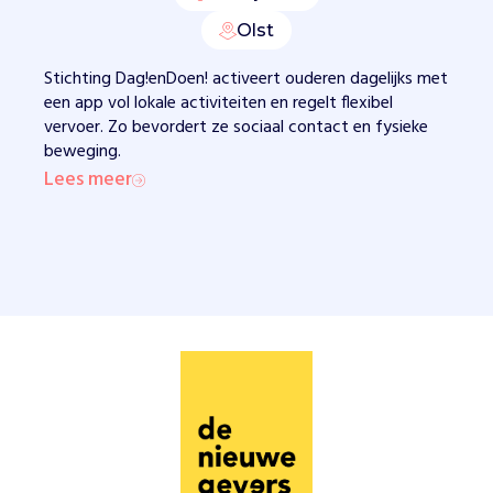
l
Olst
o
k
Stichting Dag!enDoen! activeert ouderen dagelijks met
a
een app vol lokale activiteiten en regelt flexibel
l
vervoer. Zo bevordert ze sociaal contact en fysieke
e
beweging.
e
Lees meer
v
e
n
e
m
e
n
t
e
n
.
V
r