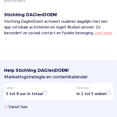
bevordert.
Stichting DAG!enDOEN!
Stichting Dag!enDoen! activeert ouderen dagelijks met een
app vol lokale activiteiten en regelt flexibel vervoer. Zo
bevordert ze sociaal contact en fysieke beweging.
Lees meer
S
t
i
Help Stichting DAG!enDOEN!
c
h
Marketingstrategie en contentkalender
t
i
Uren
Periode
n
5 tot 8 uur in totaal
g
In 2 tot 5 weken
D
A
Vanuit huis
G
!
e