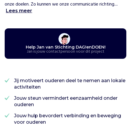
onze doelen. Zo kunnen we onze communicatie richting....
t
Lees meer
i
n
g
D
a
g
Help Jan van Stichting DAG!enDOEN!
!
Jan is jouw contactpersoon voor dit project
e
n
D
o
Jij motiveert ouderen deel te nemen aan lokale
e
activiteiten
n
!
Jouw steun vermindert eenzaamheid onder
a
ouderen
c
t
Jouw hulp bevordert verbinding en beweging
i
voor ouderen
v