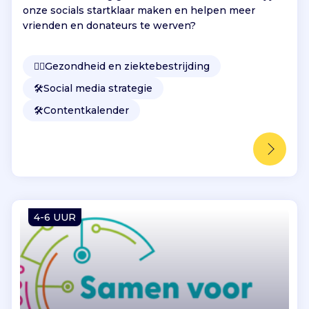
onze socials startklaar maken en helpen meer
vrienden en donateurs te werven?
👩‍⚕️
Gezondheid en ziektebestrijding
🛠️
Social media strategie
🛠️
Contentkalender
4-6 UUR