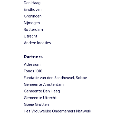
e
Den Haag
l
Eindhoven
e
Groningen
i
Nijmegen
d
Rotterdam
e
n
Utrecht
n
Andere locaties
a
a
Partners
r
b
Adessium
i
Fonds 1818
j
Fundatie van den Sandheuvel, Sobbe
e
Gemeente Amsterdam
e
Gemeente Den Haag
n
Gemeente Utrecht
k
o
Goeie Grutten
m
Het Vrouwelijke Ondernemers Netwerk