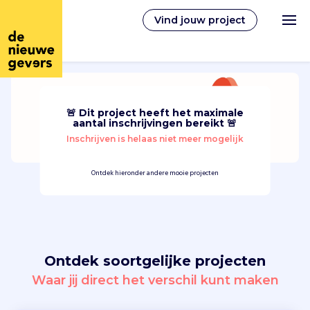
Vind jouw project
🚨 Dit project heeft het maximale
Nederlands
aantal inschrijvingen bereikt 🚨
Inschrijven is helaas niet meer mogelijk
Vrijwilligerswerk
Ontdek hieronder andere mooie projecten
Vrijwilligers vinden
Over ons
Ontdek soortgelijke projecten
Inloggen
Waar jij direct het verschil kunt maken