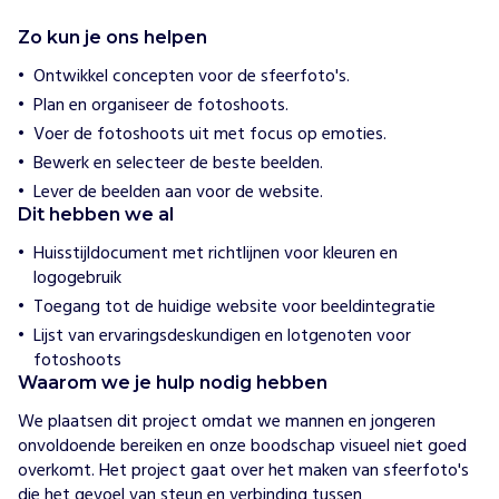
n
e
Zo kun je ons helpen
c
t
Ontwikkel concepten voor de sfeerfoto's.
Plan en organiseer de fotoshoots.
Lees
Voer de fotoshoots uit met focus op emoties.
meer
Bewerk en selecteer de beste beelden.
Lever de beelden aan voor de website.
Dit hebben we al
Huisstijldocument met richtlijnen voor kleuren en
logogebruik
Toegang tot de huidige website voor beeldintegratie
Lijst van ervaringsdeskundigen en lotgenoten voor
fotoshoots
Waarom we je hulp nodig hebben
We plaatsen dit project omdat we mannen en jongeren 
onvoldoende bereiken en onze boodschap visueel niet goed 
overkomt. Het project gaat over het maken van sfeerfoto's 
die het gevoel van steun en verbinding tussen 