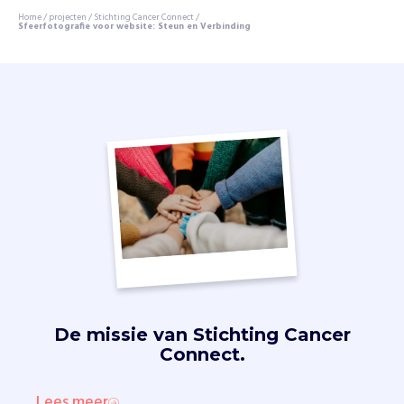
Home
/
projecten
/
Stichting Cancer Connect
/
Sfeerfotografie voor website: Steun en Verbinding
De missie van
Stichting Cancer
Connect.
Lees meer