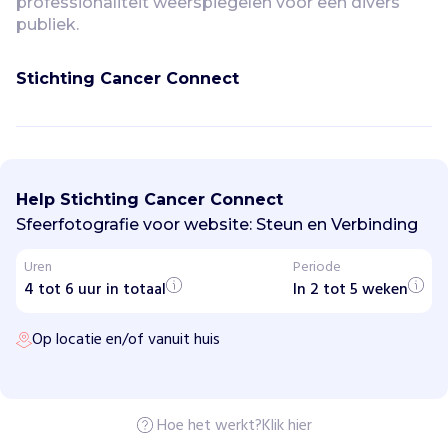
professionaliteit weerspiegelen voor een divers 
publiek.
Stichting Cancer Connect
S
t
i
Help Stichting Cancer Connect
c
h
Sfeerfotografie voor website: Steun en Verbinding
t
i
Uren
Periode
n
4 tot 6 uur in totaal
g
In 2 tot 5 weken
C
a
Op locatie en/of vanuit huis
n
c
e
r
C
o
Hoe het werkt?
Klik hier
n