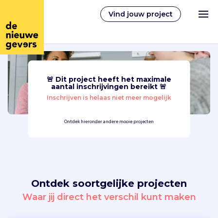
Vind jouw project
🚨 Dit project heeft het maximale
Nederlands
aantal inschrijvingen bereikt 🚨
Inschrijven is helaas niet meer mogelijk
Vrijwilligerswerk
Ontdek hieronder andere mooie projecten
Vrijwilligers vinden
Over ons
Ontdek soortgelijke projecten
Inloggen
Waar jij direct het verschil kunt maken