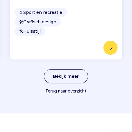
🏅
Sport en recreatie
🛠️
Grafisch design
🛠️
Huisstijl
Bekijk meer
Terug naar overzicht