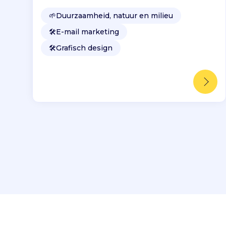
🌱
Duurzaamheid, natuur en milieu
🛠️
E-mail marketing
🛠️
Grafisch design