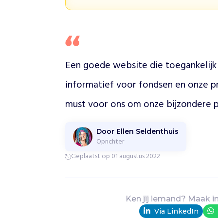
e
l
p
t
G
h
Een goede website die toegankelijk 
a
n
informatief voor fondsen en onze p
a
d
o
o
r
Door Ellen Seldenthuis
z
Oprichter
w
Geplaatst op 01 augustus 2022
e
r
f
a
Ken jij iemand? Maak i
f
Via LinkedIn
v