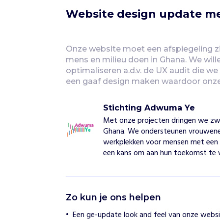
Website design update m
Onze website moet een afspiegeling zi
mens en milieu doen in Ghana. We will
optimaliseren a.d.v. de UX audit die we
een gaaf design maken waardoor onze
Stichting Adwuma Ye
Met onze projecten dringen we zwe
Ghana. We ondersteunen vrouwene
werkplekken voor mensen met een 
een kans om aan hun toekomst te
S
Zo kun je ons helpen
t
i
Een ge-update look and feel van onze websi
c