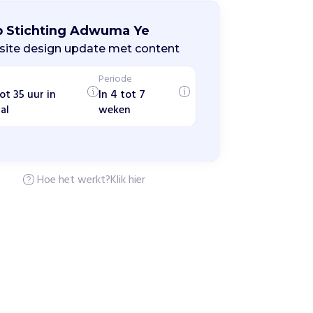
p Stichting Adwuma Ye
ite design update met content
Periode
ot 35 uur in
In 4 tot 7
al
weken
Hoe het werkt?
Klik hier