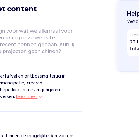
et content
Hel
Webs
jn voor wat we allemaal voor 
Uren
en graag onze website 
20 t
 recent hebben gedaan. Kun jij 
tota
 projecten gaan shinen?
rfafval en ontbossing terug in
mancipatie, creëren
beperking en geven jongeren
 werken.
Lees meer
te binnen de mogelijkheden van ons