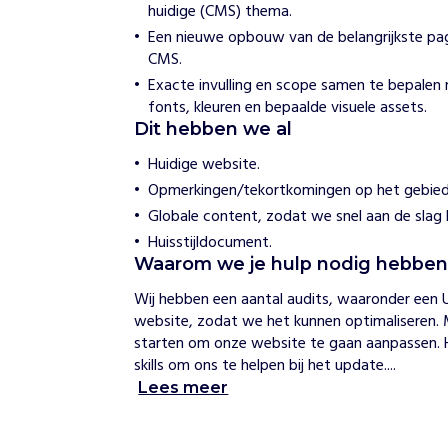
huidige (CMS) thema.
h
t
Een nieuwe opbouw van de belangrijkste pag
i
CMS.
n
Exacte invulling en scope samen te bepalen 
g
fonts, kleuren en bepaalde visuele assets.
A
d
Dit hebben we al
w
Huidige website.
u
m
Opmerkingen/tekortkomingen op het gebied 
a
Globale content, zodat we snel aan de slag 
Y
Huisstijldocument.
e
Waarom we je hulp nodig hebbe
H
Wij hebben een aantal audits, waaronder een U
o
website, zodat we het kunnen optimaliseren. 
e
starten om onze website te gaan aanpassen. 
w
i
skills om ons te helpen bij het update....
j
Lees meer
h
e
l
p