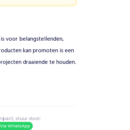
is voor belangstellenden, 
roducten kan promoten is een 
must voor ons om onze bijzondere projecten draaiende te houden. 
mpact, stuur door:
Via WhatsApp