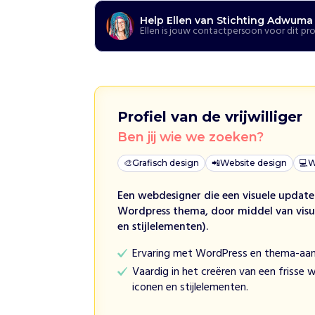
e
Help Ellen van Stichting Adwuma
n
Ellen is jouw contactpersoon voor dit pr
S
t
i
c
h
Profiel van de vrijwilliger
t
i
Ben jij wie we zoeken?
n
g
🎨
Grafisch design
📲
Website design
💻
W
A
d
Een webdesigner die een visuele updat
w
Wordpress thema, door middel van visue
u
en stijlelementen).
m
Ervaring met WordPress en thema-aan
a
Vaardig in het creëren van een frisse 
Y
iconen en stijlelementen.
e
h