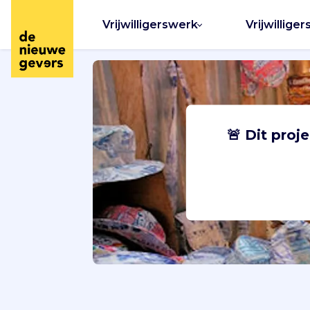
Vrijwilligerswerk
Vrijwilliger
🚨 Dit proj