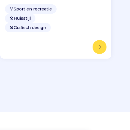
🏅
Sport en recreatie
🛠️
Huisstijl
🛠️
Grafisch design