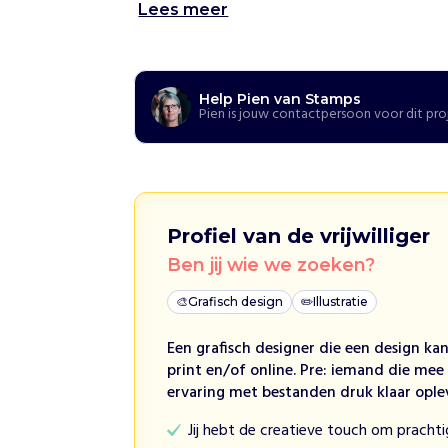
v
Lees meer
o
o
r
n
Help Pien van Stamps
a
Pien is jouw contactpersoon voor dit pro
a
s
t
e
n
Profiel van de vrijwilliger
n
i
Ben jij wie we zoeken?
e
🎨
Grafisch design
✏️
Illustratie
t
m
Een grafisch designer die een design ka
a
print en/of online. Pre: iemand die me
k
ervaring met bestanden druk klaar ople
k
e
Jij hebt de creatieve touch om pracht
l