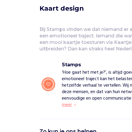
Kaart design
Bij Stamps vinden we dat niemand er al
een emotioneel traject. Iemand die wat
een mooi kaartje toesturen via Kaartje2G
uitbreiden? Dan kan straks heel Nederl
Stamps
‘Hoe gaat het met je?’, is altijd g
emotioneel traject kan het belaste
hetzelfde verhaal te vertellen. Wi
deze mensen, en dat van hun netwer
eenvoudige en open communicatie
meer
S
Zo kun je ons helpen