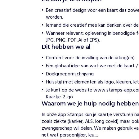
t
a
Een creatief design voor een kaart dat zowel 
m
worden.
p
s
Iemand die creatief mee kan denken over de v
Wanneer relevant: oplevering in benodigde f
JPG, PNG, PDF .Ai of EPS).
H
o
Dit hebben we al
e
w
Content voor de invulling van de uiting(en).
i
Een globaal idee van wat we met de kaart / u
j
h
Doelgroepomschrijving.
e
Huisstijl (met elementen als logo, kleuren, le
l
p
Je kunt op de website www.stamps-app.com d
e
Kaartje-2-go
n
Waarom we je hulp nodig hebbe
H
e
In onze app Stamps kun je kaartje versturen na
t
zoals ziekte (kanker, ALS, long covid) maar ook 
i
zwangerschap wil delen. We maken gebruik van 
s
net wat persoonlijker, leu....