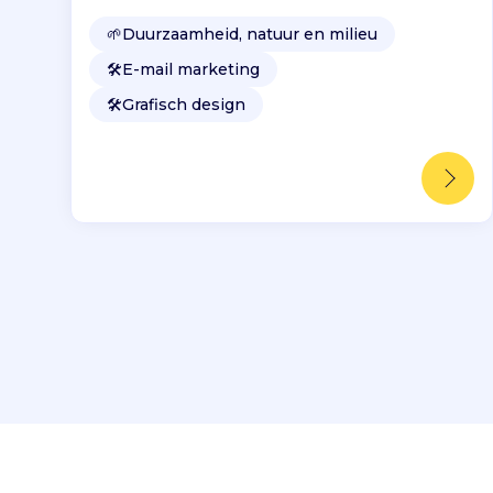
🌱
Duurzaamheid, natuur en milieu
🛠️
E-mail marketing
🛠️
Grafisch design