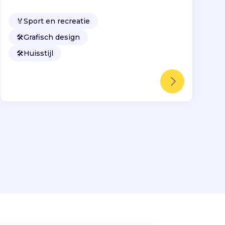
🏅
Sport en recreatie
🛠️
Grafisch design
🛠️
Huisstijl