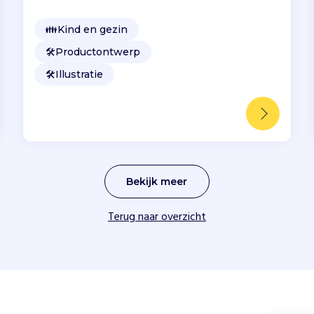
👪
Kind en gezin
🛠️
Productontwerp
🛠️
Illustratie
Bekijk meer
Terug naar overzicht