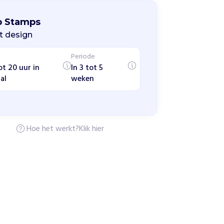
p Stamps
t design
Periode
ot 20 uur in
In 3 tot 5
al
weken
Hoe het werkt?
Klik hier