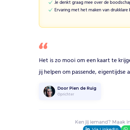
Je denkt graag mee over de boodschap
i
Ervaring met het maken van drukklare
j
k
o
m
t
e
v
r
Het is zo mooi om een kaart te krijge
a
g
jij helpen om passende, eigentijdse
e
n
h
Door Pien de Ruig
o
Oprichter
e
h
e
t
Ken jij iemand? Maak i
g
Via LinkedIn