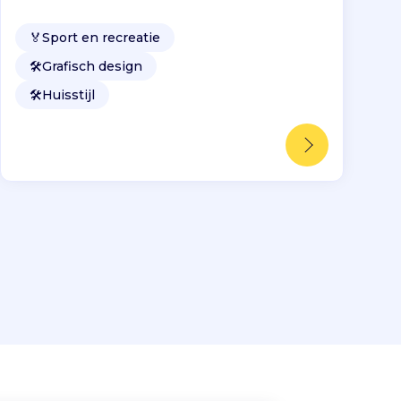
🏅
Sport en recreatie
🛠️
Grafisch design
🛠️
Huisstijl