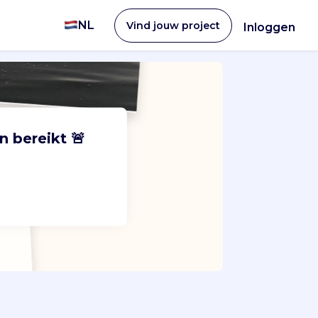
NL
Vind jouw project
Inloggen
n bereikt 🚨