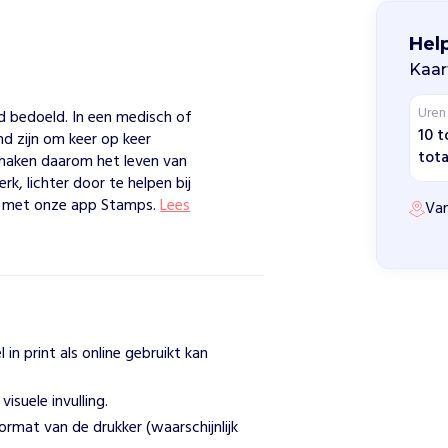
Hel
Kaar
Uren
oed bedoeld. In een medisch of
10 t
nd zijn om keer op keer
tota
j maken daarom het leven van
k, lichter door te helpen bij
 met onze app Stamps.
Lees
Van
in print als online gebruikt kan
isuele invulling.
ormat van de drukker (waarschijnlijk