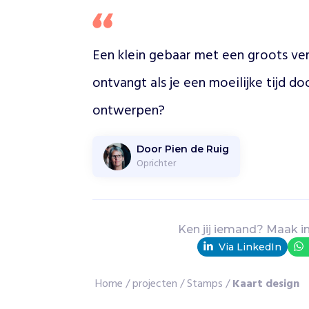
e
v
r
Een klein gebaar met een groots versc
a
g
ontvangt als je een moeilijke tijd doo
e
n
ontwerpen?
h
o
e
Door Pien de Ruig
Oprichter
h
e
t
g
a
Ken jij iemand? Maak i
a
Via LinkedIn
t
a
Home
/
projecten
/
Stamps
/
Kaart design
l
s