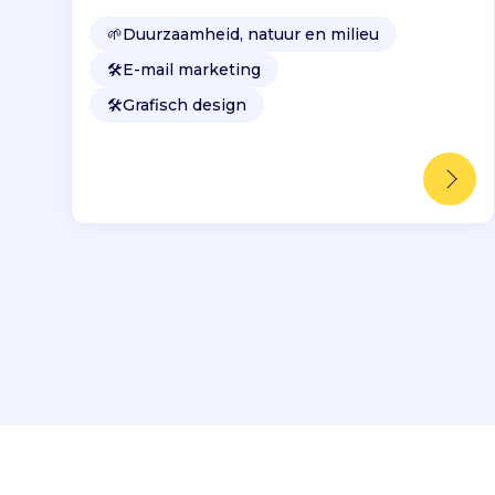
🌱
Duurzaamheid, natuur en milieu
🛠️
E-mail marketing
🛠️
Grafisch design