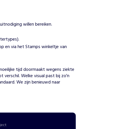
itnodiging willen bereiken.
ttertypes).
p en via het Stamps winkeltje van
n
moeilijke tijd doormaakt wegens ziekte 
 verschil. Welke visual past bij zo'n 
tandaard. We zijn benieuwd naar 
ject