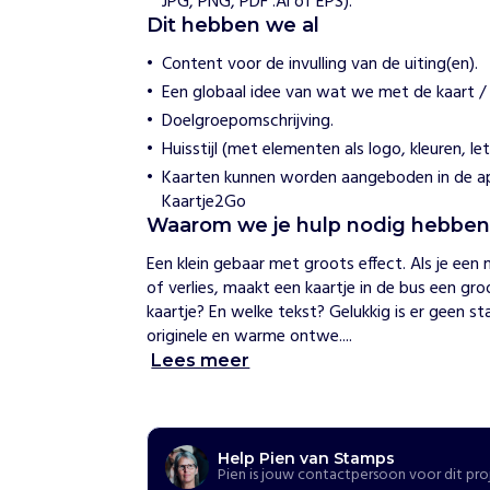
JPG, PNG, PDF .Ai of EPS).
o
Dit hebben we al
e
w
Content voor de invulling van de uiting(en).
i
Een globaal idee van wat we met de kaart / u
j
h
Doelgroepomschrijving.
e
Huisstijl (met elementen als logo, kleuren, le
l
p
Kaarten kunnen worden aangeboden in de ap
e
Kaartje2Go
n
Waarom we je hulp nodig hebbe
H
e
Een klein gebaar met groots effect. Als je een 
t
of verlies, maakt een kaartje in de bus een groot
i
kaartje? En welke tekst? Gelukkig is er geen s
s
originele en warme ontwe....
v
Lees meer
o
o
r
n
Help Pien van Stamps
a
Pien is jouw contactpersoon voor dit pro