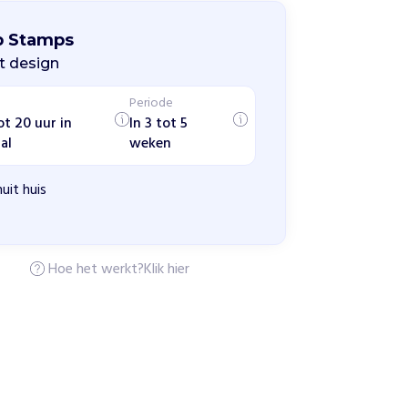
p Stamps
t design
Periode
ot 20 uur in
In 3 tot 5
al
weken
uit huis
Hoe het werkt?
Klik hier