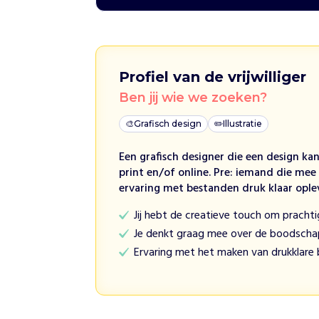
a
s
t
e
n
Profiel van de vrijwilliger
n
i
Ben jij wie we zoeken?
e
🎨
Grafisch design
✏️
Illustratie
t
m
Een grafisch designer die een design ka
a
print en/of online. Pre: iemand die me
k
ervaring met bestanden druk klaar ople
k
e
Jij hebt de creatieve touch om pracht
l
Je denkt graag mee over de boodschap
i
Ervaring met het maken van drukklare
j
k
o
m
t