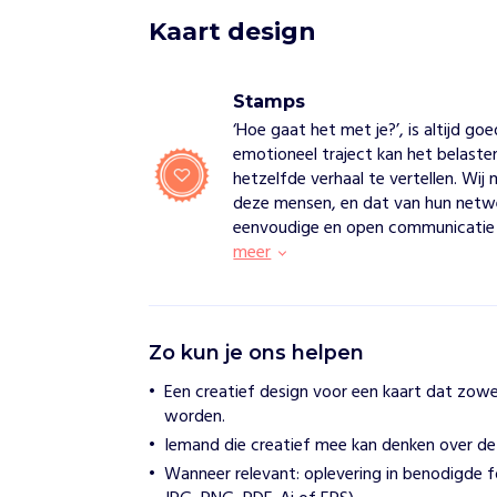
Kaart design
Stamps
‘Hoe gaat het met je?’, is altijd g
emotioneel traject kan het belaste
hetzelfde verhaal te vertellen. Wi
deze mensen, en dat van hun netwer
eenvoudige en open communicatie
meer
S
Zo kun je ons helpen
t
a
Een creatief design voor een kaart dat zowel 
m
worden.
p
s
Iemand die creatief mee kan denken over de v
Wanneer relevant: oplevering in benodigde f
H