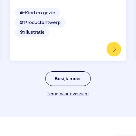
👪
Kind en gezin
🛠️
Productontwerp
🛠️
Illustratie
Bekijk meer
Terug naar overzicht