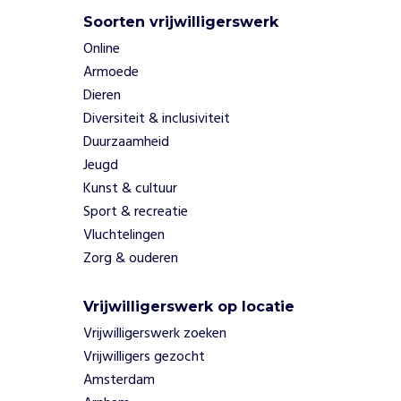
v
Soorten vrijwilligerswerk
e
Online
p
r
Armoede
o
Dieren
j
Diversiteit & inclusiviteit
e
Duurzaamheid
c
Jeugd
t
e
Kunst & cultuur
n
Sport & recreatie
e
Vluchtelingen
n
Zorg & ouderen
s
t
i
Vrijwilligerswerk op locatie
m
Vrijwilligerswerk zoeken
u
Vrijwilligers gezocht
l
Amsterdam
e