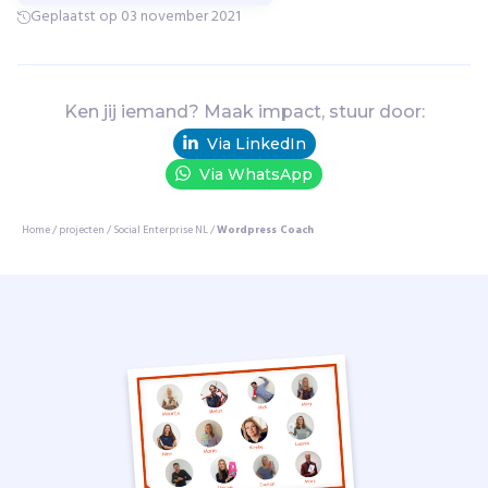
t
Geplaatst op 03 november 2021
e
r
c
l
Ken jij iemand? Maak impact, stuur door:
a
Via LinkedIn
s
s
Via WhatsApp
e
s
Home
/
projecten
/
Social Enterprise NL
/
Wordpress Coach
e
n
l
o
b
b
y
t
v
o