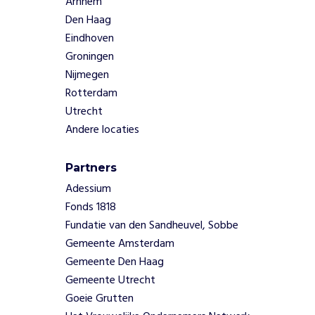
Arnhem
r
e
Den Haag
n
Eindhoven
c
Groningen
i
Nijmegen
r
Rotterdam
c
u
Utrecht
l
Andere locaties
a
i
Partners
r
e
Adessium
,
Fonds 1818
a
Fundatie van den Sandheuvel, Sobbe
r
Gemeente Amsterdam
m
Gemeente Den Haag
o
Gemeente Utrecht
e
d
Goeie Grutten
e