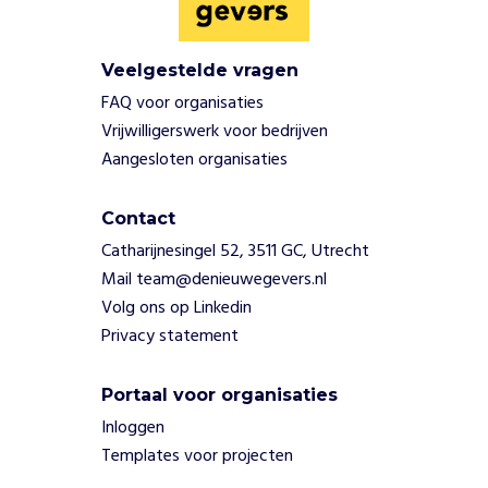
l
s
A
Veelgestelde vragen
l
FAQ voor organisaties
l
Vrijwilligerswerk voor bedrijven
-
Aangesloten organisaties
i
n
v
Contact
o
Catharijnesingel 52, 3511 GC, Utrecht
o
Mail team@denieuwegevers.nl
r
Volg ons op Linkedin
i
n
Privacy statement
c
l
Portaal voor organisaties
u
Inloggen
s
i
Templates voor projecten
e