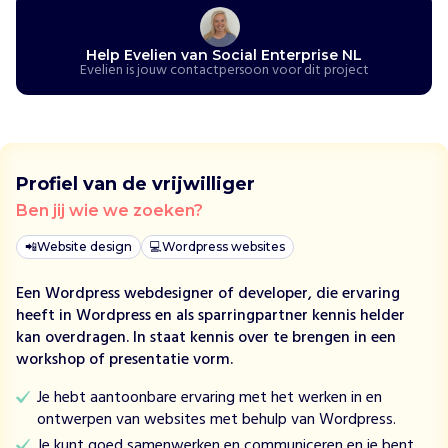
r
i
s
Help Evelien van Social Enterprise NL
e
Evelien is jouw contactpersoon voor dit project
N
L
o
n
d
Profiel van de vrijwilliger
e
Ben jij wie we zoeken?
r
s
📲
Website design
💻
Wordpress websites
t
e
Een Wordpress webdesigner of developer, die ervaring
u
heeft in Wordpress en als sparringpartner kennis helder
n
kan overdragen. In staat kennis over te brengen in een
t
workshop of presentatie vorm.
s
Je hebt aantoonbare ervaring met het werken in en
o
ontwerpen van websites met behulp van Wordpress.
c
i
Je kunt goed samenwerken en communiceren en je bent