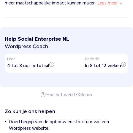
meer maatschappelijke impact kunnen maken.
Lees meer
S
o
c
Help Social Enterprise NL
i
a
Wordpress Coach
l
E
Uren
Periode
n
4 tot 8 uur in totaal
t
In 8 tot 12 weken
e
r
p
r
i
Hoe het werkt?
Klik hier
s
e
N
L
Zo kun je ons helpen
Goed begrip van de opbouw en structuur van een
H
Wordpress website.
o