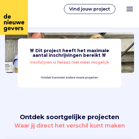
Vind jouw project
🚨 Dit project heeft het maximale
Nederlands
aantal inschrijvingen bereikt 🚨
Inschrijven is helaas niet meer mogelijk
Vrijwilligerswerk
Ontdek hieronder andere mooie projecten
Vrijwilligers vinden
Over ons
Ontdek soortgelijke projecten
Inloggen
Waar jij direct het verschil kunt maken