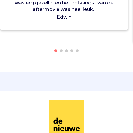
n
was erg gezellig en het ontvangst van de
i
aftermovie was heel leuk."
s
Edwin
e
r
e
n
p
r
o
g
r
a
m
m
a
'
s
z
o
a