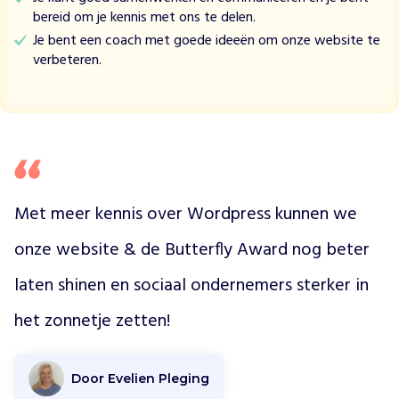
a
bereid om je kennis met ons te delen.
a
Je bent een coach met goede ideeën om onze website te
l
verbeteren.
o
n
d
e
r
n
e
m
Met meer kennis over Wordpress kunnen we 
e
onze website & de Butterfly Award nog beter 
r
s
laten shinen en sociaal ondernemers sterker in 
m
e
het zonnetje zetten! 
t
m
a
Door Evelien Pleging
s