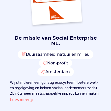
o
r
e
r
k
e
n
De missie van
Social Enterprise
n
NL.
i
n
g
Duurzaamheid, natuur en milieu
v
Non-profit
a
n
Amsterdam
s
o
Wij stimuleren een gunstig ecosysteem, betere wet-
c
en regelgeving en helpen sociaal ondernemers zodat
i
ZIJ nóg meer maatschappelijke impact kunnen maken.
a
Lees meer
l
e