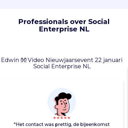
o
n
d
Professionals over Social
e
Enterprise NL
r
n
e
m
i
Edwin 👐 Video Nieuwjaarsevent 22 januari
n
Social Enterprise NL
g
e
n
.
Z
e
o
r
g
a
"Het contact was prettig, de bijeenkomst