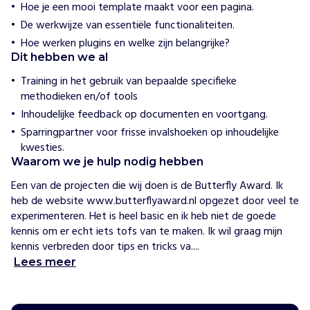
e
Hoe je een mooi template maakt voor een pagina.
w
De werkwijze van essentiële functionaliteiten.
i
j
Hoe werken plugins en welke zijn belangrijke?
h
Dit hebben we al
e
l
Training in het gebruik van bepaalde specifieke
p
methodieken en/of tools
e
n
Inhoudelijke feedback op documenten en voortgang.
S
Sparringpartner voor frisse invalshoeken op inhoudelijke
o
kwesties.
c
Waarom we je hulp nodig hebben
i
Een van de projecten die wij doen is de Butterfly Award. Ik 
a
heb de website www.butterflyaward.nl opgezet door veel te 
l
experimenteren. Het is heel basic en ik heb niet de goede 
E
kennis om er echt iets tofs van te maken. Ik wil graag mijn 
n
kennis verbreden door tips en tricks va....
t
Lees meer
e
r
p