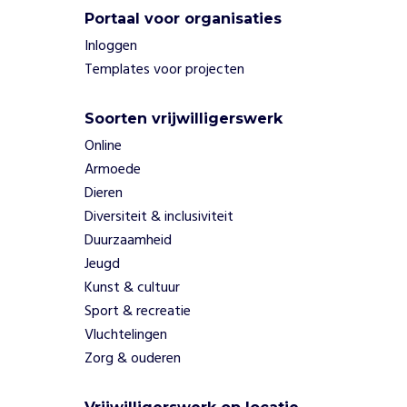
u
Portaal voor organisaties
r
Inloggen
g
Templates voor projecten
e
n
a
Soorten vrijwilligerswerk
m
Online
b
Armoede
u
Dieren
l
Diversiteit & inclusiviteit
a
n
Duurzaamheid
t
Jeugd
e
Kunst & cultuur
b
Sport & recreatie
e
Vluchtelingen
g
e
Zorg & ouderen
l
e