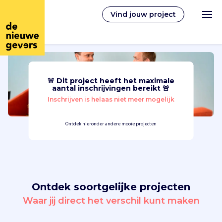
Vind jouw project
🚨 Dit project heeft het maximale
Nederlands
aantal inschrijvingen bereikt 🚨
Inschrijven is helaas niet meer mogelijk
Vrijwilligerswerk
Ontdek hieronder andere mooie projecten
Vrijwilligers vinden
Over ons
Ontdek soortgelijke projecten
Inloggen
Waar jij direct het verschil kunt maken