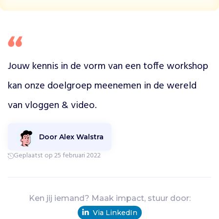
t
e
e
n
v
e
Jouw kennis in de vorm van een toffe workshop 
r
s
kan onze doelgroep meenemen in de wereld 
t
van vloggen & video. 
a
n
d
e
Door Alex Walstra
l
Geplaatst op 25 februari 2022
i
j
k
e
Ken jij iemand? Maak impact, stuur door:
b
e
Via LinkedIn