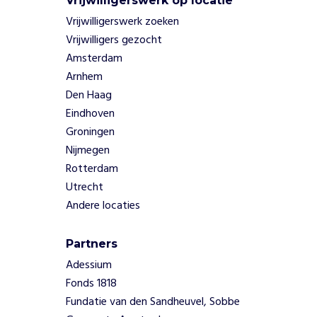
Vrijwilligerswerk op locatie
i
Vrijwilligerswerk zoeken
d
i
Vrijwilligers gezocht
n
Amsterdam
g
Arnhem
.
Den Haag
M
Eindhoven
e
Groningen
t
d
Nijmegen
u
Rotterdam
u
Utrecht
r
Andere locaties
z
a
m
Partners
e
Adessium
e
Fonds 1818
n
Fundatie van den Sandheuvel, Sobbe
e