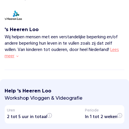
's Heeren Loo
Wij helpen mensen met een verstandelijke beperking en/of
andere beperking hun leven in te vullen zoals zij dat zelf
willen. Van kinderen tot ouderen, door heel Nederland!
Lees
meer
'
s
H
Help 's Heeren Loo
e
e
Workshop Vloggen & Videografie
r
e
Uren
Periode
n
2 tot 5 uur in totaal
L
In 1 tot 2 weken
o
o