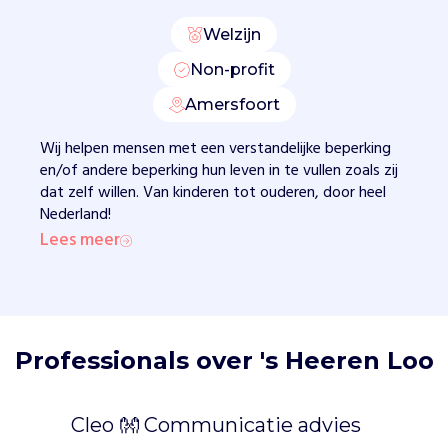
s
Welzijn
t
e
Non-profit
d
Amersfoort
i
n
Wij helpen mensen met een verstandelijke beperking
g
en/of andere beperking hun leven in te vullen zoals zij
e
dat zelf willen. Van kinderen tot ouderen, door heel
n
Nederland!
i
Lees meer
n
t
e
g
r
a
Professionals over 's Heeren Loo
t
i
e
Cleo 👐 Communicatie advies
.