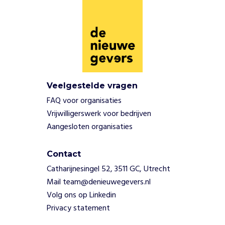
e
n
z
o
a
l
s
G
Veelgestelde vragen
r
FAQ voor organisaties
o
o
Vrijwilligerswerk voor bedrijven
t
Aangesloten organisaties
S
c
Contact
h
u
Catharijnesingel 52, 3511 GC, Utrecht
y
Mail team@denieuwegevers.nl
l
Volg ons op Linkedin
e
Privacy statement
n
b