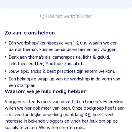
H
Hoe het werkt?
Klik hier
o
e
w
i
Zo kun je ons helpen
j
h
Eén workshop/ kennissessie van 1-2 uur, waarin we een
e
aantal thema's kunnen behandelen binnen het vloggen.
l
p
Denk aan thema's als: camerapositie, licht & geluid,
e
tekstueel editten, Youtube-kanaal etc.
n
Jouw tips, tricks & best practices zijn enorm welkom.
'
Een beknopte wrap-up van de workshop in de vorm van
s
een startplan.
H
Waarom we je hulp nodig hebben
e
e
Vloggen is steeds meer van deze tijd en binnen 's Heerenloo 
r
willen we hier ook meer van leren. Onze doelgroep heeft een 
e
licht verstandelijke beperking (vaak laag IQ), heeft veel 
n
interesse in bekende vloggers en vindt het leuk om op de 
L
socials te zitten. We willen cliënten me....