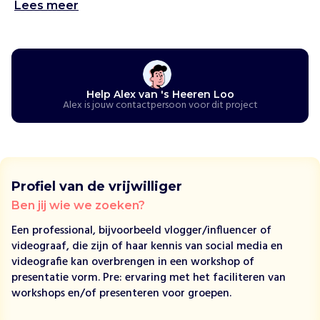
o
Lees meer
o
o
n
d
e
r
Help Alex van 's Heeren Loo
Alex is jouw contactpersoon voor dit project
s
t
e
u
n
Profiel van de vrijwilliger
t
m
Ben jij wie we zoeken?
e
Een professional, bijvoorbeeld vlogger/influencer of
n
videograaf, die zijn of haar kennis van social media en
s
videografie kan overbrengen in een workshop of
e
presentatie vorm. Pre: ervaring met het faciliteren van
n
workshops en/of presenteren voor groepen.
m
e