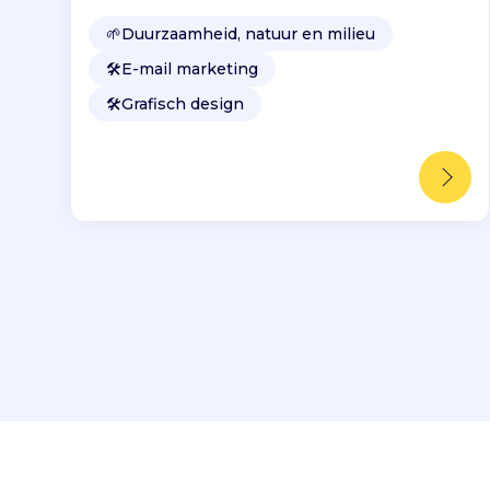
🌱
Duurzaamheid, natuur en milieu
🛠️
E-mail marketing
🛠️
Grafisch design