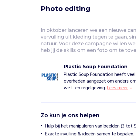
Photo editing
In oktober lanceren we een nieuwe ca
vervuiling uit kleding tegen te gaan, si
natuur. Voor deze campagne willen we 
heb jij de skills om een foto om te tov
Plastic Soup Foundation
Plastic Soup Foundation heeft veel
overheden aangezet om anders om 
wet- en regelgeving.
Lees meer
P
Zo kun je ons helpen
l
a
Hulp bij het manipuleren van beelden (3 tot 
s
Exacte invulling & ideeën samen te bepalen.
t