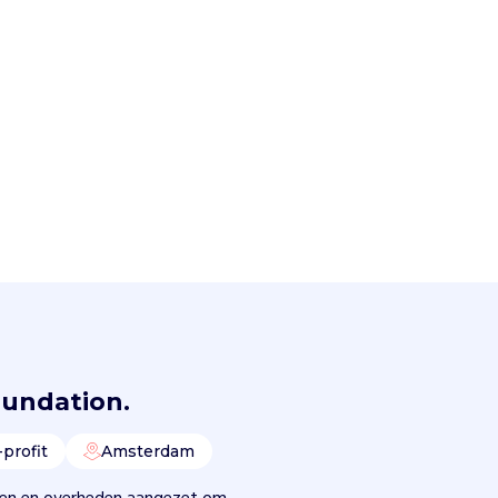
oundation.
profit
Amsterdam