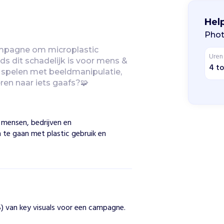
Hel
Phot
mpagne om microplastic 
Uren
nds dit schadelijk is voor mens & 
4 to
spelen met beeldmanipulatie, 
eren naar iets gaafs?🧩
 mensen, bedrijven en
te gaan met plastic gebruik en
5) van key visuals voor een campagne.