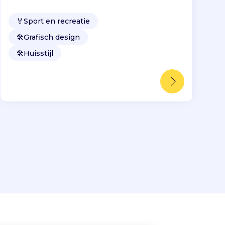
🏅
Sport en recreatie
🛠️
Grafisch design
🛠️
Huisstijl