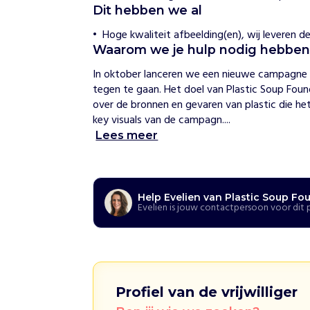
i
Dit hebben we al
c
Hoge kwaliteit afbeelding(en), wij leveren de
S
o
Waarom we je hulp nodig hebbe
u
In oktober lanceren we een nieuwe campagne om
p
F
tegen te gaan. Het doel van Plastic Soup Foun
o
over de bronnen en gevaren van plastic die het 
u
key visuals van de campagn....
n
Lees meer
d
a
t
i
o
Help Evelien van Plastic Soup Fo
n
Evelien is jouw contactpersoon voor dit 
H
o
e
w
i
Profiel van de vrijwilliger
j
h