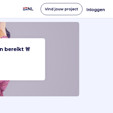
NL
Vind jouw project
Inloggen
n bereikt 🚨