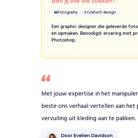
Ben jij wie we zoeken?
e
l
📸
Fotografie
🎨
Grafisch design
p
e
Een graphic designer die geleverde fot
n
en opmaken. Benodigd: ervaring met p
P
Photoshop.
l
a
s
t
i
c
S
o
Met jouw expertise in het manipuler
u
p
beste ons verhaal vertellen aan het 
F
o
vervuiling uit kleding aan te pakken. 
u
n
d
Door Evelien Davidson