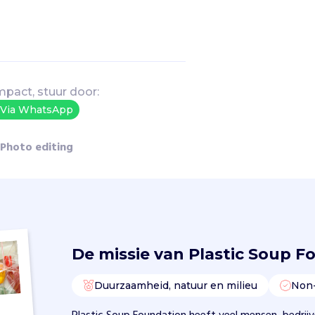
mpact, stuur door:
Via WhatsApp
Photo editing
De missie van
Plastic Soup F
Duurzaamheid, natuur en milieu
Non-