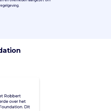
jven en overheden aangezet om
regelgeving.
dation
t Robbert
erde over het
Foundation. Dit