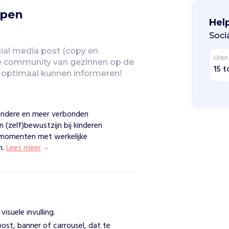
rpen
Help
Soci
ial media post (copy en 
Uren
e community van gezinnen op de 
15 t
 optimaal kunnen informeren!
zondere en meer verbonden
 (zelf)bewustzijn bij kinderen
tmomenten met werkelijke
n.
Lees meer
isuele invulling.
ost, banner of carrousel, dat te