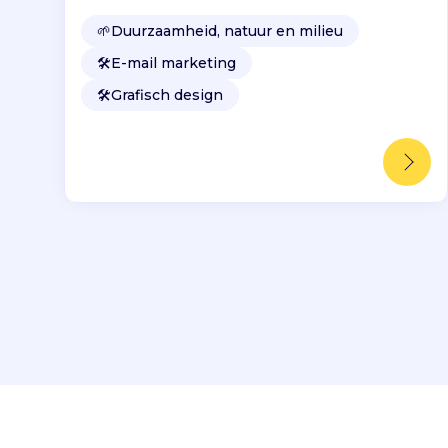
🌱
Duurzaamheid, natuur en milieu
🛠️
E-mail marketing
🛠️
Grafisch design