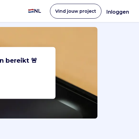
NL
Vind jouw project
Inloggen
n bereikt 🚨