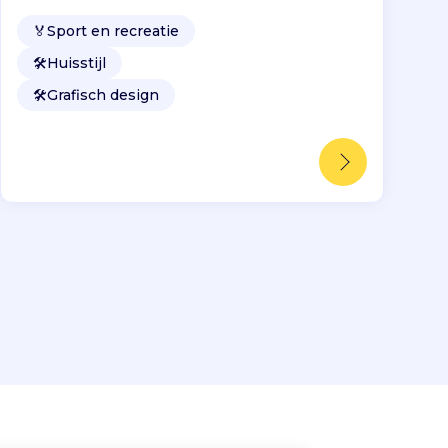
🏅
Sport en recreatie
🛠️
Huisstijl
🛠️
Grafisch design