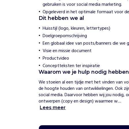
r
gebruiken is voor social media marketing.
Opgeleverd in het optimale formaat voor de 
H
Dit hebben we al
o
e
Huisstijl (logo, kleuren, lettertypes)
w
Doelgroepomschrijving
i
j
Een globaal idee van posts/banners die we g
h
Visie en missie document
e
l
Productvideo
p
Conceptteksten ter inspiratie
e
n
Waarom we je hulp nodig hebbe
P
We stoeien al een tijdje met het vinden van 
i
de hoogte houden van ontwikkelingen. Ook zijn
l
social media. Daarvoor hebben wij jou nodig, o
l
ontwerpen (copy en design) waarmee w....
a
Lees meer
r
b
i