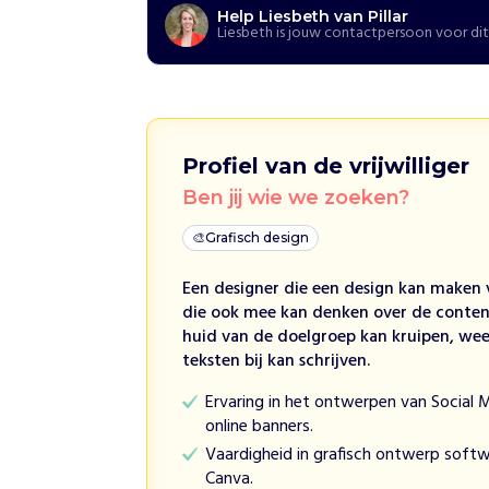
e
Help Liesbeth van Pillar
d
Liesbeth is jouw contactpersoon voor dit
t
o
u
d
e
Profiel van de vrijwilliger
r
s
Ben jij wie we zoeken?
e
e
🎨
Grafisch design
n
Een designer die een design kan maken 
s
die ook mee kan denken over de conten
t
huid van de doelgroep kan kruipen, wee
e
teksten bij kan schrijven.
u
n
Ervaring in het ontwerpen van Social M
t
online banners.
j
Vaardigheid in grafisch ontwerp softw
e
Canva.
i