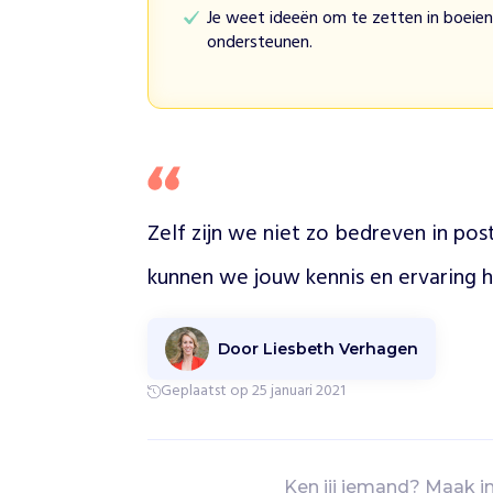
n
Je weet ideeën om te zetten in boeie
d
ondersteunen.
e
r
u
g
d
o
o
Zelf zijn we niet zo bedreven in pos
r
e
kunnen we jouw kennis en ervaring h
e
n
p
Door Liesbeth Verhagen
r
a
Geplaatst op 25 januari 2021
k
t
i
s
Ken jij iemand? Maak i