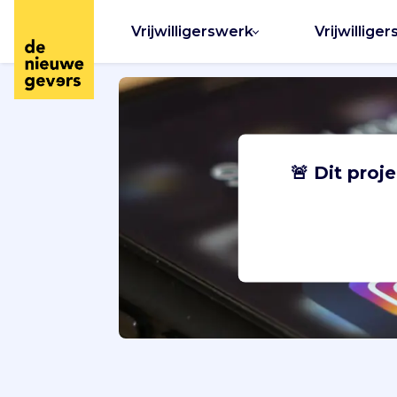
Vrijwilligerswerk
Vrijwilliger
🚨 Dit proj