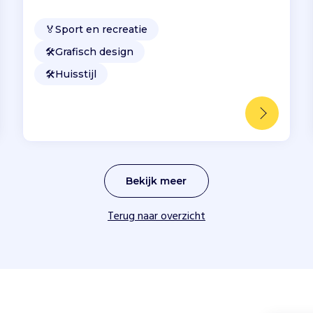
🏅
Sport en recreatie
🛠️
Grafisch design
🛠️
Huisstijl
Bekijk meer
Terug naar overzicht