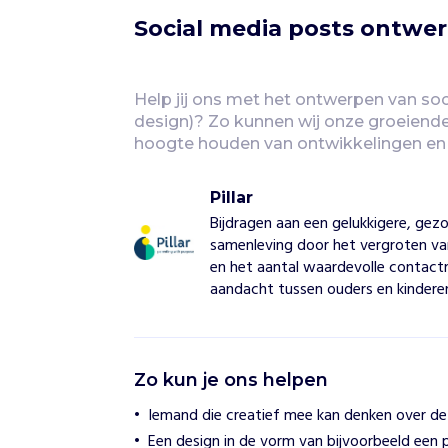
Social media posts ontwe
Help jij ons met het ontwerpen van soc
design)? Zo kunnen wij onze groeiend
hoogte houden van ontwikkelingen en
Pillar
Bijdragen aan een gelukkigere, ge
samenleving door het vergroten van
en het aantal waardevolle contac
aandacht tussen ouders en kindere
P
Zo kun je ons helpen
i
l
Iemand die creatief mee kan denken over de v
l
Een design in de vorm van bijvoorbeeld een p
a