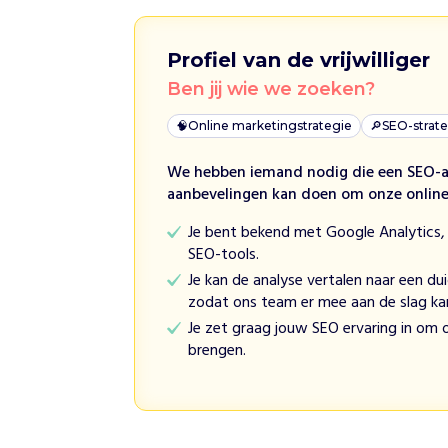
O
n
Profiel van de vrijwilliger
d
e
Ben jij wie we zoeken?
r
🧠
Online marketingstrategie
🔎
SEO-strat
s
t
We hebben iemand nodig die een SEO-an
e
aanbevelingen kan doen om onze online 
u
n
Je bent bekend met Google Analytics,
i
SEO-tools.
n
Je kan de analyse vertalen naar een dui
g
zodat ons team er mee aan de slag ka
P
Je zet graag jouw SEO ervaring in om o
l
brengen.
e
e
g
g
e