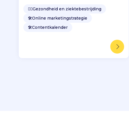
👩‍⚕️
Gezondheid en ziektebestrijding
🛠️
Online marketingstrategie
🛠️
Contentkalender