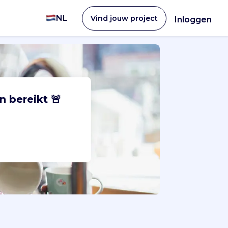
NL
Vind jouw project
Inloggen
n bereikt 🚨