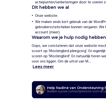
actiepunten/verbeteringen door te voeren zi
g
Dit hebben we al
P
l
Onze website.
e
We maken sinds kort gebruik van de Word
e
g
gebruikersstatistieken kunnen vergaren. We
g
account (meer).
e
Waarom we je hulp nodig hebbe
z
i
Oops, we constateren dat onze website mockin
n
scoort op 'Mockingbird pleegzorg'. En eigenlijk
scoren op 'Mockingbird'. En natuurlijk horen w
H
voor ons liggen. Om de uitrol van M....
o
Lees meer
e
w
i
j
h
Help Nadine van Ondersteuning 
e
Nadine is jouw contactpersoon voor dit 
l
p
e
n