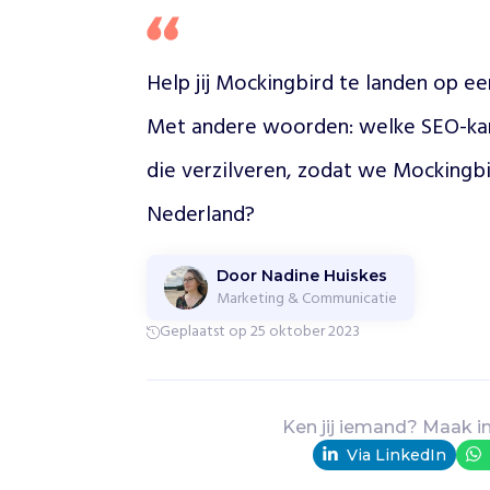
z
i
n
Help jij Mockingbird te landen op ee
o
r
Met andere woorden: welke SEO-kans
g
a
die verzilveren, zodat we Mockingbi
n
i
Nederland? 
s
e
e
Door Nadine Huiskes
Marketing & Communicatie
r
t
Geplaatst op 25 oktober 2023
c
o
n
s
Ken jij iemand? Maak i
t
Via LinkedIn
e