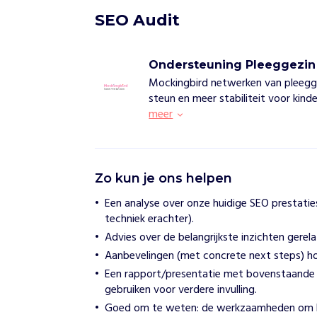
SEO Audit
Ondersteuning Pleeggezin
Mockingbird netwerken van pleegg
steun en meer stabiliteit voor kin
meer
O
Zo kun je ons helpen
n
d
Een analyse over onze huidige SEO prestatie
e
techniek erachter).
r
s
Advies over de belangrijkste inzichten gere
t
Aanbevelingen (met concrete next steps) ho
e
Een rapport/presentatie met bovenstaande i
u
n
gebruiken voor verdere invulling.
i
Goed om te weten: de werkzaamheden om 
n