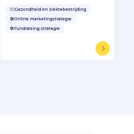
👩‍⚕️
Gezondheid en ziektebestrijding
🛠️
Online marketingstrategie
🛠️
Fundraising strategie