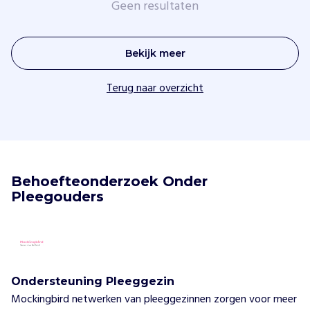
Geen resultaten
Vind jouw project
Bekijk meer
Terug naar overzicht
Behoefteonderzoek Onder 
Pleegouders
Ondersteuning Pleeggezin
Mockingbird netwerken van pleeggezinnen zorgen voor meer