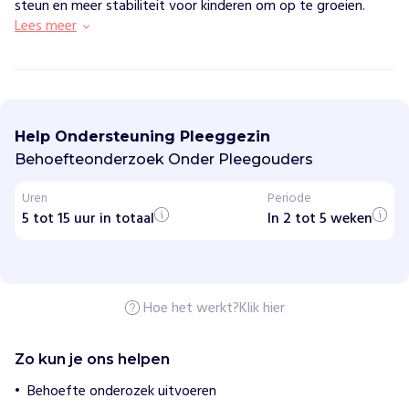
steun en meer stabiliteit voor kinderen om op te groeien.
Lees meer
O
n
d
Help Ondersteuning Pleeggezin
e
r
Behoefteonderzoek Onder Pleegouders
s
t
Uren
Periode
e
5 tot 15 uur in totaal
u
In 2 tot 5 weken
n
i
n
g
P
Hoe het werkt?
Klik hier
l
e
e
g
Zo kun je ons helpen
g
e
Behoefte onderozek uitvoeren
z