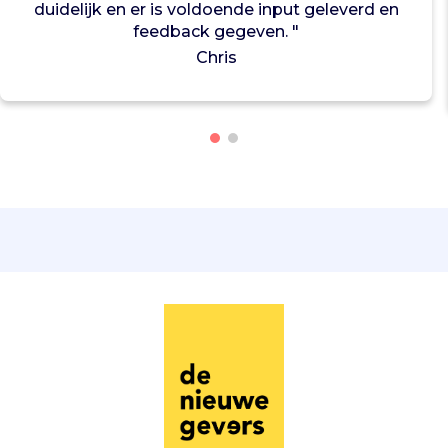
duidelijk en er is voldoende input geleverd en
a
feedback gegeven. "
a
r
Chris
s
t
e
u
n
e
n
.
I
n
W
a
d
d
i
n
x