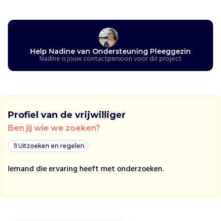
i
n
H
o
Help Nadine van Ondersteuning Pleeggezin
e
Nadine is jouw contactpersoon voor dit project
w
i
j
h
e
l
p
Profiel van de vrijwilliger
e
Ben jij wie we zoeken?
n
O
🔖
Uitzoeken en regelen
n
d
Iemand die ervaring heeft met onderzoeken.
e
r
s
t
e