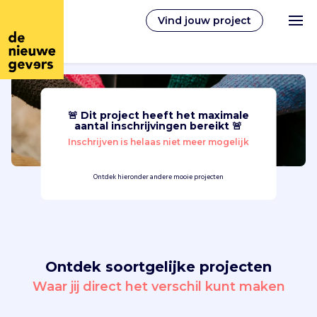
Vind jouw project
🚨 Dit project heeft het maximale
Nederlands
aantal inschrijvingen bereikt 🚨
Inschrijven is helaas niet meer mogelijk
Vrijwilligerswerk
Ontdek hieronder andere mooie projecten
Vrijwilligers vinden
Over ons
Ontdek soortgelijke projecten
Inloggen
Waar jij direct het verschil kunt maken