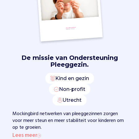
i
s
e
e
r
t
c
o
n
De missie van
Ondersteuning
s
Pleeggezin.
t
e
Kind en gezin
l
Non-profit
l
a
Utrecht
t
i
Mockingbird netwerken van pleeggezinnen zorgen
e
voor meer steun en meer stabiliteit voor kinderen om
s
op te groeien.
v
Lees meer