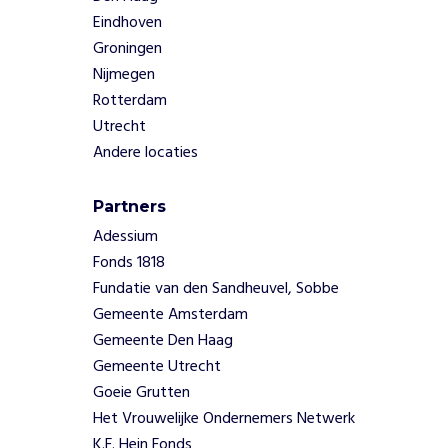
r
Eindhoven
s
Groningen
l
Nijmegen
o
Rotterdam
g
e
Utrecht
e
Andere locaties
r
p
Partners
l
e
Adessium
k
Fonds 1818
k
Fundatie van den Sandheuvel, Sobbe
e
Gemeente Amsterdam
n
Gemeente Den Haag
e
n
Gemeente Utrecht
p
Goeie Grutten
r
Het Vrouwelijke Ondernemers Netwerk
a
K.F. Hein Fonds