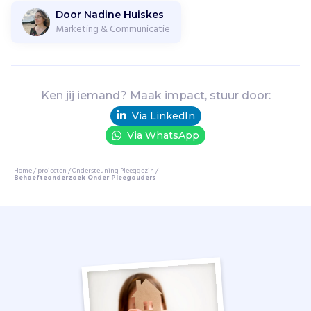
u
Door Nadine Huiskes
n
Marketing & Communicatie
i
n
g
P
Ken jij iemand? Maak impact, stuur door:
l
Via LinkedIn
e
e
Via WhatsApp
g
g
Home
/
projecten
/
Ondersteuning Pleeggezin
/
e
Behoefteonderzoek Onder Pleegouders
z
i
n
o
r
g
a
n