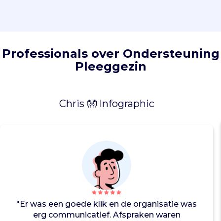
a
n
p
l
e
Professionals over Ondersteuning
e
Pleeggezin
g
g
e
z
Chris 👐 Infographic
i
n
n
e
n
d
i
e
e
"Er was een goede klik en de organisatie was
l
erg communicatief. Afspraken waren
k