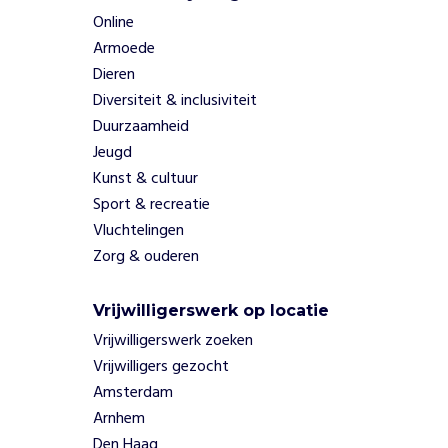
i
e
Online
d
Armoede
e
Dieren
n
Diversiteit & inclusiviteit
h
Duurzaamheid
u
Jeugd
b
h
Kunst & cultuur
o
Sport & recreatie
m
Vluchtelingen
e
Zorg & ouderen
p
l
e
Vrijwilligerswerk op locatie
e
Vrijwilligerswerk zoeken
g
Vrijwilligers gezocht
o
Amsterdam
u
d
Arnhem
e
Den Haag