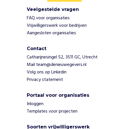
v
e
Veelgestelde vragen
e
FAQ voor organisaties
n
Vrijwilligerswerk voor bedrijven
e
Aangesloten organisaties
n
N
o
Contact
o
Catharijnesingel 52, 3511 GC, Utrecht
r
Mail team@denieuwegevers.nl
d
-
Volg ons op Linkedin
L
Privacy statement
i
m
Portaal voor organisaties
b
u
Inloggen
r
Templates voor projecten
g
b
Soorten vrijwilligerswerk