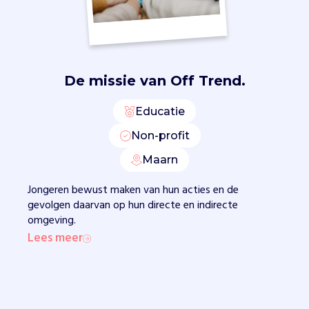
s
e
n
d
o
c
De missie van
Off Trend.
e
n
Educatie
t
Non-profit
e
n
Maarn
o
m
Jongeren bewust maken van hun acties en de
b
gevolgen daarvan op hun directe en indirecte
e
omgeving.
w
Lees meer
u
s
t
w
o