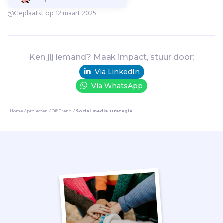
e
Geplaatst op 12 maart 2025
n
w
e
r
Ken jij iemand? Maak impact, stuur door:
k
t
Via LinkedIn
s
Via WhatsApp
a
m
Home
/
projecten
/
Off Trend
/
Social media strategie
e
n
m
e
t
m
a
k
e
r