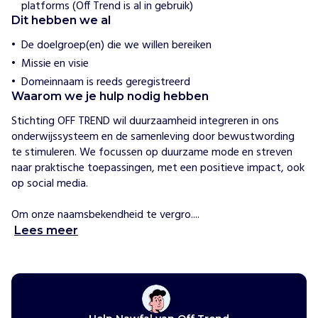
platforms (Off Trend is al in gebruik)
t
Dit hebben we al
i
n
De doelgroep(en) die we willen bereiken
g
Missie en visie
O
Domeinnaam is reeds geregistreerd
f
Waarom we je hulp nodig hebben
f
Stichting OFF TREND wil duurzaamheid integreren in ons 
T
onderwijssysteem en de samenleving door bewustwording 
r
te stimuleren. We focussen op duurzame mode en streven 
e
naar praktische toepassingen, met een positieve impact, ook 
n
op social media.

d
l
Om onze naamsbekendheid te vergro....
a
a
Lees meer
t
j
o
n
g