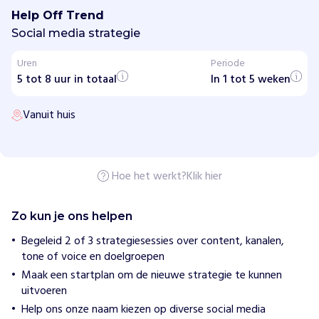
f
Help Off Trend
T
r
Social media strategie
e
n
Uren
Periode
d
5 tot 8 uur in totaal
In 1 tot 5 weken
H
o
Vanuit huis
e
w
i
j
h
Hoe het werkt?
Klik hier
e
l
p
Zo kun je ons helpen
e
n
Begeleid 2 of 3 strategiesessies over content, kanalen,
S
tone of voice en doelgroepen
t
Maak een startplan om de nieuwe strategie te kunnen
i
uitvoeren
c
Help ons onze naam kiezen op diverse social media
h