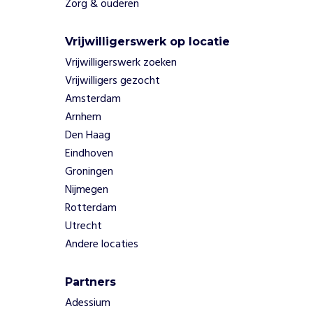
e
Zorg & ouderen
r
e
Vrijwilligerswerk op locatie
n
Vrijwilligerswerk zoeken
d
u
Vrijwilligers gezocht
u
Amsterdam
r
Arnhem
z
Den Haag
a
Eindhoven
a
Groningen
m
h
Nijmegen
e
Rotterdam
i
Utrecht
d
Andere locaties
i
n
h
Partners
e
Adessium
t