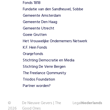
Fonds 1818
o
Fundatie van den Sandheuvel, Sobbe
n
d
Gemeente Amsterdam
e
Gemeente Den Haag
r
Gemeente Utrecht
w
Goeie Grutten
i
Het Vrouwelijke Ondernemers Netwerk
j
K.F. Hein Fonds
s
.
Oranjefonds
Z
Stichting Democratie en Media
o
Stichting De Verre Bergen
b
The Freelance Qommunity
o
Triodos Foundation
u
w
Partner worden?
e
n
z
©
De Nieuwe Gevers | The
Legal
Nederlands
e
2026
Good Ones