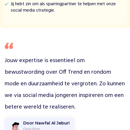
t
Jij hebt zin om als sparringpartner te helpen met onze
w
social media strategie.
e
r
p
e
n
i
n
L
Jouw expertise is essentieel om 
e
a
bewustwording over Off Trend en rondom 
r
mode en duurzaamheid te vergroten. Zo kunnen 
n
i
we via social media jongeren inspireren om een 
n
g
betere wereld te realiseren.
L
a
b
Door Nawfal Al Jeburi
s
Oprichter