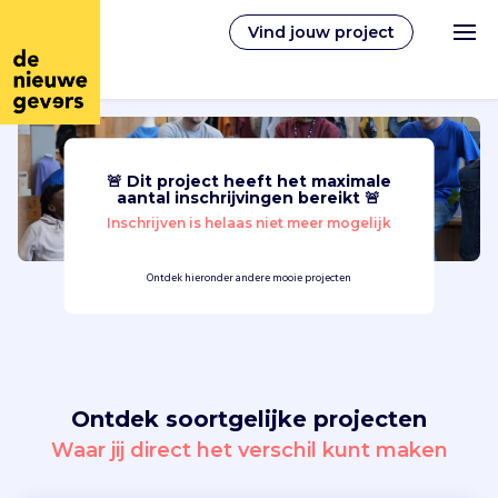
Vind jouw project
🚨 Dit project heeft het maximale
Nederlands
aantal inschrijvingen bereikt 🚨
Inschrijven is helaas niet meer mogelijk
Vrijwilligerswerk
Ontdek hieronder andere mooie projecten
Vrijwilligers vinden
Over ons
Ontdek soortgelijke projecten
Inloggen
Waar jij direct het verschil kunt maken