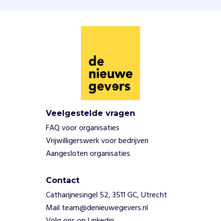
r
d
i
n
g
t
e
c
r
e
Veelgestelde vragen
ë
FAQ voor organisaties
r
e
Vrijwilligerswerk voor bedrijven
n
Aangesloten organisaties
.
Z
Contact
e
u
Catharijnesingel 52, 3511 GC, Utrecht
p
Mail team@denieuwegevers.nl
c