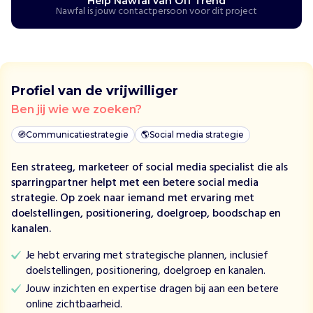
Help Nawfal van Off Trend
e
Nawfal is jouw contactpersoon voor dit project
r
e
n
c
i
Profiel van de vrijwilliger
r
Ben jij wie we zoeken?
c
u
🧭
Communicatiestrategie
🌎
Social media strategie
l
a
Een strateeg, marketeer of social media specialist die als
i
sparringpartner helpt met een betere social media
r
strategie. Op zoek naar iemand met ervaring met
e
doelstellingen, positionering, doelgroep, boodschap en
m
kanalen.
o
d
Je hebt ervaring met strategische plannen, inclusief
e
doelstellingen, positionering, doelgroep en kanalen.
o
Jouw inzichten en expertise dragen bij aan een betere
n
online zichtbaarheid.