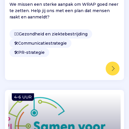
We missen een sterke aanpak om WRAP goed neer
te zetten. Help jij ons met een plan dat mensen
raakt en aanmeldt?
👩‍⚕️
Gezondheid en ziektebestrijding
🛠️
Communicatiestrategie
🛠️
PR-strategie
4-6 UUR