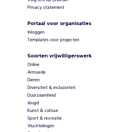
Volg ons op Linkedin
y
Privacy statement
c
l
e
Portaal voor organisaties
n
Inloggen
t
Templates voor projecten
e
x
t
Soorten vrijwilligerswerk
i
Online
e
Armoede
l
Dieren
e
Diversiteit & inclusiviteit
n
i
Duurzaamheid
n
Jeugd
t
Kunst & cultuur
e
Sport & recreatie
g
Vluchtelingen
r