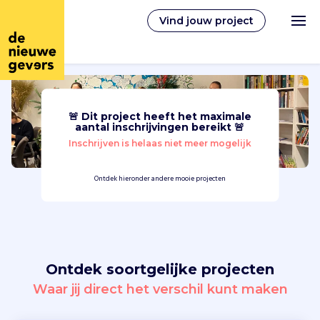
Vind jouw project
🚨 Dit project heeft het maximale
Nederlands
aantal inschrijvingen bereikt 🚨
Inschrijven is helaas niet meer mogelijk
Vrijwilligerswerk
Ontdek hieronder andere mooie projecten
Vrijwilligers vinden
Over ons
Ontdek soortgelijke projecten
Inloggen
Waar jij direct het verschil kunt maken