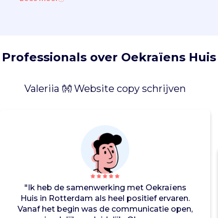
g
a
n
g
t
o
Professionals over Oekraïens Huis
t
b
a
Valeriia 👐 Website copy schrijven
s
i
s
v
o
o
r
z
i
"Ik heb de samenwerking met Oekraïens
e
Huis in Rotterdam als heel positief ervaren.
n
Vanaf het begin was de communicatie open,
i