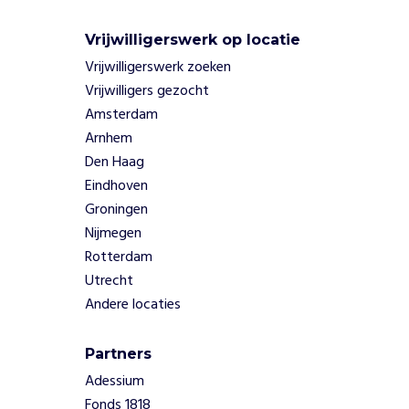
n
c
Vrijwilligerswerk op locatie
r
Vrijwilligerswerk zoeken
e
Vrijwilligers gezocht
a
t
Amsterdam
i
Arnhem
e
Den Haag
v
Eindhoven
e
Groningen
w
o
Nijmegen
r
Rotterdam
k
Utrecht
s
Andere locaties
h
o
p
Partners
s
Adessium
z
Fonds 1818