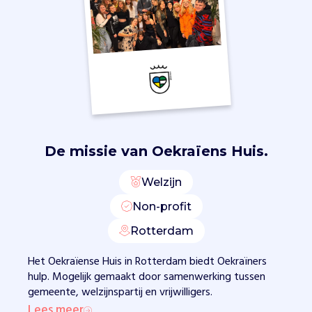
i
j
a
d
m
i
n
i
s
t
De missie van
Oekraïens Huis.
r
a
Welzijn
t
i
Non-profit
e
Rotterdam
e
n
Het Oekraïense Huis in Rotterdam biedt Oekraïners
t
hulp. Mogelijk gemaakt door samenwerking tussen
o
gemeente, welzijnspartij en vrijwilligers.
e
Lees meer