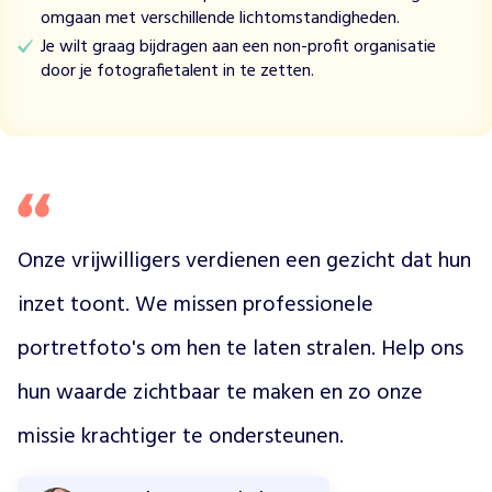
t
omgaan met verschillende lichtomstandigheden.
e
Je wilt graag bijdragen aan een non-profit organisatie
l
door je fotografietalent in te zetten.
i
n
g
e
n
i
n
R
Onze vrijwilligers verdienen een gezicht dat hun 
o
t
inzet toont. We missen professionele 
t
e
portretfoto's om hen te laten stralen. Help ons 
r
hun waarde zichtbaar te maken en zo onze 
d
a
missie krachtiger te ondersteunen.
m
e
e