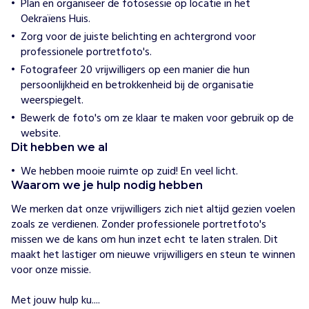
Plan en organiseer de fotosessie op locatie in het
e
Oekraïens Huis.
l
p
Zorg voor de juiste belichting en achtergrond voor
e
professionele portretfoto's.
n
Fotografeer 20 vrijwilligers op een manier die hun
H
persoonlijkheid en betrokkenheid bij de organisatie
e
weerspiegelt.
t
Bewerk de foto's om ze klaar te maken voor gebruik op de
O
website.
e
Dit hebben we al
k
r
We hebben mooie ruimte op zuid! En veel licht.
a
Waarom we je hulp nodig hebben
ï
We merken dat onze vrijwilligers zich niet altijd gezien voelen 
e
zoals ze verdienen. Zonder professionele portretfoto's 
n
missen we de kans om hun inzet echt te laten stralen. Dit 
s
maakt het lastiger om nieuwe vrijwilligers en steun te winnen 
H
voor onze missie. 

u
i
Met jouw hulp ku....
s