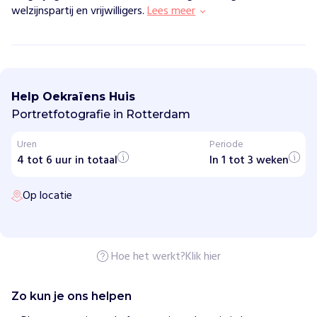
welzijnspartij en vrijwilligers.
Lees meer
O
e
k
Help Oekraïens Huis
r
a
Portretfotografie in Rotterdam
ï
e
Uren
Periode
n
4 tot 6 uur in totaal
s
In 1 tot 3 weken
H
u
Op locatie
i
s
H
o
Hoe het werkt?
Klik hier
e
w
i
Zo kun je ons helpen
j
h