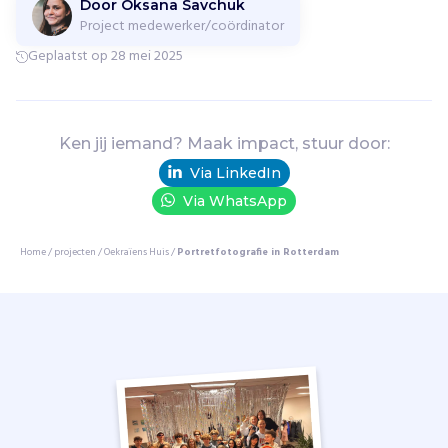
Door Oksana Savchuk
n
Project medewerker/coördinator
v
Geplaatst op 28 mei 2025
e
i
l
i
Ken jij iemand? Maak impact, stuur door:
g
e
Via LinkedIn
p
Via WhatsApp
l
e
Home
/
projecten
/
Oekraïens Huis
/
Portretfotografie in Rotterdam
k
m
e
t
h
u
l
p
b