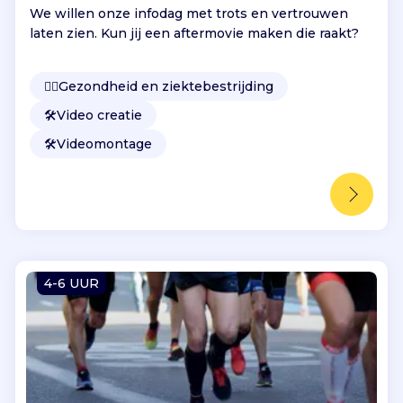
We willen onze infodag met trots en vertrouwen
laten zien. Kun jij een aftermovie maken die raakt?
👩‍⚕️
Gezondheid en ziektebestrijding
🛠️
Video creatie
🛠️
Videomontage
4-6 UUR