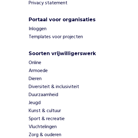
Privacy statement
s
l
a
Portaal voor organisaties
g
Inloggen
,
Templates voor projecten
k
l
e
Soorten vrijwilligerswerk
d
Online
i
Armoede
n
Dieren
g
Diversiteit & inclusiviteit
m
a
Duurzaamheid
r
Jeugd
k
Kunst & cultuur
t
Sport & recreatie
e
Vluchtelingen
n
Zorg & ouderen
e