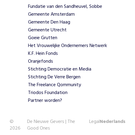
o
Fundatie van den Sandheuvel, Sobbe
a
Gemeente Amsterdam
l
s
Gemeente Den Haag
P
Gemeente Utrecht
y
Goeie Grutten
s
Het Vrouwelijke Ondernemers Netwerk
a
K.F. Hein Fonds
n
k
Oranjefonds
a
Stichting Democratie en Media
.
Stichting De Verre Bergen
Z
The Freelance Qommunity
o
Triodos Foundation
v
Partner worden?
e
r
m
i
©
De Nieuwe Gevers | The
Legal
Nederlands
n
2026
Good Ones
d