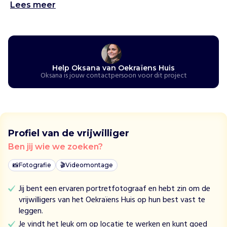
b
Lees meer
i
e
d
t
O
Help Oksana van Oekraïens Huis
e
Oksana is jouw contactpersoon voor dit project
k
r
a
ï
e
Profiel van de vrijwilliger
n
Ben jij wie we zoeken?
s
e
📸
Fotografie
🎬
Videomontage
v
l
Jij bent een ervaren portretfotograaf en hebt zin om de
u
vrijwilligers van het Oekraïens Huis op hun best vast te
c
leggen.
h
Je vindt het leuk om op locatie te werken en kunt goed