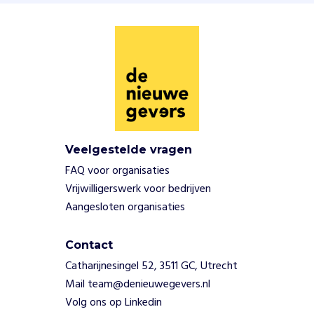
r
e
e
k
u
r
e
n
v
o
Veelgestelde vragen
o
FAQ voor organisaties
r
Vrijwilligerswerk voor bedrijven
k
i
Aangesloten organisaties
n
d
Contact
e
Catharijnesingel 52, 3511 GC, Utrecht
r
b
Mail team@denieuwegevers.nl
i
Volg ons op Linkedin
j