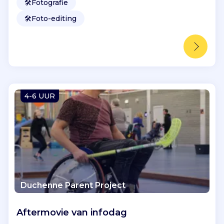
🛠️
Fotografie
🛠️
Foto-editing
4-6 UUR
Duchenne Parent Project
Aftermovie van infodag