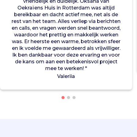
vriendelijk en duidelijk. Oksana van
n
Oekraïens Huis in Rotterdam was altijd
g
bereikbaar en dacht actief mee, net als de
e
rest van het team. Alles verliep via berichten
n
en calls, en vragen werden snel beantwoord,
.
waardoor het prettig en makkelijk werken
Z
was. Er heerste een warme, betrokken sfeer
e
en ik voelde me gewaardeerd als vrijwilliger.
o
Ik ben dankbaar voor deze ervaring en voor
r
de kans om aan een betekenisvol project
g
mee te werken! "
a
Valeriia
n
i
s
e
r
e
n
s
p