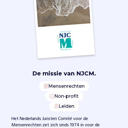
u
r
i
d
i
s
c
h
e
p
r
De missie van
NJCM.
o
c
Mensenrechten
e
d
Non-profit
u
r
Leiden
e
Het Nederlands Juristen Comité voor de
s
Mensenrechten zet zich sinds 1974 in voor de
t