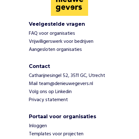
i
n
t
Veelgestelde vragen
e
r
FAQ voor organisaties
n
Vrijwilligerswerk voor bedrijven
a
Aangesloten organisaties
t
i
o
Contact
n
Catharijnesingel 52, 3511 GC, Utrecht
a
Mail team@denieuwegevers.nl
l
Volg ons op Linkedin
e
Privacy statement
c
o
m
Portaal voor organisaties
i
Inloggen
t
Templates voor projecten
é