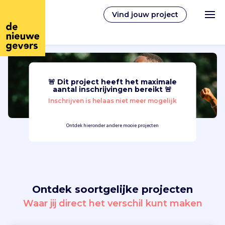
Vind jouw project
🚨 Dit project heeft het maximale
Nederlands
aantal inschrijvingen bereikt 🚨
Inschrijven is helaas niet meer mogelijk
Vrijwilligerswerk
Ontdek hieronder andere mooie projecten
Vrijwilligers vinden
Over ons
Ontdek soortgelijke projecten
Inloggen
Waar jij direct het verschil kunt maken