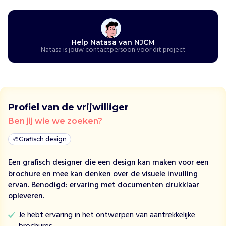
e
n
r
e
c
Help Natasa van NJCM
Natasa is jouw contactpersoon voor dit project
h
t
e
n
i
Profiel van de vrijwilliger
n
N
Ben jij wie we zoeken?
e
🎨
Grafisch design
d
e
Een grafisch designer die een design kan maken voor een
r
brochure en mee kan denken over de visuele invulling
l
ervan. Benodigd: ervaring met documenten drukklaar
a
opleveren.
n
d
Je hebt ervaring in het ontwerpen van aantrekkelijke
d