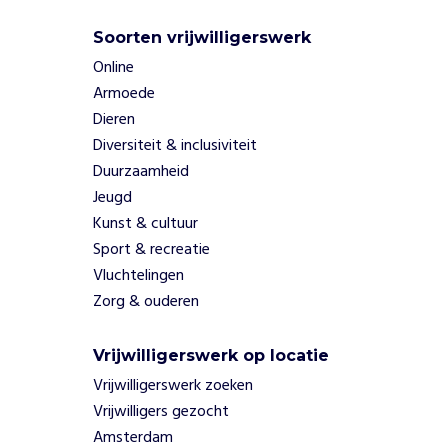
s
e
Soorten vrijwilligerswerk
n
Online
o
Armoede
r
Dieren
g
a
Diversiteit & inclusiviteit
n
Duurzaamheid
i
Jeugd
s
Kunst & cultuur
e
Sport & recreatie
r
e
Vluchtelingen
n
Zorg & ouderen
s
e
Vrijwilligerswerk op locatie
m
i
Vrijwilligerswerk zoeken
n
Vrijwilligers gezocht
a
Amsterdam