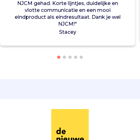
c
NJCM gehad. Korte lijntjes, duidelijke en
h
vlotte communicatie en een mooi
a
eindproduct als eindresultaat. Dank je wel
d
NJCM!"
u
Stacey
w
r
a
p
p
o
r
t
a
g
e
s
v
o
o
r