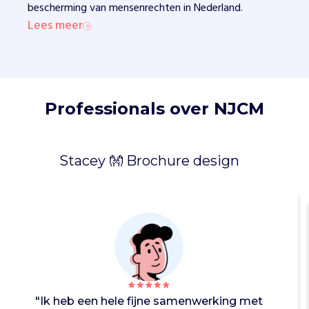
bescherming van mensenrechten in Nederland.
e
v
Lees meer
o
e
r
e
n
Professionals over NJCM
.
Z
e
s
Stacey 👐 Brochure design
c
h
r
i
j
v
e
n
s
"Ik heb een hele fijne samenwerking met