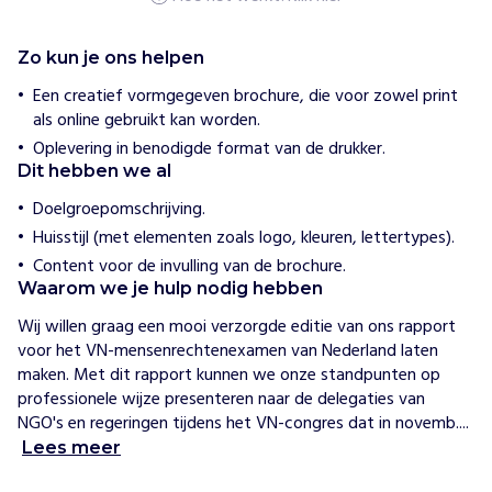
p
e
n
Zo kun je ons helpen
N
Een creatief vormgegeven brochure, die voor zowel print
J
als online gebruikt kan worden.
C
Oplevering in benodigde format van de drukker.
M
Dit hebben we al
v
e
Doelgroepomschrijving.
r
Huisstijl (met elementen zoals logo, kleuren, lettertypes).
d
Content voor de invulling van de brochure.
e
Waarom we je hulp nodig hebben
d
i
Wij willen graag een mooi verzorgde editie van ons rapport 
g
voor het VN-mensenrechtenexamen van Nederland laten 
t
maken. Met dit rapport kunnen we onze standpunten op 
m
professionele wijze presenteren naar de delegaties van 
e
NGO's en regeringen tijdens het VN-congres dat in novemb....
n
Lees meer
s