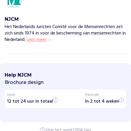
NJCM
Het Nederlands Juristen Comité voor de Mensenrechten zet
zich sinds 1974 in voor de bescherming van mensenrechten in
Nederland.
Lees meer
N
J
C
Help NJCM
M
Brochure design
H
Uren
Periode
o
e
12 tot 24 uur in totaal
In 2 tot 4 weken
w
i
j
h
e
Hoe het werkt?
Klik hier
l