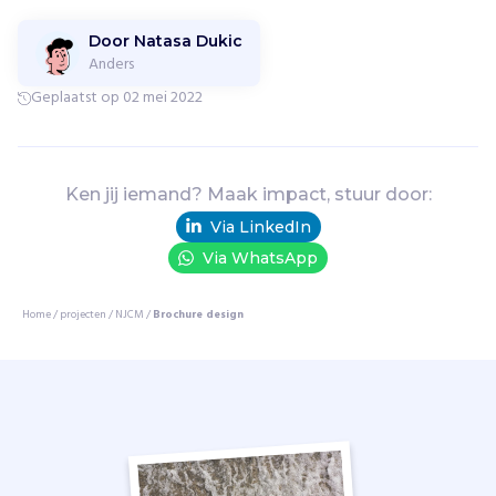
i
t
Door Natasa Dukic
i
Anders
s
Geplaatst op 02 mei 2022
c
h
t
e
Ken jij iemand? Maak impact, stuur door:
b
e
Via LinkedIn
o
Via WhatsApp
o
r
Home
/
projecten
/
NJCM
/
Brochure design
d
e
l
e
n
e
n
j