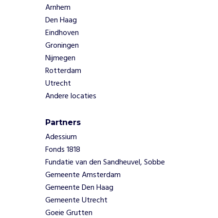
r
Arnhem
s
Den Haag
o
Eindhoven
m
b
Groningen
e
Nijmegen
w
Rotterdam
u
Utrecht
s
Andere locaties
t
z
i
Partners
j
Adessium
n
Fonds 1818
t
e
Fundatie van den Sandheuvel, Sobbe
v
Gemeente Amsterdam
e
Gemeente Den Haag
r
Gemeente Utrecht
g
Goeie Grutten
r