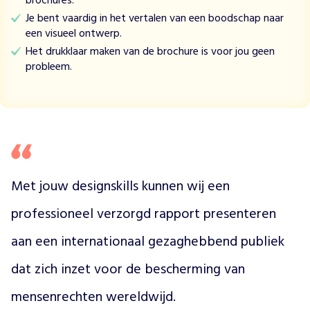
brochures.
o
Je bent vaardig in het vertalen van een boodschap naar
o
een visueel ontwerp.
r
Het drukklaar maken van de brochure is voor jou geen
w
probleem.
e
t
s
v
o
o
r
s
Met jouw designskills kunnen wij een 
t
e
professioneel verzorgd rapport presenteren 
l
l
aan een internationaal gezaghebbend publiek 
e
dat zich inzet voor de bescherming van 
n
k
mensenrechten wereldwijd. 
r