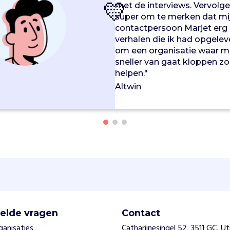
💛
met de interviews. Vervolg
super om te merken dat mi
contactpersoon Marjet erg 
verhalen die ik had opgelev
om een organisatie waar mi
sneller van gaat kloppen z
helpen."
Altwin
elde vragen
Contact
ganisaties
Catharijnesingel 52, 3511 GC, U