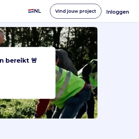
NL
Vind jouw project
Inloggen
n bereikt 🚨