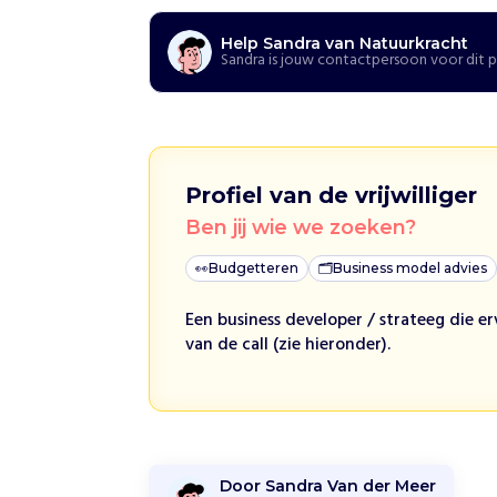
t
Help Sandra van Natuurkracht
Sandra is jouw contactpersoon voor dit 
H
o
e
w
i
j
h
Profiel van de vrijwilliger
e
Ben jij wie we zoeken?
l
p
e
👀
Budgetteren
🗂
Business model advies
n
H
Een business developer / strateeg die 
e
van de call (zie hieronder).
t
h
o
o
g
w
Door Sandra Van der Meer