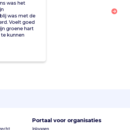
ens was het
jn
blij was met de
erd. Voelt goed
jn groene hart
o te kunnen
Portaal voor organisaties
trecht
Inloggen