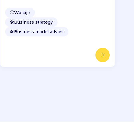
🙂
Welzijn
🛠️
Business strategy
🛠️
Business model advies