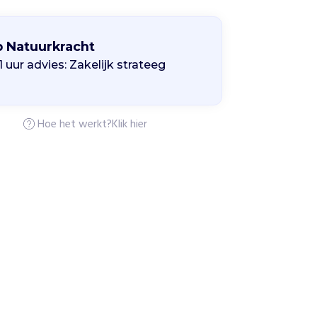
p Natuurkracht
 1 uur advies: Zakelijk strateeg
Hoe het werkt?
Klik hier