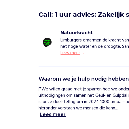
Call: 1 uur advies: Zakelijk
Natuurkracht
Limburgers omarmen de kracht van d
het hoge water en de droogte. Sam
Lees meer
N
Waarom we je hulp nodig hebbe
a
t
["We willen graag met je sparren hoe we onde
u
uitnodigingen om samen het Geul- en Gulpdal in
u
is onze doelstelling om in 2024 1000 ambassa
r
k
hieronder verstaan we mensen die kenn....
r
Lees meer
a
c
h