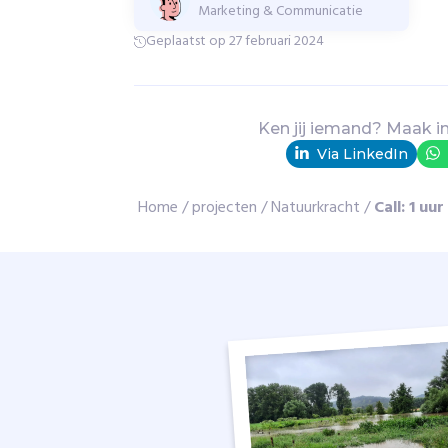
a
Marketing & Communicatie
t
Geplaatst op 27 februari 2024
e
r
i
n
Ken jij iemand? Maak i
h
Via LinkedIn
e
t
Home
/
projecten
/
Natuurkracht
/
Call: 1 uu
G
e
u
l
-
e
n
G
u
l
p