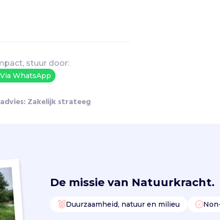
mpact, stuur door:
Via WhatsApp
r advies: Zakelijk strateeg
De missie van
Natuurkracht.
Duurzaamheid, natuur en milieu
Non-