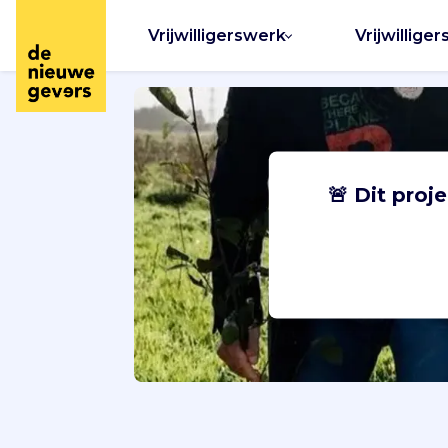
Vrijwilligerswerk
Vrijwilliger
🚨 Dit proj