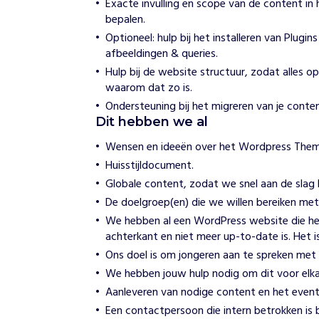
Exacte invulling en scope van de content in
n
bepalen.
n
Optioneel: hulp bij het installeren van Plugi
i
afbeeldingen & queries.
e
S
Hulp bij de website structuur, zodat alles op 
c
waarom dat zo is.
h
Ondersteuning bij het migreren van je conte
a
Dit hebben we al
f
t
Wensen en ideeën over het Wordpress Them
S
t
Huisstijldocument.
i
Globale content, zodat we snel aan de slag 
c
De doelgroep(en) die we willen bereiken me
h
t
We hebben al een WordPress website die hel
i
achterkant en niet meer up-to-date is. Het is
n
Ons doel is om jongeren aan te spreken met
g
We hebben jouw hulp nodig om dit voor elkaa
Aanleveren van nodige content en het event
H
o
Een contactpersoon die intern betrokken is bi
e