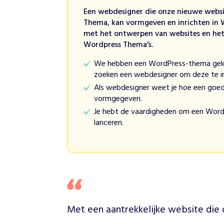
‘
Een webdesigner die onze nieuwe websi
h
Thema, kan vormgeven en inrichten in 
e
met het ontwerpen van websites en he
t
Wordpress Thema's.
m
e
We hebben een WordPress-thema gek
i
zoeken een webdesigner om deze te 
s
Als webdesigner weet je hoe een goe
j
vormgegeven.
e
Je hebt de vaardigheden om een Word
m
lanceren.
e
t
h
e
t
r
o
d
Met een aantrekkelijke website die 
e