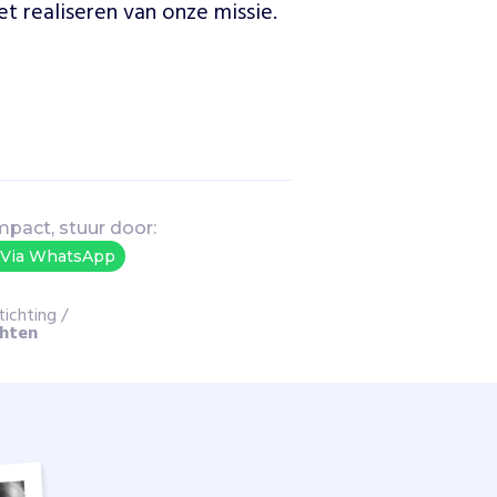
t realiseren van onze missie.
mpact, stuur door:
Via WhatsApp
tichting
/
chten