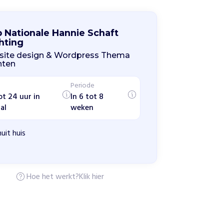
p Nationale Hannie Schaft
hting
ite design & Wordpress Thema
chten
Periode
ot 24 uur in
In 6 tot 8
al
weken
uit huis
Hoe het werkt?
Klik hier