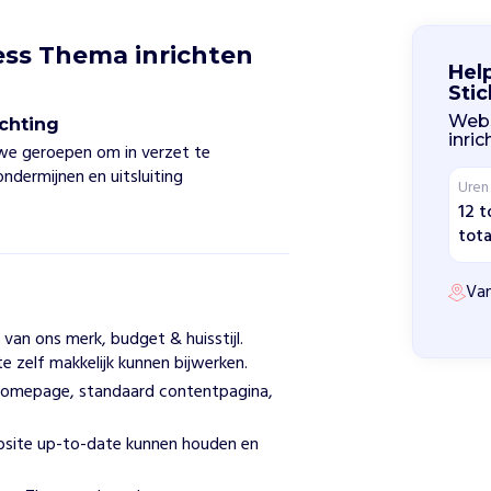
ss Thema inrichten
Hel
Stic
Webs
ichting
inri
 we geroepen om in verzet te
ndermijnen en uitsluiting
Uren
12 t
tota
Van
van ons merk, budget & huisstijl.
 zelf makkelijk kunnen bijwerken.
 homepage, standaard contentpagina,
ebsite up-to-date kunnen houden en