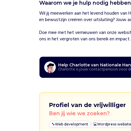
Waarom we je hulp nodig hebbe
w
i
Wil jij meewerken aan het levend houden van 
j
en bewustzijn creëren over uitsluiting? Jouw act
h
e
l
Doe mee met het vernieuwen van onze website 
p
ons in het vergroten van ons bereik en impact.
e
n
H
a
n
Help Charlotte van Nationale Han
Charlotte is jouw contactpersoon voor di
n
i
e
S
c
h
Profiel van de vrijwilliger
a
Ben jij wie we zoeken?
f
t
🔧
Web development
💻
Wordpress websit
–