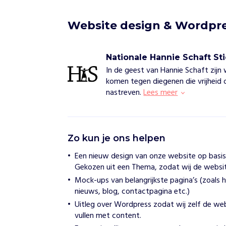
Website design & Wordpre
Nationale Hannie Schaft St
In de geest van Hannie Schaft zijn
komen tegen diegenen die vrijheid o
nastreven.
Lees meer
N
Zo kun je ons helpen
a
t
Een nieuw design van onze website op basis 
i
Gekozen uit een Thema, zodat wij de website
o
n
Mock-ups van belangrijkste pagina’s (zoals
a
nieuws, blog, contactpagina etc.)
l
Uitleg over Wordpress zodat wij zelf de w
e
vullen met content.
H
a