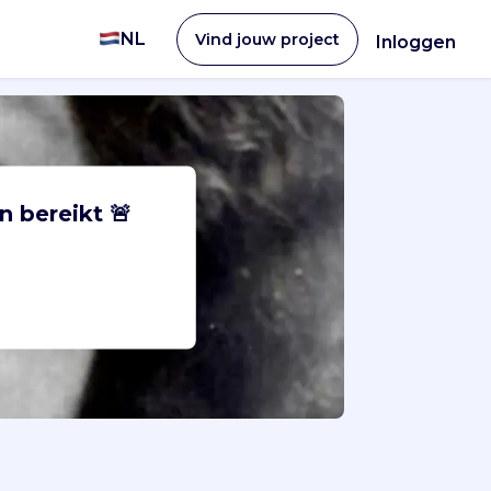
NL
Vind jouw project
Inloggen
n bereikt 🚨