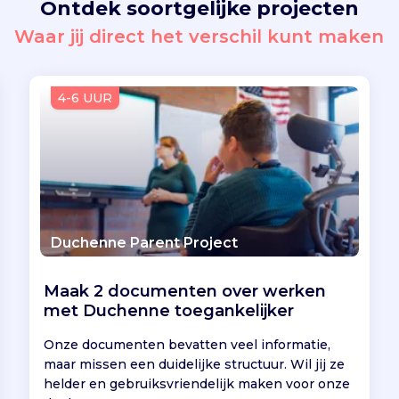
Ontdek soortgelijke projecten
Waar jij direct het verschil kunt maken
4-6 UUR
Duchenne Parent Project
Maak 2 documenten over werken
met Duchenne toegankelijker
Onze documenten bevatten veel informatie,
maar missen een duidelijke structuur. Wil jij ze
helder en gebruiksvriendelijk maken voor onze