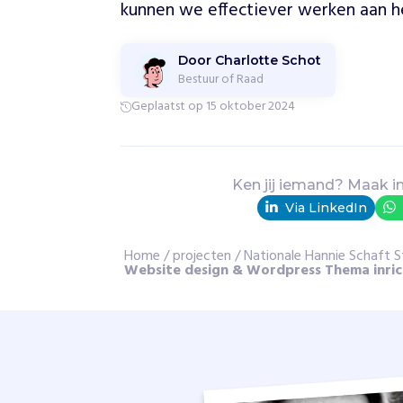
h
kunnen we effectiever werken aan he
a
a
Door Charlotte Schot
r
Bestuur of Raad
’
–
Geplaatst op 15 oktober 2024
k
w
a
m
Ken jij iemand? Maak i
i
Via LinkedIn
n
v
Home
/
projecten
/
Nationale Hannie Schaft S
e
Website design & Wordpress Thema inri
r
z
e
t
t
e
g