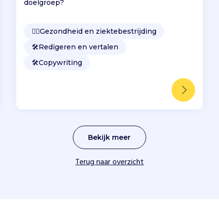
doelgroep?
👩‍⚕️
Gezondheid en ziektebestrijding
🛠️
Redigeren en vertalen
🛠️
Copywriting
Bekijk meer
Terug naar overzicht