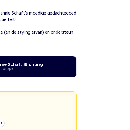
n
Hannie Schaft's moedige gedachtegoed 
ie telt! 

(en de styling ervan) en ondersteun 
nie Schaft Stichting
t project
es