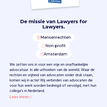
.
Z
e
m
o
De missie van
Lawyers for
n
Lawyers.
i
t
Mensenrechten
o
Non-profit
r
e
Amsterdam
n
r
We zetten ons in voor een vrije en onafhankelijke
e
advocatuur. In alle uithoeken van de wereld. Waar de
c
rechten en vrijheid van advocaten onder druk staan,
h
komen wij in actie! Wij verbinden van advocaten die
t
voor hun werk worden bedreigd of vervolgd, met hun
s
collega's in Nederland.
z
Lees meer
a
k