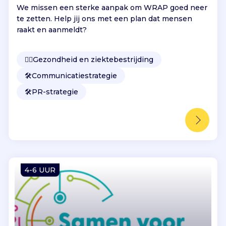
We missen een sterke aanpak om WRAP goed neer
te zetten. Help jij ons met een plan dat mensen
raakt en aanmeldt?
👩‍⚕️
Gezondheid en ziektebestrijding
🛠️
Communicatiestrategie
🛠️
PR-strategie
4-6 UUR