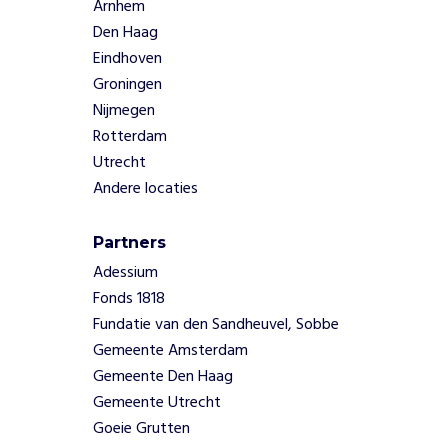
d
Arnhem
v
Den Haag
o
Eindhoven
c
Groningen
a
Nijmegen
t
Rotterdam
e
n
Utrecht
.
Andere locaties
W
Partners
a
a
Adessium
r
Fonds 1818
o
m
Fundatie van den Sandheuvel, Sobbe
Intimidatie:
Gemeente Amsterdam
Advocaten
Gemeente Den Haag
worden
Gemeente Utrecht
bedreigd
Goeie Grutten
vanwege hun