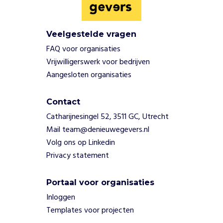
n
a
n
Veelgestelde vragen
c
FAQ voor organisaties
i
Vrijwilligerswerk voor bedrijven
ë
Aangesloten organisaties
l
e
s
Contact
t
Catharijnesingel 52, 3511 GC, Utrecht
e
Mail team@denieuwegevers.nl
u
n
Volg ons op Linkedin
e
Privacy statement
n
f
Portaal voor organisaties
a
c
Inloggen
i
Templates voor projecten
l