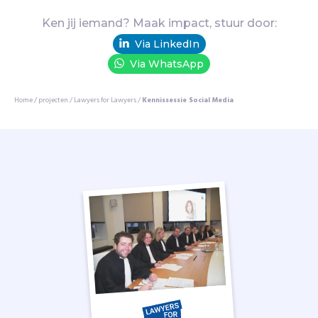
w
o
Ken jij iemand? Maak impact, stuur door:
r
Via LinkedIn
d
Via WhatsApp
e
n
v
Home
/
projecten
/
Lawyers for Lawyers
/
Kennissessie Social Media
a
n
w
e
g
e
h
u
n
w
e
r
k