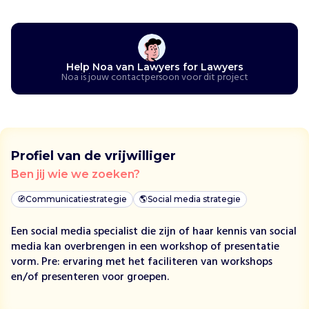
r
s
f
o
r
Help Noa van Lawyers for Lawyers
L
Noa is jouw contactpersoon voor dit project
a
w
y
e
r
Profiel van de vrijwilliger
s
Ben jij wie we zoeken?
b
e
🧭
Communicatiestrategie
🌎
Social media strategie
s
c
Een social media specialist die zijn of haar kennis van social
h
media kan overbrengen in een workshop of presentatie
e
vorm. Pre: ervaring met het faciliteren van workshops
r
en/of presenteren voor groepen.
m
t