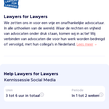
Lawyers for Lawyers
We zetten ons in voor een vrije en onafhankelijke advocatuur.
In alle uithoeken van de wereld. Waar de rechten en vrijheid
van advocaten onder druk staan, komen wij in actie! Wij
verbinden van advocaten die voor hun werk worden bedreigd
of vervolgd, met hun collega's in Nederland.
Lees meer
L
a
w
Help Lawyers for Lawyers
y
e
Kennissessie Social Media
r
s
Uren
Periode
f
3 tot 6 uur in totaal
o
In 1 tot 2 weken
r
L
a