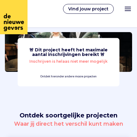
Vind jouw project
🚨 Dit project heeft het maximale
Nederlands
aantal inschrijvingen bereikt 🚨
Inschrijven is helaas niet meer mogelijk
Vrijwilligerswerk
Ontdek hieronder andere mooie projecten
Vrijwilligers vinden
Over ons
Ontdek soortgelijke projecten
Inloggen
Waar jij direct het verschil kunt maken