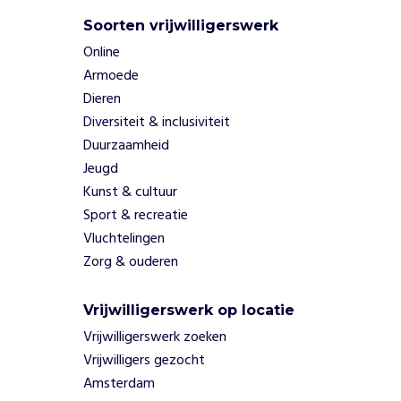
i
Soorten vrijwilligerswerk
t
e
Online
i
Armoede
t
Dieren
e
Diversiteit & inclusiviteit
n
Duurzaamheid
a
Jeugd
a
n
Kunst & cultuur
b
Sport & recreatie
e
Vluchtelingen
d
Zorg & ouderen
r
e
i
Vrijwilligerswerk op locatie
g
Vrijwilligerswerk zoeken
d
Vrijwilligers gezocht
e
Amsterdam
a