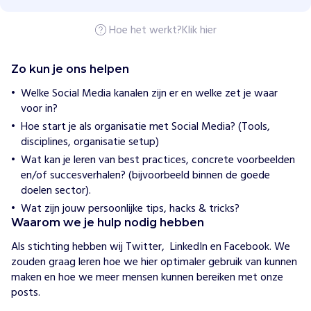
w
y
Hoe het werkt?
Klik hier
e
r
s
Zo kun je ons helpen
H
Welke Social Media kanalen zijn er en welke zet je waar
o
voor in?
e
w
Hoe start je als organisatie met Social Media? (Tools,
i
disciplines, organisatie setup)
j
Wat kan je leren van best practices, concrete voorbeelden
h
e
en/of succesverhalen? (bijvoorbeeld binnen de goede
l
doelen sector).
p
Wat zijn jouw persoonlijke tips, hacks & tricks?
e
n
Waarom we je hulp nodig hebben
L
Als stichting hebben wij Twitter,  LinkedIn en Facebook. We 
a
zouden graag leren hoe we hier optimaler gebruik van kunnen 
w
maken en hoe we meer mensen kunnen bereiken met onze 
y
posts. 
e