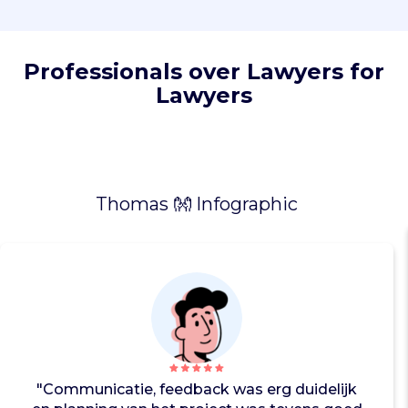
e
n
,
Professionals over Lawyers for
v
Lawyers
o
e
r
e
n
f
Thomas 👐 Infographic
a
c
t
-
f
i
n
d
i
"Communicatie, feedback was erg duidelijk
n