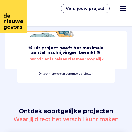
Vind jouw project
🚨 Dit project heeft het maximale
Nederlands
aantal inschrijvingen bereikt 🚨
Inschrijven is helaas niet meer mogelijk
Vrijwilligerswerk
Ontdek hieronder andere mooie projecten
Vrijwilligers vinden
Over ons
Ontdek soortgelijke projecten
Inloggen
Waar jij direct het verschil kunt maken