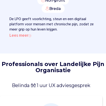
Non-profit
o
e
Breda
n
z
De LPO geeft voorlichting, steun en een digitaal
e
platform voor mensen met chronische pijn, zodat ze
l
meer grip op hun leven krijgen.
f
Lees meer
m
a
n
a
g
Professionals over Landelijke Pijn
e
Organisatie
m
e
n
Belinda 👐 1 uur UX adviesgesprek
t
t
o
o