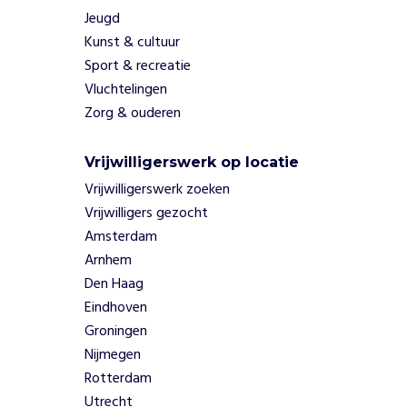
l
Jeugd
l
Kunst & cultuur
i
g
Sport & recreatie
e
Vluchtelingen
r
Zorg & ouderen
s
o
n
Vrijwilligerswerk op locatie
d
Vrijwilligerswerk zoeken
e
Vrijwilligers gezocht
r
Amsterdam
s
Arnhem
t
e
Den Haag
u
Eindhoven
n
Groningen
e
Nijmegen
n
Rotterdam
v
Utrecht
i