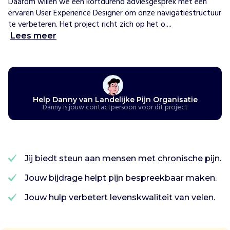
Daarom willen we een kortdurend adviesgesprek met een 
D
ervaren User Experience Designer om onze navigatiestructuur 
e
te verbeteren. Het project richt zich op het o....
L
Lees meer
a
n
d
e
l
Help Danny van Landelijke Pijn Organisatie
i
Danny is jouw contactpersoon voor dit project
j
k
e
P
i
Jij biedt steun aan mensen met chronische pijn.
j
Jouw bijdrage helpt pijn bespreekbaar maken.
n
O
Jouw hulp verbetert levenskwaliteit van velen.
r
g
a