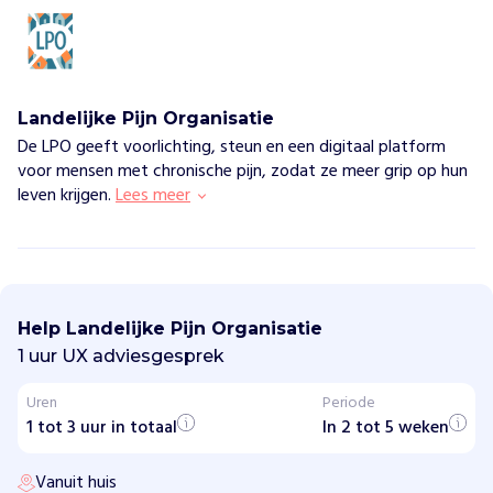
Landelijke Pijn Organisatie
De LPO geeft voorlichting, steun en een digitaal platform
voor mensen met chronische pijn, zodat ze meer grip op hun
leven krijgen.
Lees meer
L
a
n
Help Landelijke Pijn Organisatie
d
e
1 uur UX adviesgesprek
l
i
Uren
Periode
j
1 tot 3 uur in totaal
k
In 2 tot 5 weken
e
P
Vanuit huis
i