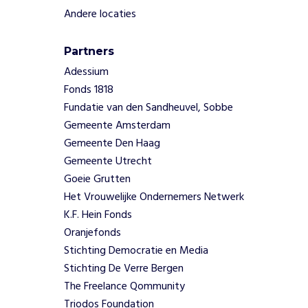
a
Andere locaties
s
o
Partners
c
Adessium
i
a
Fonds 1818
l
Fundatie van den Sandheuvel, Sobbe
m
Gemeente Amsterdam
e
Gemeente Den Haag
d
Gemeente Utrecht
i
a
Goeie Grutten
e
Het Vrouwelijke Ondernemers Netwerk
n
K.F. Hein Fonds
c
Oranjefonds
o
Stichting Democratie en Media
m
Stichting De Verre Bergen
m
u
The Freelance Qommunity
n
Triodos Foundation