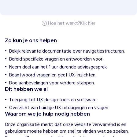
j
n
O
r
g
Hoe het werkt?
Klik hier
a
n
i
Zo kun je ons helpen
s
a
Bekijk relevante documentatie over navigatiestructuren.
t
Bereid specifieke vragen en antwoorden voor.
i
e
Neem deel aan het 1 uur durende adviesgesprek.
Beantwoord vragen en geef UX-inzichten.
H
Doe aanbevelingen voor verdere stappen.
o
Dit hebben we al
e
w
Toegang tot UX design tools en software
i
j
Overzicht van huidige UX uitdagingen en vragen
h
Waarom we je hulp nodig hebben
e
l
Onze organisatie merkt dat onze website verwarrend is en 
p
gebruikers moeite hebben om snel te vinden wat ze zoeken. 
e
n