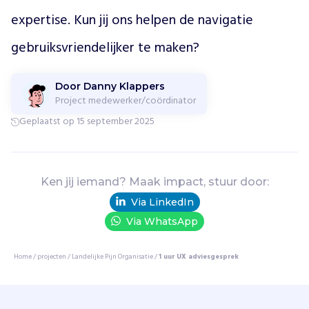
d
expertise. Kun jij ons helpen de navigatie 
i
g
gebruiksvriendelijker te maken?
i
t
a
Door Danny Klappers
l
Project medewerker/coördinator
e
Geplaatst op 15 september 2025
p
l
a
t
Ken jij iemand? Maak impact, stuur door:
f
o
Via LinkedIn
r
Via WhatsApp
m
P
Home
/
projecten
/
Landelijke Pijn Organisatie
/
1 uur UX adviesgesprek
i
j
n