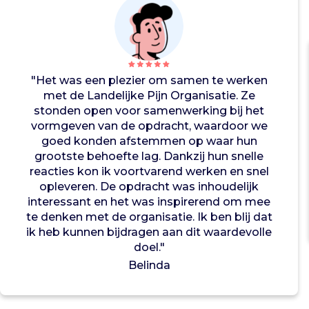
l
s
.
Z
e
p
"Het was een plezier om samen te werken
u
met de Landelijke Pijn Organisatie. Ze
b
stonden open voor samenwerking bij het
l
vormgeven van de opdracht, waardoor we
i
goed konden afstemmen op waar hun
c
grootste behoefte lag. Dankzij hun snelle
e
reacties kon ik voortvarend werken en snel
r
opleveren. De opdracht was inhoudelijk
e
interessant en het was inspirerend om mee
n
te denken met de organisatie. Ik ben blij dat
d
ik heb kunnen bijdragen aan dit waardevolle
e
doel."
P
Belinda
i
j
n