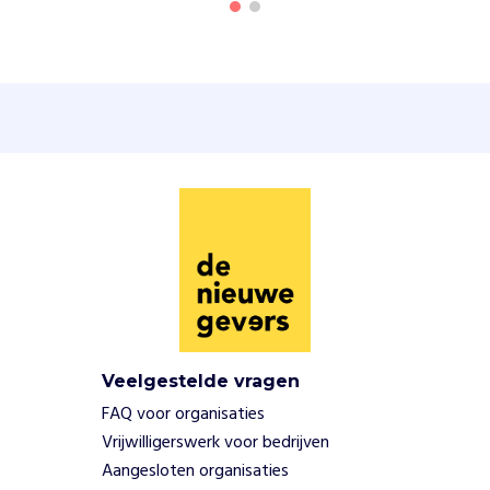
c
a
s
t
,
e
e
n
p
o
d
c
a
s
t
o
Veelgestelde vragen
v
FAQ voor organisaties
e
Vrijwilligerswerk voor bedrijven
r
Aangesloten organisaties
c