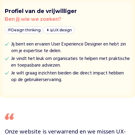
n
Profiel van de vrijwilliger
i
s
Ben jij wie we zoeken?
a
💭
t
Design thinking
👩‍💻
UX design
i
Jij bent een ervaren User Experience Designer en hebt zin
e
om je expertise te delen.
o
n
Je vindt het leuk om organisaties te helpen met praktische
t
en toepasbare adviezen.
w
Je wilt graag inzichten bieden die direct impact hebben
i
op de gebruikerservaring.
k
k
e
l
t
h
e
Onze website is verwarrend en we missen UX-
t