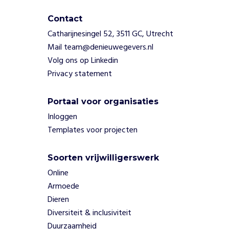
h
r
Contact
o
Catharijnesingel 52, 3511 GC, Utrecht
n
Mail team@denieuwegevers.nl
i
Volg ons op Linkedin
s
c
Privacy statement
h
e
Portaal voor organisaties
p
Inloggen
i
j
Templates voor projecten
n
.
Soorten vrijwilligerswerk
V
Online
r
i
Armoede
j
Dieren
w
Diversiteit & inclusiviteit
i
Duurzaamheid