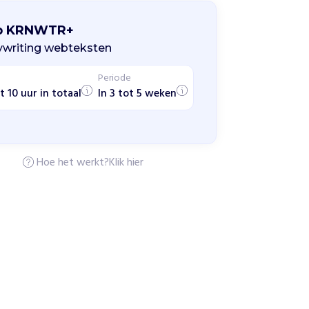
p KRNWTR+
writing webteksten
Periode
t 10 uur in totaal
In 3 tot 5 weken
Hoe het werkt?
Klik hier