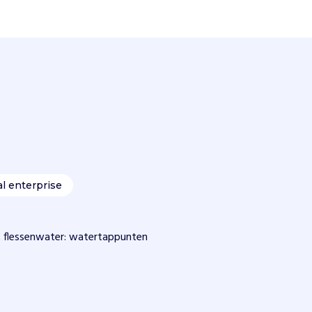
al enterprise
t flessenwater: watertappunten