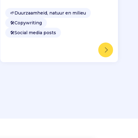
🌱
Duurzaamheid, natuur en milieu
🛠️
Copywriting
🛠️
Social media posts