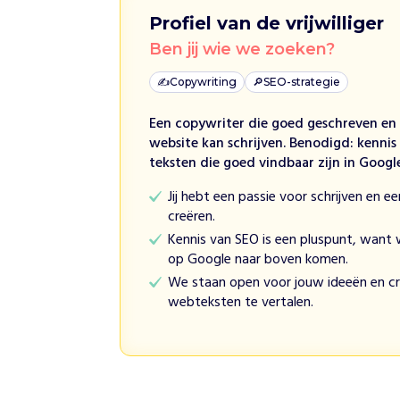
a
Profiel van de vrijwilliger
a
Ben jij wie we zoeken?
t
s
✍️
Copywriting
🔎
SEO-strategie
t
d
Een copywriter die goed geschreven en
u
website kan schrijven. Benodigd: kennis
u
teksten die goed vindbaar zijn in Googl
r
z
Jij hebt een passie voor schrijven en 
a
creëren.
m
Kennis van SEO is een pluspunt, want 
e
op Google naar boven komen.
w
We staan open voor jouw ideeën en cr
a
webteksten te vertalen.
t
e
r
t
a