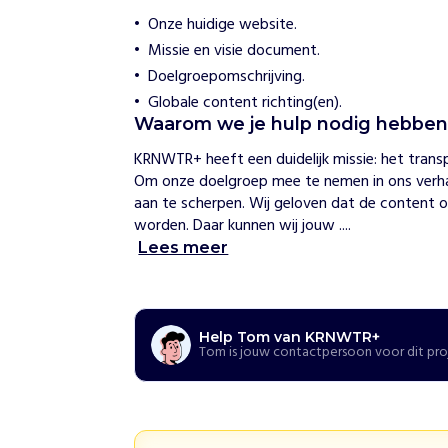
+
Onze huidige website.
Missie en visie document.
H
Doelgroepomschrijving.
o
e
Globale content richting(en).
w
Waarom we je hulp nodig hebbe
i
j
KRNWTR+ heeft een duidelijk missie: het transp
h
e
Om onze doelgroep mee te nemen in ons verhaa
l
aan te scherpen. Wij geloven dat de content o
p
worden. Daar kunnen wij jouw ....
e
n
Lees meer
K
R
N
W
Help Tom van KRNWTR+
Tom is jouw contactpersoon voor dit pro
T
R
+
p
l