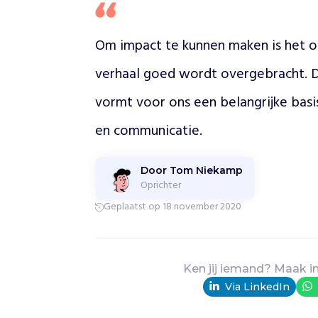
p
p
u
Om impact te kunnen maken is het on
n
verhaal goed wordt overgebracht. D
t
e
vormt voor ons een belangrijke basi
n
o
en communicatie. 
p
k
a
Door Tom Niekamp
n
Oprichter
t
Geplaatst op 18 november 2020
o
r
e
n
Ken jij iemand? Maak i
e
Via LinkedIn
n
i