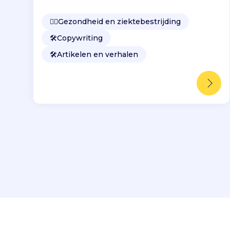
👩‍⚕️
Gezondheid en ziektebestrijding
🛠️
Copywriting
🛠️
Artikelen en verhalen