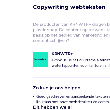
Copywriting webteksten
De producten van KRNWTR+ dragen bij
plastic soep. De content op de website
basis op het gebied van marketing en c
content schrijven?
KRNWTR+
KRNWTR+ is het duurzame alternati
watertappunten voor kantoren en 
K
Zo kun je ons helpen
R
N
Goed geschreven en aansprekende teksten v
W
lijn staan met onze merkidentiteit en commu
T
Dit hebben we al
R