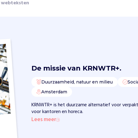
 webteksten
De missie van
KRNWTR+.
Duurzaamheid, natuur en milieu
Soci
Amsterdam
KRNWTR+ is het duurzame alternatief voor verpak
voor kantoren en horeca.
Lees meer