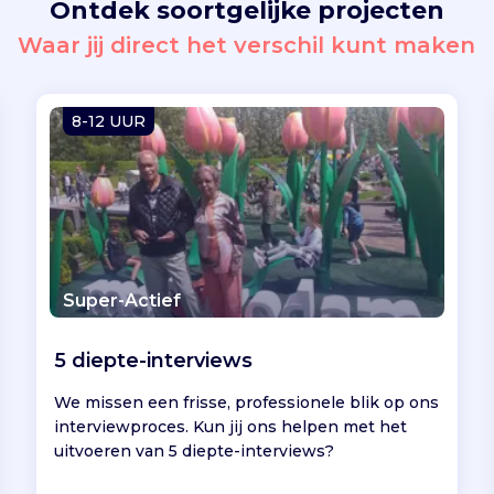
Ontdek soortgelijke projecten
Waar jij direct het verschil kunt maken
8-12 UUR
Super-Actief
5 diepte-interviews
We missen een frisse, professionele blik op ons
interviewproces. Kun jij ons helpen met het
uitvoeren van 5 diepte-interviews?