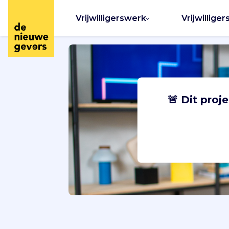
Vrijwilligerswerk
Vrijwilliger
🚨 Dit proj