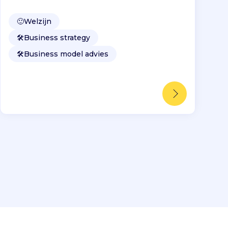
🙂
Welzijn
🛠️
Business strategy
🛠️
Business model advies