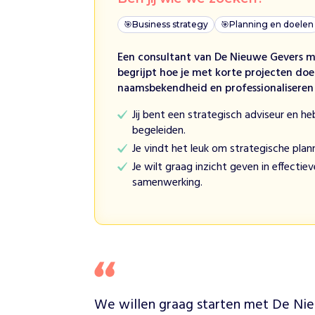
e
n
🎯
Business strategy
🎯
Planning en doelen
s
c
Een consultant van De Nieuwe Gevers me
h
begrijpt hoe je met korte projecten do
a
naamsbekendheid en professionaliseren
p
Jij bent een strategisch adviseur en he
H
begeleiden.
o
Je vindt het leuk om strategische plan
e
w
Je wilt graag inzicht geven in effectie
i
samenwerking.
j
h
e
l
p
e
n
D
e
We willen graag starten met De Nie
K