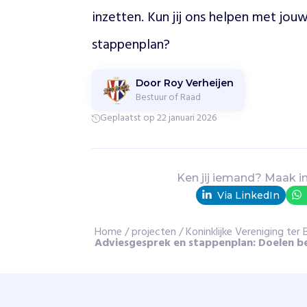
V
inzetten. Kun jij ons helpen met jouw
B
K
stappenplan?
b
e
v
Door Roy Verheijen
o
Bestuur of Raad
r
Geplaatst op 22 januari 2026
d
e
r
t
Ken jij iemand? Maak i
h
Via LinkedIn
e
t
Home
d
/
projecten
/
Koninklijke Vereniging te
Adviesgesprek en stappenplan: Doelen b
e
b
a
t