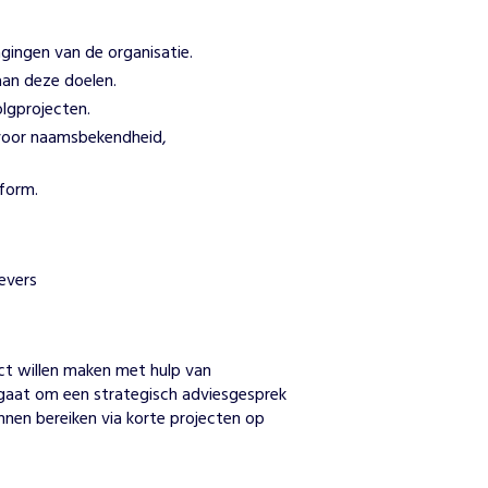
gingen van de organisatie.
aan deze doelen.
lgprojecten.
 voor naamsbekendheid,
tform.
evers
n
t willen maken met hulp van 
t gaat om een strategisch adviesgesprek 
nnen bereiken via korte projecten op 