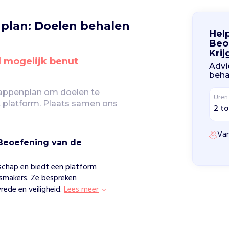
plan: Doelen behalen 
Help
Beo
Kri
d mogelijk benut
Advi
beha
tappenplan om doelen te 
Uren
 platform. Plaats samen ons 
2 to
Van
 Beoefening van de
schap en biedt een platform
idsmakers. Ze bespreken
rede en veiligheid.
Lees meer