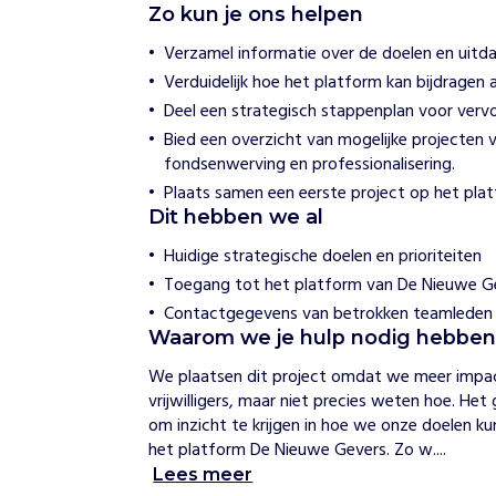
Zo kun je ons helpen
o
n
Verzamel informatie over de doelen en uitda
i
Verduidelijk hoe het platform kan bijdragen 
n
k
Deel een strategisch stappenplan voor vervo
l
Bied een overzicht van mogelijke projecten
i
fondsenwerving en professionalisering.
j
k
Plaats samen een eerste project op het pla
e
Dit hebben we al
V
e
Huidige strategische doelen en prioriteiten
r
Toegang tot het platform van De Nieuwe G
e
Contactgegevens van betrokken teamleden
n
i
Waarom we je hulp nodig hebbe
g
We plaatsen dit project omdat we meer impac
i
n
vrijwilligers, maar niet precies weten hoe. He
g
om inzicht te krijgen in hoe we onze doelen ku
t
het platform De Nieuwe Gevers. Zo w....
e
Lees meer
r