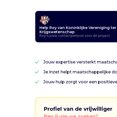
B
e
o
e
f
e
Help Roy van Koninklijke Vereniging te
n
Krijgswetenschap
Roy is jouw contactpersoon voor dit project
i
n
g
v
a
n
Jouw expertise versterkt maatscha
d
e
Je inzet helpt maatschappelijke do
K
r
Jouw hulp zorgt voor een positiev
i
j
g
s
w
Profiel van de vrijwilliger
e
t
Ben jij wie we zoeken?