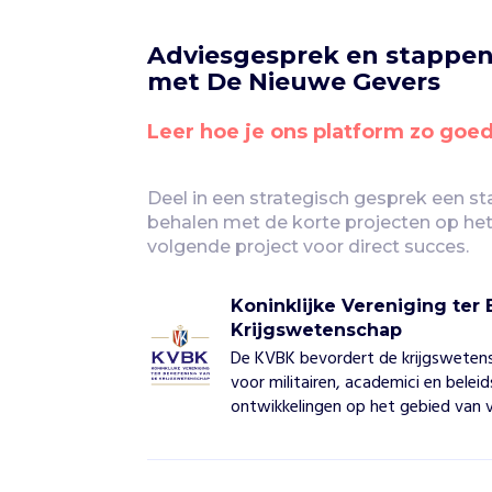
Adviesgesprek en stappen
met De Nieuwe Gevers
Leer hoe je ons platform zo goe
Deel in een strategisch gesprek een s
behalen met de korte projecten op het
volgende project voor direct succes.
Koninklijke Vereniging ter
Krijgswetenschap
De KVBK bevordert de krijgsweten
voor militairen, academici en bele
ontwikkelingen op het gebied van v
K