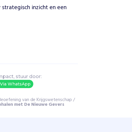
 strategisch inzicht en een 
mpact, stuur door:
Via WhatsApp
r Beoefening van de Krijgswetenschap
/
ehalen met De Nieuwe Gevers