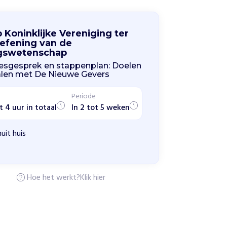
 Koninklijke Vereniging ter
efening van de
jgswetenschap
esgesprek en stappenplan: Doelen
len met De Nieuwe Gevers
Periode
t 4 uur in totaal
In 2 tot 5 weken
uit huis
Hoe het werkt?
Klik hier