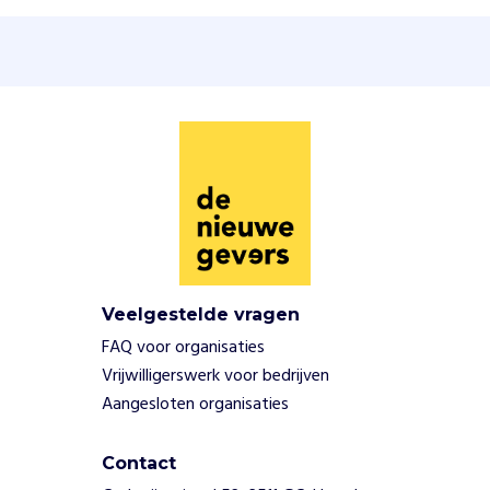
h
u
m
a
n
i
t
a
i
r
e
c
r
i
Veelgestelde vragen
s
FAQ voor organisaties
i
Vrijwilligerswerk voor bedrijven
s
Aangesloten organisaties
,
d
o
Contact
o