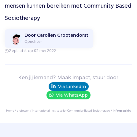
m
mensen kunnen bereiken met Community Based 
b
i
Sociotherapy
j
t
Door Carolien Grootendorst
e
Oprichter
d
r
Geplaatst op 02 mei 2022
a
g
e
n
Ken jij iemand? Maak impact, stuur door:
a
Via LinkedIn
a
Via WhatsApp
n
h
e
Home
/
projecten
/
International Institute for Community Based Sociotherapy
/
Infographic
t
s
o