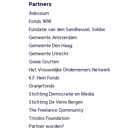
Partners
r
a
Adessium
p
Fonds 1818
y
Fundatie van den Sandheuvel, Sobbe
.
Gemeente Amsterdam
D
Gemeente Den Haag
i
Gemeente Utrecht
t
i
Goeie Grutten
s
Het Vrouwelijke Ondernemers Netwerk
e
K.F. Hein Fonds
e
Oranjefonds
n
Stichting Democratie en Media
m
e
Stichting De Verre Bergen
t
The Freelance Qommunity
h
Triodos Foundation
o
Partner worden?
d
i