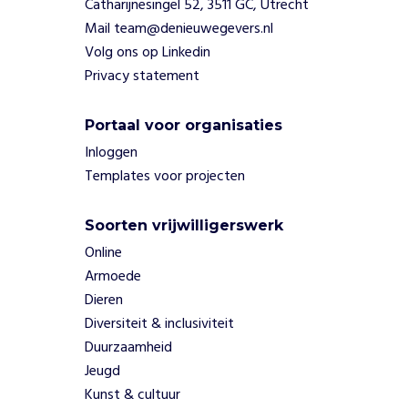
Catharijnesingel 52, 3511 GC, Utrecht
r
Mail team@denieuwegevers.nl
t
Volg ons op Linkedin
o
e
Privacy statement
g
a
Portaal voor organisaties
n
Inloggen
g
t
Templates voor projecten
e
b
Soorten vrijwilligerswerk
i
Online
e
d
Armoede
e
Dieren
n
Diversiteit & inclusiviteit
t
Duurzaamheid
o
Jeugd
t
c
Kunst & cultuur