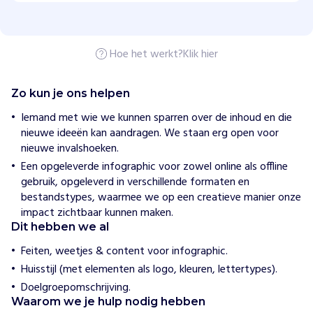
a
l
I
n
Hoe het werkt?
Klik hier
s
t
i
t
Zo kun je ons helpen
u
t
Iemand met wie we kunnen sparren over de inhoud en die
e
nieuwe ideeën kan aandragen. We staan erg open voor
f
nieuwe invalshoeken.
o
r
Een opgeleverde infographic voor zowel online als offline
C
gebruik, opgeleverd in verschillende formaten en
o
bestandstypes, waarmee we op een creatieve manier onze
m
m
impact zichtbaar kunnen maken.
u
Dit hebben we al
n
i
Feiten, weetjes & content voor infographic.
t
Huisstijl (met elementen als logo, kleuren, lettertypes).
y
B
Doelgroepomschrijving.
a
Waarom we je hulp nodig hebben
s