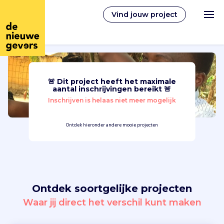
Vind jouw project
🚨 Dit project heeft het maximale
Nederlands
aantal inschrijvingen bereikt 🚨
Inschrijven is helaas niet meer mogelijk
Vrijwilligerswerk
Ontdek hieronder andere mooie projecten
Vrijwilligers vinden
Over ons
Ontdek soortgelijke projecten
Inloggen
Waar jij direct het verschil kunt maken