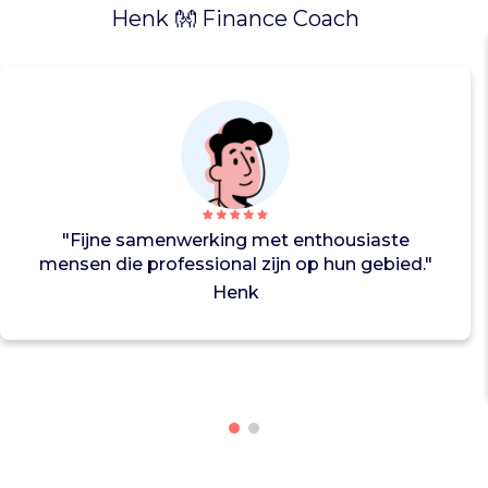
d
Henk 👐 Finance Coach
i
e
v
e
r
s
t
o
o
"Fijne samenwerking met enthousiaste
r
mensen die professional zijn op hun gebied."
d
Henk
z
i
j
n
d
o
o
r