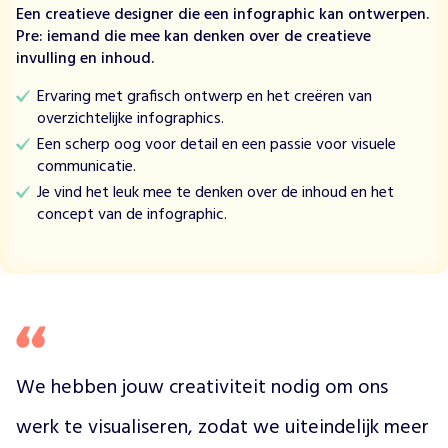
Een creatieve designer die een infographic kan ontwerpen.
n
Pre: iemand die mee kan denken over de creatieve
D
invulling en inhoud.
e
m
Ervaring met grafisch ontwerp en het creëren van
i
overzichtelijke infographics.
s
Een scherp oog voor detail en een passie voor visuele
s
communicatie.
i
Je vind het leuk mee te denken over de inhoud en het
e
concept van de infographic.
v
a
n
I
I
C
B
S
We hebben jouw creativiteit nodig om ons 
i
s
werk te visualiseren, zodat we uiteindelijk meer 
o