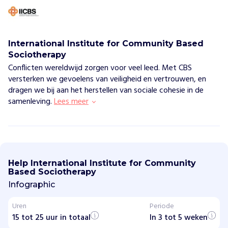
International Institute for Community Based
Sociotherapy
Conflicten wereldwijd zorgen voor veel leed. Met CBS
versterken we gevoelens van veiligheid en vertrouwen, en
dragen we bij aan het herstellen van sociale cohesie in de
samenleving.
Lees meer
I
n
t
Help International Institute for Community
e
Based Sociotherapy
r
n
Infographic
a
t
Uren
Periode
i
15 tot 25 uur in totaal
o
In 3 tot 5 weken
n