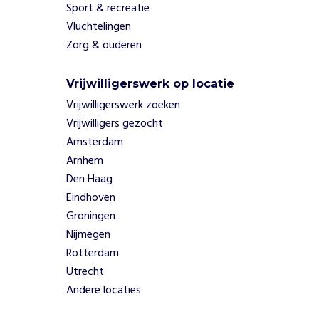
o
Sport & recreatie
m
Vluchtelingen
m
Zorg & ouderen
u
n
i
Vrijwilligerswerk op locatie
t
Vrijwilligerswerk zoeken
y
Vrijwilligers gezocht
b
Amsterdam
a
Arnhem
s
e
Den Haag
d
Eindhoven
S
Groningen
o
Nijmegen
c
Rotterdam
i
o
Utrecht
t
Andere locaties
h
e