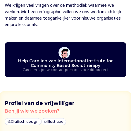
e
We krijgen veel vragen over de methodiek waarmee we 
d
werken. Met een infographic willen we ons werk inzichtelijk 
S
o
maken en daarmee toegankelijker voor nieuwe organisaties 
c
en professionals.
i
o
t
h
e
r
a
p
Help Carolien van International Institute for
Community Based Sociotherapy
y
Carolien is jouw contactpersoon voor dit project
H
o
e
w
i
Profiel van de vrijwilliger
j
h
Ben jij wie we zoeken?
e
l
🎨
Grafisch design
✏️
Illustratie
p
e