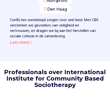
Non-profit
e
n
Den Haag
d
Conflicten wereldwijd zorgen voor veel leed. Met CBS
i
versterken we gevoelens van veiligheid en
e
vertrouwen, en dragen we bij aan het herstellen van
l
sociale cohesie in de samenleving.
e
v
Lees meer
e
n
i
n
g
Professionals over International
e
Institute for Community Based
b
Sociotherapy
i
e
d
e
n