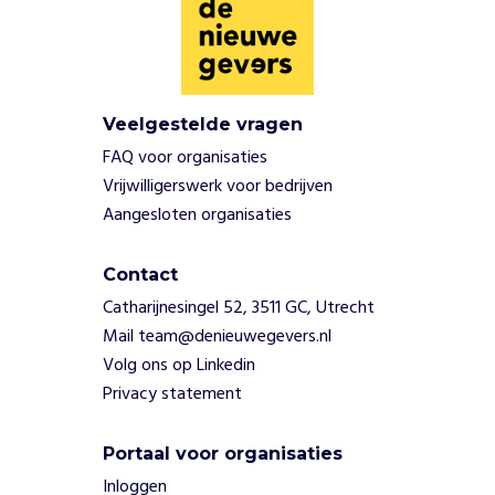
a
t
s
c
h
Veelgestelde vragen
a
FAQ voor organisaties
p
Vrijwilligerswerk voor bedrijven
p
Aangesloten organisaties
i
j
.
Contact
T
Catharijnesingel 52, 3511 GC, Utrecht
e
Mail team@denieuwegevers.nl
g
e
Volg ons op Linkedin
l
Privacy statement
i
j
Portaal voor organisaties
k
e
Inloggen