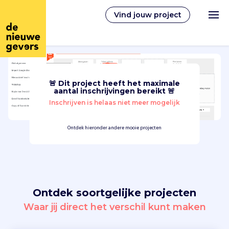
Vind jouw project
🚨 Dit project heeft het maximale
Nederlands
aantal inschrijvingen bereikt 🚨
Inschrijven is helaas niet meer mogelijk
Vrijwilligerswerk
Ontdek hieronder andere mooie projecten
Vrijwilligers vinden
Over ons
Ontdek soortgelijke projecten
Inloggen
Waar jij direct het verschil kunt maken