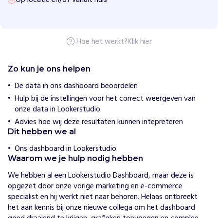
j
h
e
l
p
Hoe het werkt?
Klik hier
e
n
M
Zo kun je ons helpen
e
De data in ons dashboard beoordelen
n
Hulp bij de instellingen voor het correct weergeven van
s
onze data in Lookerstudio
e
Advies hoe wij deze resultaten kunnen intepreteren
n
Dit hebben we al
d
i
Ons dashboard in Lookerstudio
e
Waarom we je hulp nodig hebben
l
We hebben al een Lookerstudio Dashboard, maar deze is 
a
opgezet door onze vorige marketing en e-commerce 
n
specialist en hij werkt niet naar behoren. Helaas ontbreekt 
g
het aan kennis bij onze nieuwe collega om het dashboard 
d