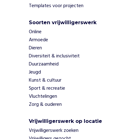
r
Templates voor projecten
t
i
Soorten vrijwilligerswerk
j
d
Online
r
Armoede
u
Dieren
i
Diversiteit & inclusiviteit
m
Duurzaamheid
e
n
Jeugd
w
Kunst & cultuur
i
Sport & recreatie
j
Vluchtelingen
h
Zorg & ouderen
e
t
e
Vrijwilligerswerk op locatie
n
Vrijwilligerswerk zoeken
o
Vrijwilligers gezocht