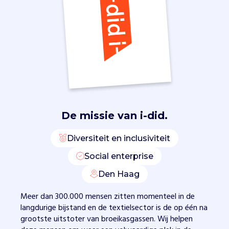
h
i
n
g
e
n
b
e
g
e
De missie van
i-did.
l
e
Diversiteit en inclusiviteit
i
d
Social enterprise
i
Den Haag
n
g
Meer dan 300.000 mensen zitten momenteel in de
s
langdurige bijstand en de textielsector is de op één na
t
grootste uitstoter van broeikasgassen. Wij helpen
o