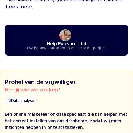
goed draaiend te krijgen, grafieken toevoegen en complee....
u
r
Lees meer
i
g
i
n
d
Help Eva van i-did
e
Eva is jouw contactpersoon voor dit project
b
i
j
s
t
Profiel van de vrijwilliger
a
Ben jij wie we zoeken?
n
d
🧐
Data analyse
z
i
Een online marketeer of data specialist die kan helpen met
t
het correct instellen van ons dashboard, zodat wij meer
t
inzichten hebben in onze statistieken.
e