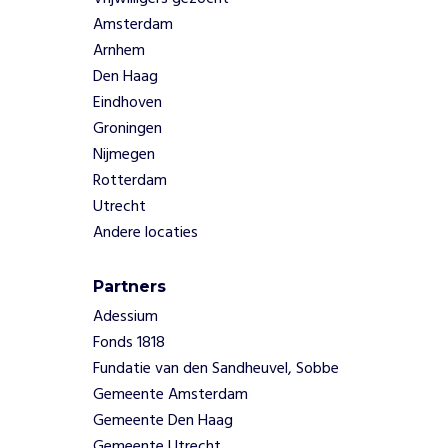
r
Amsterdam
m
e
Arnhem
t
Den Haag
e
Eindhoven
x
Groningen
t
Nijmegen
i
e
Rotterdam
l
Utrecht
p
Andere locaties
r
o
b
Partners
l
Adessium
e
Fonds 1818
e
Fundatie van den Sandheuvel, Sobbe
m
Gemeente Amsterdam
o
Gemeente Den Haag
p
d
Gemeente Utrecht