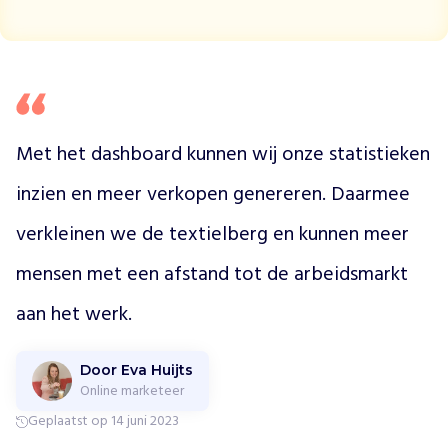
n
h
e
l
p
e
n
Met het dashboard kunnen wij onze statistieken 
w
inzien en meer verkopen genereren. Daarmee 
i
j
verkleinen we de textielberg en kunnen meer 
w
e
mensen met een afstand tot de arbeidsmarkt 
e
r
aan het werk.
a
a
n
Door Eva Huijts
d
Online marketeer
e
Geplaatst op 14 juni 2023
s