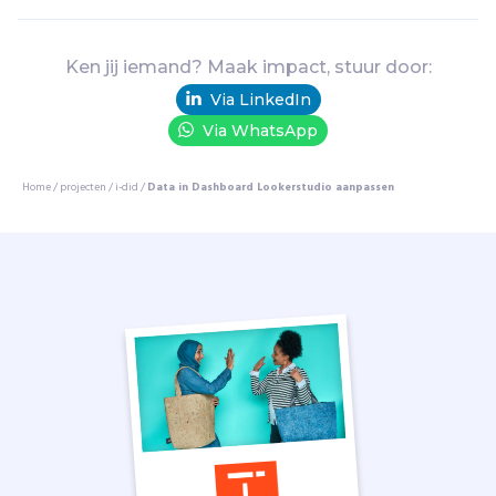
l
a
g
Ken jij iemand? Maak impact, stuur door:
.
Via LinkedIn
D
o
Via WhatsApp
o
r
Home
/
projecten
/
i-did
/
Data in Dashboard Lookerstudio aanpassen
m
i
d
d
e
l
v
a
n
c
o
a
c