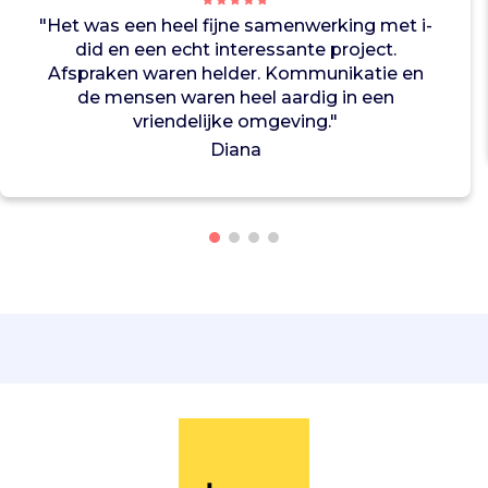
v
"Het was een heel fijne samenwerking met i-
o
did en een echt interessante project.
l
Afspraken waren helder. Kommunikatie en
w
de mensen waren heel aardig in een
a
vriendelijke omgeving."
a
r
Diana
d
i
g
e
p
l
e
k
i
n
d
e
m
a