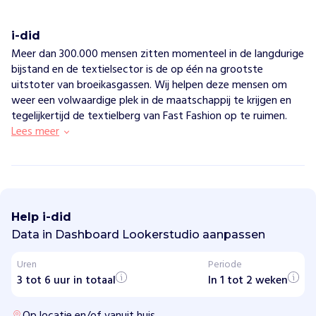
i-did
Meer dan 300.000 mensen zitten momenteel in de langdurige
bijstand en de textielsector is de op één na grootste
uitstoter van broeikasgassen. Wij helpen deze mensen om
weer een volwaardige plek in de maatschappij te krijgen en
tegelijkertijd de textielberg van Fast Fashion op te ruimen.
Lees meer
i
-
d
Help i-did
i
d
Data in Dashboard Lookerstudio aanpassen
Uren
Periode
H
o
3 tot 6 uur in totaal
In 1 tot 2 weken
e
w
i
Op locatie en/of vanuit huis