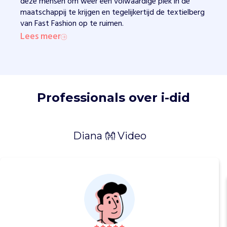
deze mensen om weer een volwaardige plek in de
m
maatschappij te krijgen en tegelijkertijd de textielberg
e
van Fast Fashion op te ruimen.
n
Lees meer
w
i
j
z
e
k
Professionals over i-did
l
a
a
Diana 👐 Video
r
v
o
o
r
e
e
n