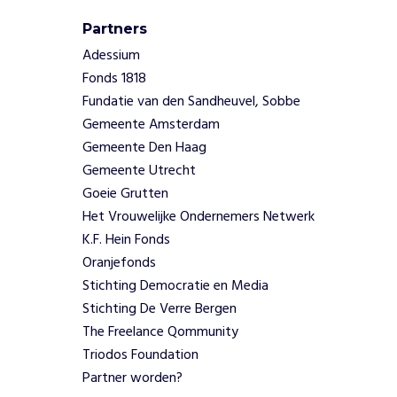
r
e
Partners
ë
Adessium
r
Fonds 1818
e
Fundatie van den Sandheuvel, Sobbe
n
a
Gemeente Amsterdam
l
Gemeente Den Haag
u
Gemeente Utrecht
m
Goeie Grutten
n
Het Vrouwelijke Ondernemers Netwerk
i
K.F. Hein Fonds
i
m
Oranjefonds
p
Stichting Democratie en Media
a
Stichting De Verre Bergen
c
The Freelance Qommunity
t
Triodos Foundation
m
e
Partner worden?