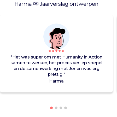
Harma 👐 Jaarverslag ontwerpen
i
m
u
l
e
r
e
n
j
o
"Het was super om met Humanity in Action
n
samen te werken, het proces verliep soepel
g
en de samenwerking met Jorien was erg
e
prettig!"
r
Harma
e
n
o
m
a
c