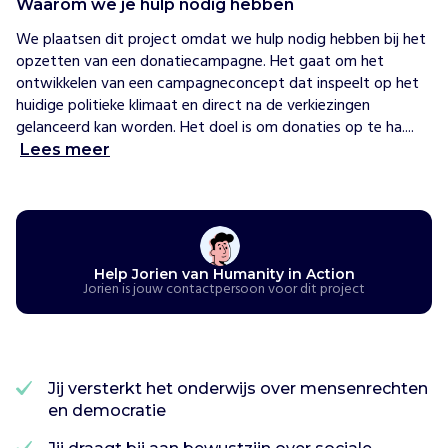
Waarom we je hulp nodig hebben
y
i
We plaatsen dit project omdat we hulp nodig hebben bij het 
n
opzetten van een donatiecampagne. Het gaat om het 
A
ontwikkelen van een campagneconcept dat inspeelt op het 
c
huidige politieke klimaat en direct na de verkiezingen 
t
gelanceerd kan worden. Het doel is om donaties op te ha....
i
Lees meer
o
n
N
e
d
Help Jorien van Humanity in Action
e
Jorien is jouw contactpersoon voor dit project
r
l
a
n
d
Jij versterkt het onderwijs over mensenrechten
o
en democratie
r