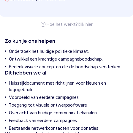
i
o
n
Hoe het werkt?
Klik hier
H
o
e
Zo kun je ons helpen
w
i
Onderzoek het huidige politieke klimaat.
j
Ontwikkel een krachtige campagneboodschap.
h
e
Bedenk visuele concepten die de boodschap versterken.
l
Dit hebben we al
p
e
Huisstijldocument met richtlijnen voor kleuren en
n
logogebruik
H
Voorbeeld van eerdere campagnes
u
m
Toegang tot visuele ontwerpsoftware
a
Overzicht van huidige communicatiekanalen
n
Feedback van eerdere campagnes
i
Bestaande netwerkcontacten voor donaties
t