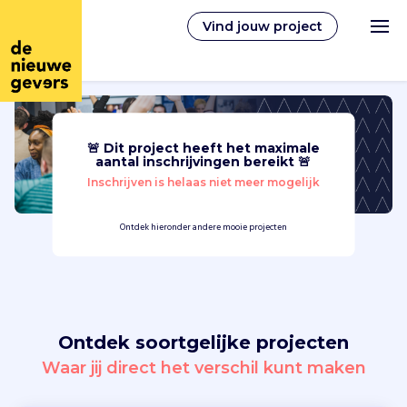
Vind jouw project
🚨 Dit project heeft het maximale
Nederlands
aantal inschrijvingen bereikt 🚨
Inschrijven is helaas niet meer mogelijk
Vrijwilligerswerk
Ontdek hieronder andere mooie projecten
Vrijwilligers vinden
Over ons
Ontdek soortgelijke projecten
Inloggen
Waar jij direct het verschil kunt maken