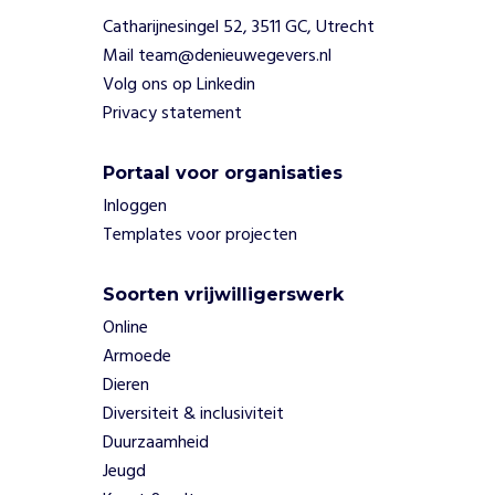
s
e
Catharijnesingel 52, 3511 GC, Utrecht
n
Mail team@denieuwegevers.nl
r
Volg ons op Linkedin
e
Privacy statement
c
h
t
Portaal voor organisaties
e
Inloggen
n
Templates voor projecten
e
n
d
Soorten vrijwilligerswerk
e
Online
m
Armoede
o
Dieren
c
Diversiteit & inclusiviteit
r
a
Duurzaamheid
t
Jeugd
i