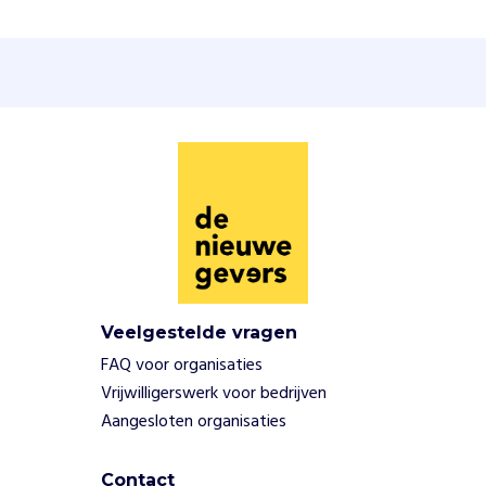
t
i
e
f
o
p
t
e
k
o
m
e
n
v
Veelgestelde vragen
o
FAQ voor organisaties
o
r
Vrijwilligerswerk voor bedrijven
m
Aangesloten organisaties
e
n
Contact