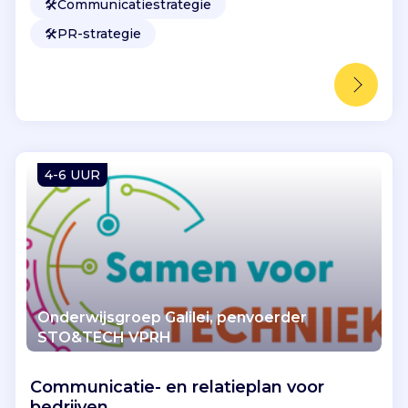
🛠️
Communicatiestrategie
🛠️
PR-strategie
4-6 UUR
Onderwijsgroep Galilei, penvoerder
STO&TECH VPRH
Communicatie- en relatieplan voor
bedrijven