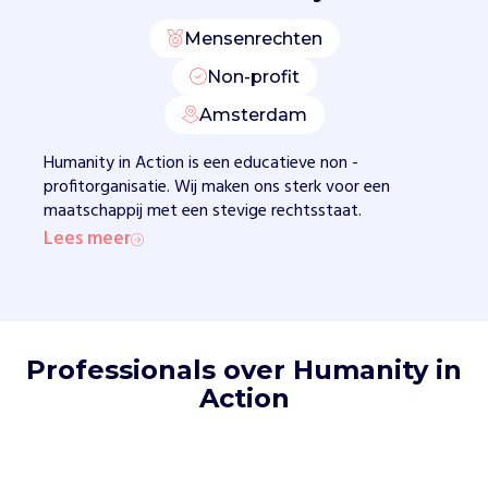
O
Y
Mensenrechten
o
u
Non-profit
t
Amsterdam
h
F
Humanity in Action is een educatieve non -
e
profitorganisatie. Wij maken ons sterk voor een
l
maatschappij met een stevige rechtsstaat.
l
Lees meer
o
w
s
h
i
p
Professionals over Humanity in
.
Action
Z
e
s
t