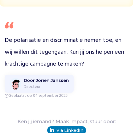
o
g
r
a
m
m
De polarisatie en discriminatie nemen toe, en 
a
wij willen dit tegengaan. Kun jij ons helpen een 
'
s
krachtige campagne te maken?
z
o
a
Door Jorien Janssen
l
Directeur
s
Geplaatst op 04 september 2025
h
e
t
A
Ken jij iemand? Maak impact, stuur door:
m
s
Via LinkedIn