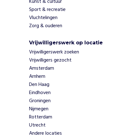
Kunst & cultuur
e
Sport & recreatie
.
Vluchtelingen
V
i
Zorg & ouderen
a
A
Vrijwilligerswerk op locatie
c
Vrijwilligerswerk zoeken
t
i
Vrijwilligers gezocht
o
Amsterdam
n
Arnhem
P
Den Haag
r
Eindhoven
o
Groningen
j
e
Nijmegen
c
Rotterdam
t
Utrecht
s
Andere locaties
c