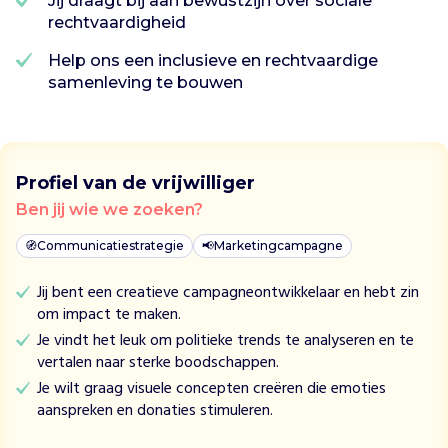
Jij draagt bij aan bewustzijn over sociale
g
rechtvaardigheid
a
n
Help ons een inclusieve en rechtvaardige
i
samenleving te bouwen
s
e
e
r
t
Profiel van de vrijwilliger
e
Ben jij wie we zoeken?
d
u
🧭
Communicatiestrategie
📢
Marketingcampagne
c
a
Jij bent een creatieve campagneontwikkelaar en hebt zin
t
om impact te maken.
i
Je vindt het leuk om politieke trends te analyseren en te
e
vertalen naar sterke boodschappen.
v
Je wilt graag visuele concepten creëren die emoties
e
aanspreken en donaties stimuleren.
p
r