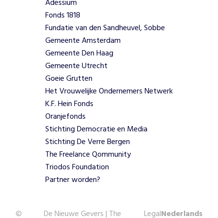
e
Adessium
r
Fonds 1818
a
Fundatie van den Sandheuvel, Sobbe
n
Gemeente Amsterdam
t
Gemeente Den Haag
w
Gemeente Utrecht
o
o
Goeie Grutten
r
Het Vrouwelijke Ondernemers Netwerk
d
K.F. Hein Fonds
e
Oranjefonds
l
Stichting Democratie en Media
i
j
Stichting De Verre Bergen
k
The Freelance Qommunity
h
Triodos Foundation
e
Partner worden?
i
d
-
©
De Nieuwe Gevers | The
Legal
Nederlands
r