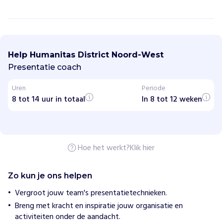
H
u
m
Help Humanitas District Noord-West
a
n
Presentatie coach
i
t
Uren
Periode
a
8 tot 14 uur in totaal
s
In 8 tot 12 weken
D
i
s
t
r
Hoe het werkt?
Klik hier
i
c
t
N
Zo kun je ons helpen
o
o
Vergroot jouw team's presentatietechnieken.
r
Breng met kracht en inspiratie jouw organisatie en
d
activiteiten onder de aandacht.
-