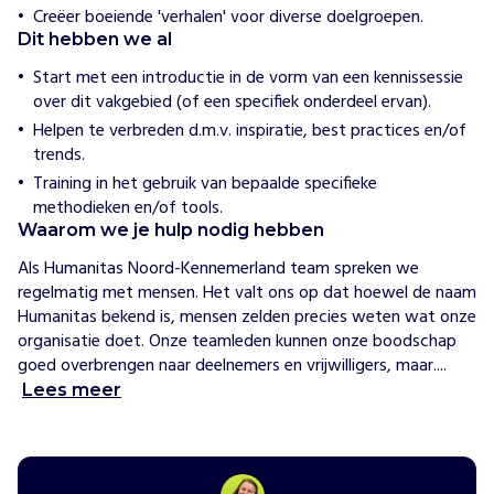
W
Creëer boeiende 'verhalen' voor diverse doelgroepen.
e
Dit hebben we al
s
t
Start met een introductie in de vorm van een kennissessie
over dit vakgebied (of een specifiek onderdeel ervan).
H
Helpen te verbreden d.m.v. inspiratie, best practices en/of
o
trends.
e
w
Training in het gebruik van bepaalde specifieke
i
methodieken en/of tools.
j
h
Waarom we je hulp nodig hebben
e
Als Humanitas Noord-Kennemerland team spreken we 
l
p
regelmatig met mensen. Het valt ons op dat hoewel de naam 
e
Humanitas bekend is, mensen zelden precies weten wat onze 
n
organisatie doet. Onze teamleden kunnen onze boodschap 
H
goed overbrengen naar deelnemers en vrijwilligers, maar....
u
Lees meer
m
a
n
i