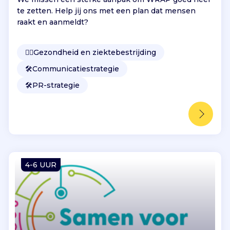
te zetten. Help jij ons met een plan dat mensen
raakt en aanmeldt?
👩‍⚕️
Gezondheid en ziektebestrijding
🛠️
Communicatiestrategie
🛠️
PR-strategie
4-6 UUR