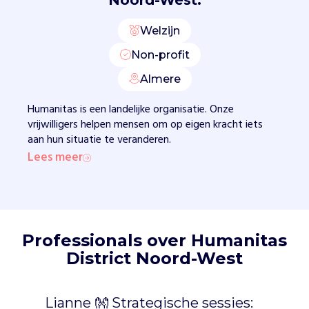
i
g
e
Welzijn
n
Non-profit
l
e
Almere
v
e
Humanitas is een landelijke organisatie. Onze
n
vrijwilligers helpen mensen om op eigen kracht iets
e
aan hun situatie te veranderen.
n
Lees meer
v
e
r
a
n
Professionals over Humanitas
t
District Noord-West
w
o
o
Lianne 👐 Strategische sessies:
r