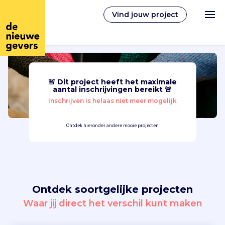
Vind jouw project
🚨 Dit project heeft het maximale
Nederlands
aantal inschrijvingen bereikt 🚨
Inschrijven is helaas niet meer mogelijk
Vrijwilligerswerk
Ontdek hieronder andere mooie projecten
Vrijwilligers vinden
Over ons
Ontdek soortgelijke projecten
Inloggen
Waar jij direct het verschil kunt maken