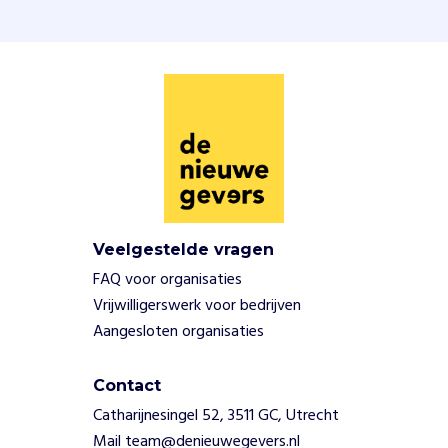
e
t
s
a
m
e
n
l
e
v
e
n
Veelgestelde vragen
m
FAQ voor organisaties
e
Vrijwilligerswerk voor bedrijven
t
Aangesloten organisaties
e
l
k
Contact
a
Catharijnesingel 52, 3511 GC, Utrecht
a
Mail team@denieuwegevers.nl
r