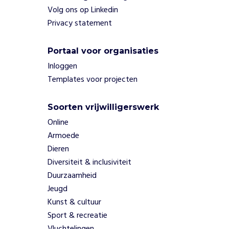
Volg ons op Linkedin
.
H
Privacy statement
u
m
Portaal voor organisaties
a
Inloggen
n
i
Templates voor projecten
t
a
Soorten vrijwilligerswerk
s
Online
s
t
Armoede
a
Dieren
a
Diversiteit & inclusiviteit
t
Duurzaamheid
v
Jeugd
o
o
Kunst & cultuur
r
Sport & recreatie
: