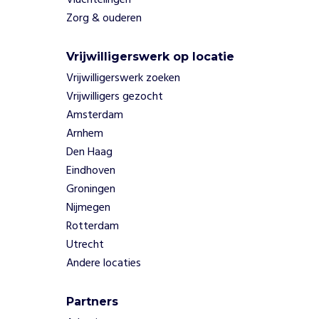
Vluchtelingen
-
Zorg & ouderen
g
e
l
Vrijwilligerswerk op locatie
i
Vrijwilligerswerk zoeken
j
Vrijwilligers gezocht
k
Amsterdam
w
Arnhem
a
a
Den Haag
r
Eindhoven
d
Groningen
i
Nijmegen
g
Rotterdam
h
e
Utrecht
i
Andere locaties
d
-
Partners
v