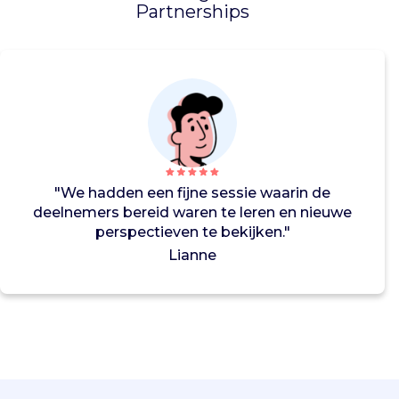
Partnerships
d
e
l
i
j
k
h
e
i
d
"We hadden een fijne sessie waarin de
n
deelnemers bereid waren te leren en nieuwe
e
perspectieven te bekijken."
m
Lianne
e
n
v
o
o
r
h