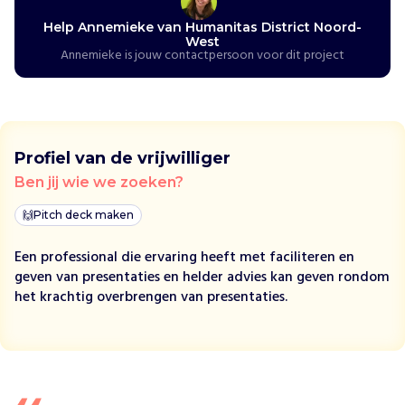
t
a
Help Annemieke van Humanitas District Noord-
s
West
Annemieke is jouw contactpersoon voor dit project
k
o
m
t
o
Profiel van de vrijwilliger
p
v
Ben jij wie we zoeken?
o
🙌
Pitch deck maken
o
r
Een professional die ervaring heeft met faciliteren en
e
geven van presentaties en helder advies kan geven rondom
e
het krachtig overbrengen van presentaties.
n
s
a
m
e
n