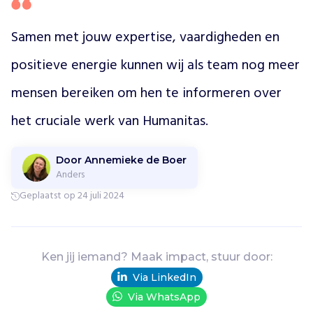
l
e
Samen met jouw expertise, vaardigheden en 
v
i
positieve energie kunnen wij als team nog meer 
n
g
mensen bereiken om hen te informeren over 
w
het cruciale werk van Humanitas.
a
a
r
Door Annemieke de Boer
i
Anders
n
m
Geplaatst op 24 juli 2024
e
n
s
e
Ken jij iemand? Maak impact, stuur door:
n
Via LinkedIn
a
Via WhatsApp
c