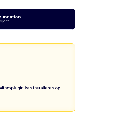
oundation
roject
lingsplugin kan installeren op