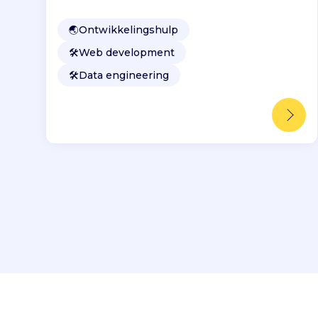
🌏
Ontwikkelingshulp
🛠️
Web development
🛠️
Data engineering