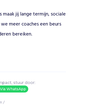
maak jij lange termijn, sociale 
 we meer coaches een beurs 
deren bereiken.
mpact, stuur door:
Via WhatsApp
on
/