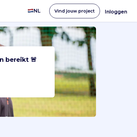
NL
Vind jouw project
Inloggen
n bereikt 🚨