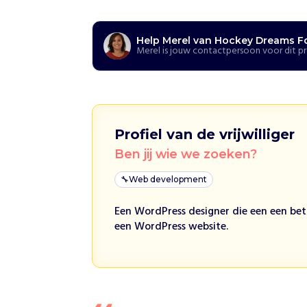
i
j
h
e
Help Merel van Hockey Dreams F
Merel is jouw contactpersoon voor dit p
l
p
e
n
H
o
c
Profiel van de vrijwilliger
k
Ben jij wie we zoeken?
e
y
🔧
Web development
D
r
Een WordPress designer die een een beta
e
een WordPress website.
a
m
s
F
o