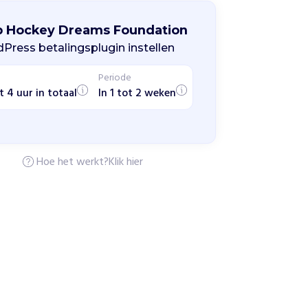
p Hockey Dreams Foundation
Press betalingsplugin instellen
Periode
t 4 uur in totaal
In 1 tot 2 weken
Hoe het werkt?
Klik hier