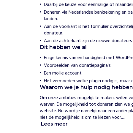
Daarbij de keuze voor eenmalige of maandeli
e
y
Doneren via Nederlandse bankrekening en ba
D
landen.
r
Aan de voorkant is het formulier overzichte
e
a
donateur.
m
Aan de achterkant zijn de nieuwe donateurs
s
Dit hebben we al
F
o
Enige kennis van en handigheid met WordPre
u
Voorbeelden van donatiepagina's.
n
d
Een mollie account.
a
Het vermoeden welke plugin nodig is, maar d
t
Waarom we je hulp nodig hebbe
i
o
Om onze ambities mogelijk te maken, willen w
n
werven. De mogelijkheid tot doneren zien we 
website. Nu word je namelijk naar een ander pl
H
niet de mogelijkheid is om te kiezen voor....
o
Lees meer
e
w