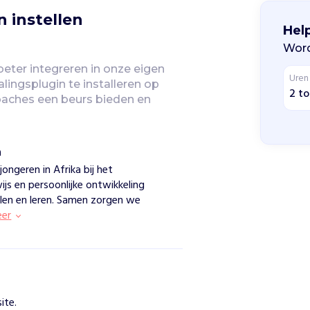
 instellen
Hel
Word
eter integreren in onze eigen 
Uren
lingsplugin te installeren op 
2 to
aches een beurs bieden en 
n
ngeren in Afrika bij het
ijs en persoonlijke ontwikkeling
elen en leren. Samen zorgen we
eer
ite.