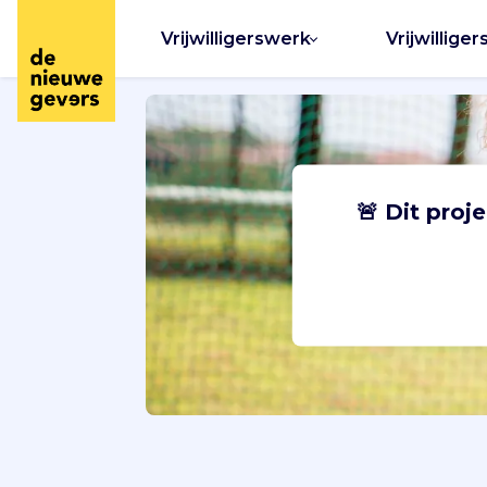
Vrijwilligerswerk
Vrijwilliger
🚨 Dit proj