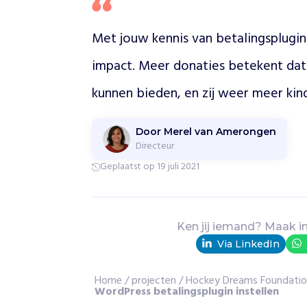
u
n
Met jouw kennis van betalingsplugins 
d
a
impact. Meer donaties betekent dat
t
i
kunnen bieden, en zij weer meer kin
o
n
s
Door Merel van Amerongen
t
Directeur
e
Geplaatst op 19 juli 2021
u
n
t
j
Ken jij iemand? Maak i
o
Via LinkedIn
n
g
e
Home
/
projecten
/
Hockey Dreams Foundati
WordPress betalingsplugin instellen
r