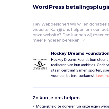
WordPress betalingsplugin
Hey Webdesigner! Wij willen donaties b
website. Kan jij ons helpen om een beta
onze website? Dan kunnen wij meer co
meer kinderen bereiken! 🏒
Hockey Dreams Foundatio
Hockey Dreams Foundation steunt jo
realiseren van hun ambities. Onderw
staan centraal. Samen sporten, sp
voor een betere toekomst!
Lees m
H
Zo kun je ons helpen
o
c
Mogelijkheid te doneren via onze eigen webs
k