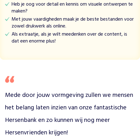
s
Heb je oog voor detail en kennis om visuele ontwerpen te
z
maken?
i
Met jouw vaardigheden maak je de beste bestanden voor
j
zowel drukwerk als online.
n
Als extraatje, als je wilt meedenken over de content, is
e
dat een enorme plus!
r
t
w
e
e
g
r
o
Mede door jouw vormgeving zullen we mensen 
t
e
het belang laten inzien van onze fantastische 
r
Hersenbank en zo kunnen wij nog meer 
a
a
Hersenvrienden krijgen! 
d