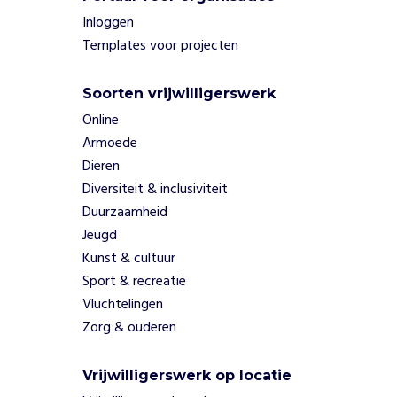
a
Inloggen
r
w
Templates voor projecten
e
d
Soorten vrijwilligerswerk
e
Online
k
o
Armoede
m
Dieren
e
Diversiteit & inclusiviteit
n
Duurzaamheid
d
Jeugd
e
t
Kunst & cultuur
i
Sport & recreatie
j
Vluchtelingen
d
Zorg & ouderen
n
o
g
Vrijwilligerswerk op locatie
w