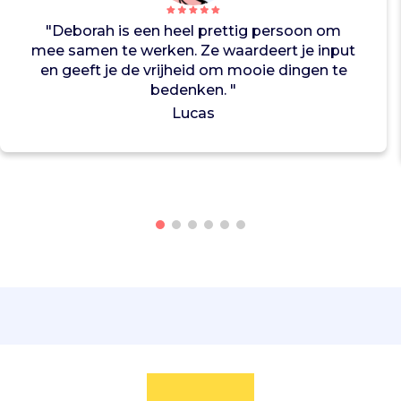
r
"Deborah is een heel prettig persoon om
e
mee samen te werken. Ze waardeert je input
i
en geeft je de vrijheid om mooie dingen te
n
bedenken. "
.
Lucas
B
e
i
d
e
z
i
j
n
e
x
t
r
e
e