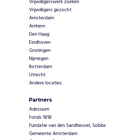
Vrijwilligerswerk zoeken
e
Vrijwilligers gezocht
l
Amsterdam
e
Arnhem
v
e
Den Haag
n
Eindhoven
z
Groningen
o
Nijmegen
e
Rotterdam
t
m
Utrecht
e
Andere locaties
e
z
Partners
u
l
Adessium
l
Fonds 1818
e
Fundatie van den Sandheuvel, Sobbe
n
Gemeente Amsterdam
z