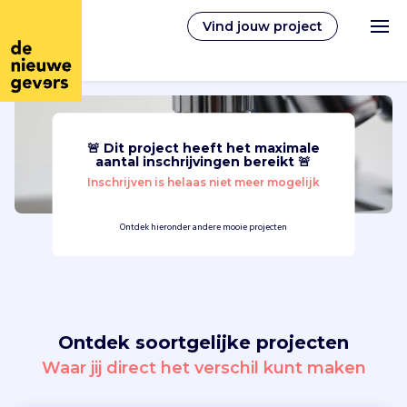
Vind jouw project
🚨 Dit project heeft het maximale
Nederlands
aantal inschrijvingen bereikt 🚨
Inschrijven is helaas niet meer mogelijk
Vrijwilligerswerk
Ontdek hieronder andere mooie projecten
Vrijwilligers vinden
Over ons
Ontdek soortgelijke projecten
Inloggen
Waar jij direct het verschil kunt maken