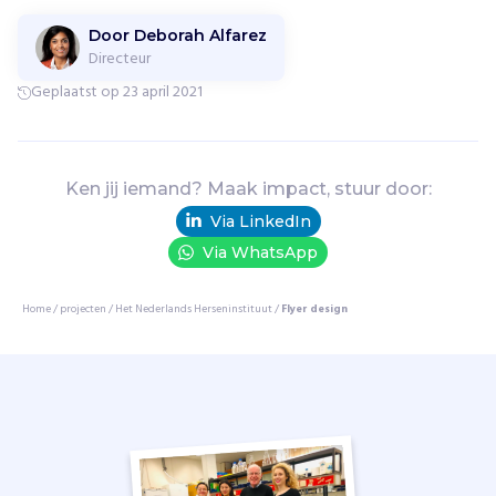
s
e
Door Deborah Alfarez
l
Directeur
s
Geplaatst op 23 april 2021
d
i
e
o
Ken jij iemand? Maak impact, stuur door:
n
t
Via LinkedIn
r
Via WhatsApp
a
f
Home
/
projecten
/
Het Nederlands Herseninstituut
/
Flyer design
e
l
d
m
o
e
t
e