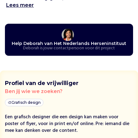
o
Lees meer
r
d
e
k
o
Help Deborah van Het Nederlands Herseninstituut
m
Deborah is jouw contactpersoon voor dit project
e
n
d
e
g
Profiel van de vrijwilliger
e
Ben jij wie we zoeken?
n
e
🎨
Grafisch design
r
a
Een grafisch designer die een design kan maken voor
t
poster of flyer, voor in print en/of online. Pre: iemand die
i
mee kan denken over de content.
e