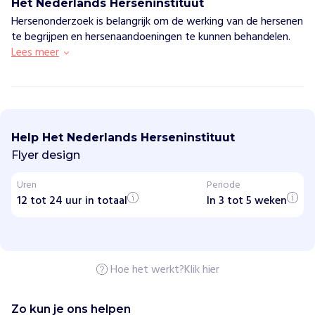
Het Nederlands Herseninstituut
Hersenonderzoek is belangrijk om de werking van de hersenen
te begrijpen en hersenaandoeningen te kunnen behandelen.
Lees meer
H
e
t
Help Het Nederlands Herseninstituut
N
e
Flyer design
d
e
Uren
Periode
r
12 tot 24 uur in totaal
l
In 3 tot 5 weken
a
n
d
s
H
Hoe het werkt?
Klik hier
e
r
s
e
Zo kun je ons helpen