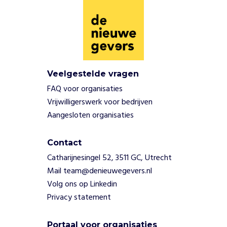
m
c
o
m
p
l
e
Veelgestelde vragen
x
FAQ voor organisaties
e
Vrijwilligerswerk voor bedrijven
p
Aangesloten organisaties
r
o
b
Contact
l
Catharijnesingel 52, 3511 GC, Utrecht
e
Mail team@denieuwegevers.nl
m
Volg ons op Linkedin
e
n
Privacy statement
w
a
Portaal voor organisaties