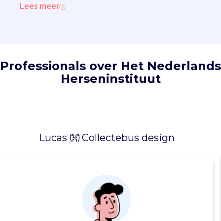
e
Lees meer
t
f
u
n
c
Professionals over Het Nederlands
t
Herseninstituut
i
o
n
e
r
e
Lucas 👐 Collectebus design
n
v
a
n
o
n
s
b