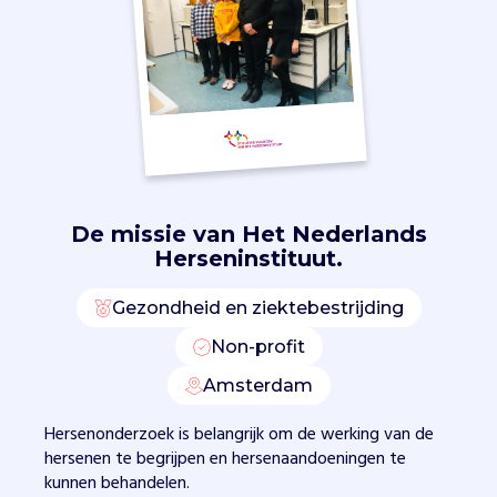
n
w
o
r
d
e
n
.
H
De missie van
Het Nederlands
e
Herseninstituut.
t
h
e
Gezondheid en ziektebestrijding
e
Non-profit
l
a
Amsterdam
l
e
Hersenonderzoek is belangrijk om de werking van de
n
hersenen te begrijpen en hersenaandoeningen te
h
kunnen behandelen.