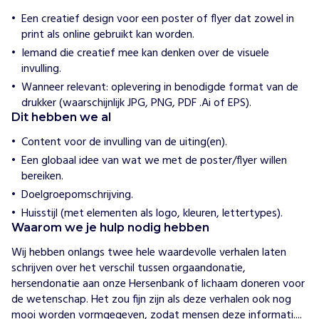
n
i
Een creatief design voor een poster of flyer dat zowel in
n
print als online gebruikt kan worden.
s
Iemand die creatief mee kan denken over de visuele
t
i
invulling.
t
Wanneer relevant: oplevering in benodigde format van de
u
u
drukker (waarschijnlijk JPG, PNG, PDF .Ai of EPS).
t
Dit hebben we al
Content voor de invulling van de uiting(en).
H
Een globaal idee van wat we met de poster/flyer willen
o
e
bereiken.
w
Doelgroepomschrijving.
i
j
Huisstijl (met elementen als logo, kleuren, lettertypes).
h
Waarom we je hulp nodig hebben
e
l
Wij hebben onlangs twee hele waardevolle verhalen laten 
p
schrijven over het verschil tussen orgaandonatie, 
e
n
hersendonatie aan onze Hersenbank of lichaam doneren voor 
de wetenschap. Het zou fijn zijn als deze verhalen ook nog 
V
mooi worden vormgegeven, zodat mensen deze informati....
o