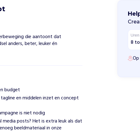
pt
Hel
Crea
Uren
gerbeweging die aantoont dat
8 to
sel anders, beter, leuker én
Op 
 en budget
agline en middelen inzet en concept
mpagne is niet nodig
l media posts? Het is extra leuk als dat
genoeg beeldmateriaal in onze