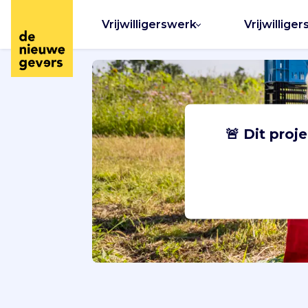
Vrijwilligerswerk
Vrijwilliger
🚨 Dit proj