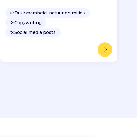
🌱
Duurzaamheid, natuur en milieu
🛠️
Copywriting
🛠️
Social media posts