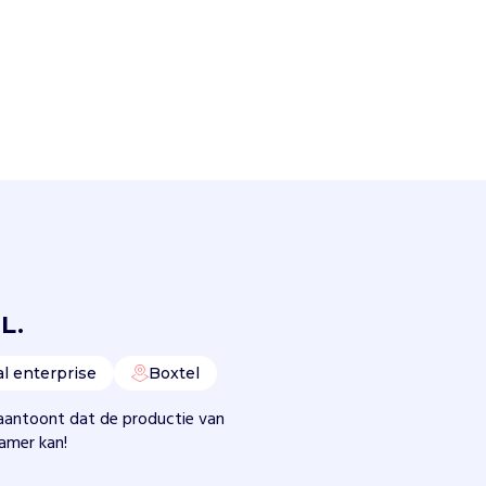
L.
al enterprise
Boxtel
aantoont dat de productie van
zamer kan!