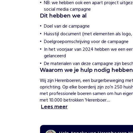
NB: we hebben ook een apart project uitgez
L
social media campagne
Dit hebben we al
H
o
Doel van de campagne
e
Huisstijl document (met elementen als logo, 
w
i
Doelgroepomschrijving voor de campagne
j
In het voorjaar van 2024 hebben we een ee
h
e
gelanceerd
l
De materialen van deze campagne zijn beschi
p
Waarom we je hulp nodig hebbe
e
n
Wij zijn Herenboeren, een burgerbeweging met 
H
oprichting. Op elke boerderij zijn zo’n 250 hu
e
met professionele boeren samen om hun eigen 
r
met 10.000 betrokken 'Herenboer....
e
Lees meer
n
b
o
e