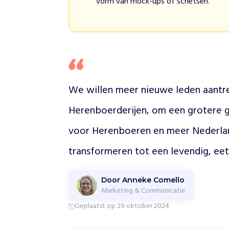
vorm van mock-ups of schetsen.
r
a
t
i
e
v
e
We willen meer nieuwe leden aantrek
b
o
Herenboerderijen, om een grotere g
e
r
voor Herenboeren en meer Nederla
d
e
transformeren tot een levendig, eet
r
i
j
Door Anneke Comello
e
Marketing & Communicatie
n
Geplaatst op 29 oktober 2024
w
a