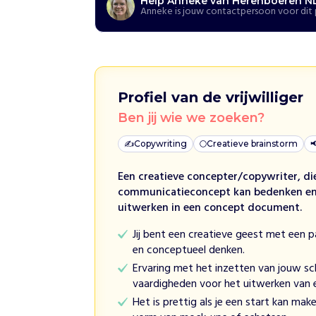
Help Anneke van Herenboeren N
r
Anneke is jouw contactpersoon voor dit 
e
n
o
n
d
Profiel van de vrijwilliger
e
r
Ben jij wie we zoeken?
s
t
✍️
Copywriting
🌕
Creatieve brainstorm

e
u
Een creatieve concepter/copywriter, d
n
communicatieconcept kan bedenken en 
t
uitwerken in een concept document.
2
Jij bent een creatieve geest met een p
3
en conceptueel denken.
c
Ervaring met het inzetten van jouw sc
o
vaardigheden voor het uitwerken van
ö
p
Het is prettig als je een start kan mak
e