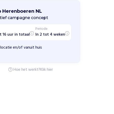
p Herenboeren NL
tief campagne concept
Periode
t 16 uur in totaal
In 2 tot 4 weken
locatie en/of vanuit huis
Hoe het werkt?
Klik hier