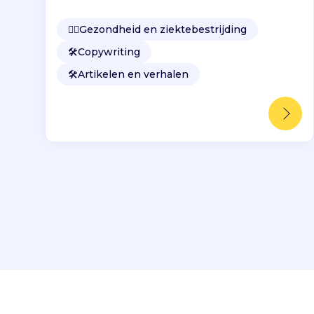
👩‍⚕️
Gezondheid en ziektebestrijding
🛠️
Copywriting
🛠️
Artikelen en verhalen