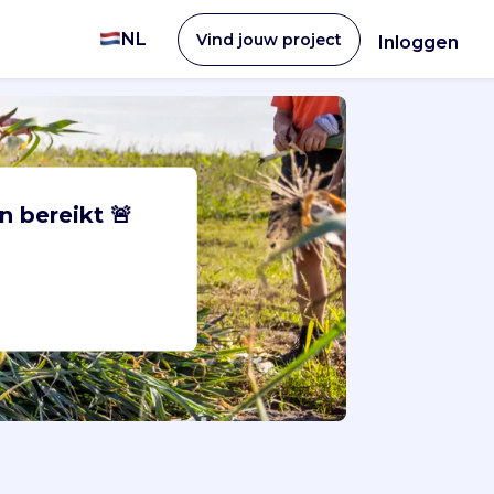
NL
Vind jouw project
Inloggen
n bereikt 🚨