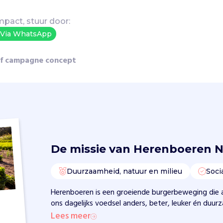
mpact, stuur door:
Via WhatsApp
ef campagne concept
De missie van
Herenboeren N
Duurzaamheid, natuur en milieu
Soci
Herenboeren is een groeiende burgerbeweging die 
ons dagelijks voedsel anders, beter, leuker én duur
Lees meer