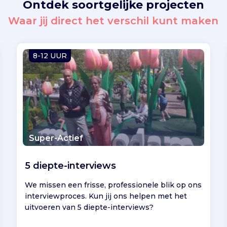
Ontdek soortgelijke projecten
Waar jij direct het verschil kunt maken
8-12 UUR
Super-Actief
5 diepte-interviews
We missen een frisse, professionele blik op ons
interviewproces. Kun jij ons helpen met het
uitvoeren van 5 diepte-interviews?