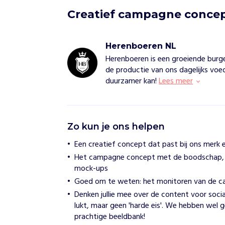
Creatief campagne conce
Herenboeren NL
Herenboeren is een groeiende bur
de productie van ons dagelijks voed
duurzamer kan!
Lees meer
H
Zo kun je ons helpen
e
r
Een creatief concept dat past bij ons merk
e
Het campagne concept met de boodschap, t
n
b
mock-ups
o
Goed om te weten: het monitoren van de ca
e
Denken jullie mee over de content voor socia
r
e
lukt, maar geen 'harde eis'. We hebben wel 
n
prachtige beeldbank!
N