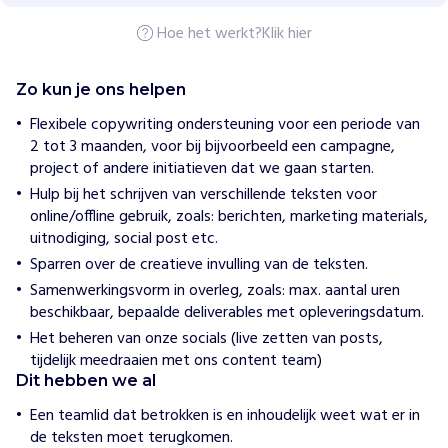
h
e
Hoe het werkt?
Klik hier
l
p
e
Zo kun je ons helpen
n
D
Flexibele copywriting ondersteuning voor een periode van
o
2 tot 3 maanden, voor bij bijvoorbeeld een campagne,
o
project of andere initiatieven dat we gaan starten.
r
Hulp bij het schrijven van verschillende teksten voor
t
online/offline gebruik, zoals: berichten, marketing materials,
o
uitnodiging, social post etc.
e
Sparren over de creatieve invulling van de teksten.
n
Samenwerkingsvorm in overleg, zoals: max. aantal uren
e
beschikbaar, bepaalde deliverables met opleveringsdatum.
m
Het beheren van onze socials (live zetten van posts,
e
tijdelijk meedraaien met ons content team)
n
Dit hebben we al
d
e
Een teamlid dat betrokken is en inhoudelijk weet wat er in
s
de teksten moet terugkomen.