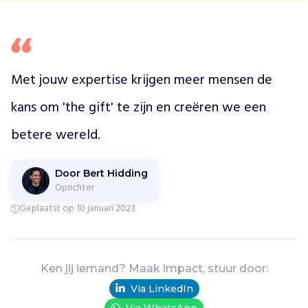
l
u
k
k
i
Met jouw expertise krijgen meer mensen de 
g
e
kans om 'the gift' te zijn en creëren we een 
n
m
betere wereld.
i
s
s
Door Bert Hidding
Oprichter
e
n
Geplaatst op 10 januari 2023
d
e
k
a
Ken jij iemand? Maak impact, stuur door:
n
Via LinkedIn
s