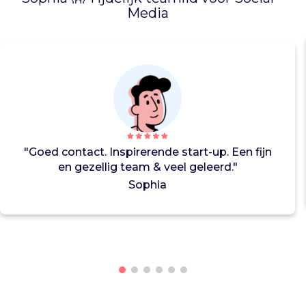
s
Media
z
i
j
n
v
o
l
l
e
"Goed contact. Inspirerende start-up. Een fijn
p
en gezellig team & veel geleerd."
o
t
Sophia
e
n
t
i
e
l
e