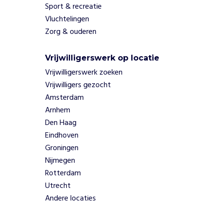
n
Sport & recreatie
o
Vluchtelingen
p
Zorg & ouderen
2
p
r
Vrijwilligerswerk op locatie
o
Vrijwilligerswerk zoeken
b
Vrijwilligers gezocht
l
Amsterdam
e
m
Arnhem
e
Den Haag
n
Eindhoven
:
Groningen
1
Nijmegen
.
Rotterdam
V
e
Utrecht
e
Andere locaties
l