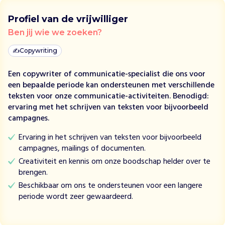
,
Profiel van de vrijwilliger
z
i
Ben jij wie we zoeken?
j
✍️
Copywriting
n
j
Een copywriter of communicatie-specialist die ons voor
o
een bepaalde periode kan ondersteunen met verschillende
n
teksten voor onze communicatie-activiteiten. Benodigd:
g
ervaring met het schrijven van teksten voor bijvoorbeeld
e
campagnes.
m
e
Ervaring in het schrijven van teksten voor bijvoorbeeld
n
campagnes, mailings of documenten.
s
Creativiteit en kennis om onze boodschap helder over te
e
brengen.
n
Beschikbaar om ons te ondersteunen voor een langere
o
periode wordt zeer gewaardeerd.
n
g
e