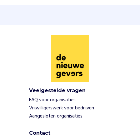
e
f
t
,
v
o
e
g
e
n
w
e
d
e
Veelgestelde vragen
m
FAQ voor organisaties
e
Vrijwilligerswerk voor bedrijven
e
Aangesloten organisaties
s
t
e
Contact
w