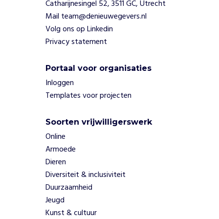
Catharijnesingel 52, 3511 GC, Utrecht
a
Mail team@denieuwegevers.nl
a
r
Volg ons op Linkedin
d
Privacy statement
e
t
Portaal voor organisaties
o
e
Inloggen
.
Templates voor projecten
G
i
Soorten vrijwilligerswerk
v
v
Online
t
Armoede
e
Dieren
d
Diversiteit & inclusiviteit
z
Duurzaamheid
e
Jeugd
t
i
Kunst & cultuur