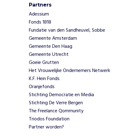
m
Partners
e
n
Adessium
s
Fonds 1818
e
Fundatie van den Sandheuvel, Sobbe
n
Gemeente Amsterdam
k
Gemeente Den Haag
e
n
Gemeente Utrecht
n
Goeie Grutten
e
Het Vrouwelijke Ondernemers Netwerk
n
K.F. Hein Fonds
h
Oranjefonds
u
Stichting Democratie en Media
n
v
Stichting De Verre Bergen
o
The Freelance Qommunity
l
Triodos Foundation
l
Partner worden?
e
p