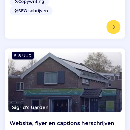
🛠️
Copywriting
🛠️
SEO schrijven
5-8 UUR
Sigrid's Garden
Website, flyer en captions herschrijven