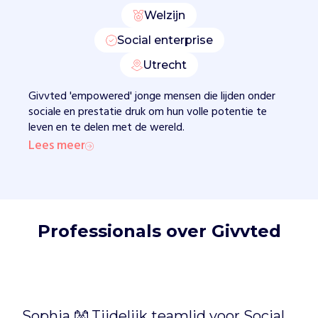
d
Welzijn
e
Social enterprise
w
e
Utrecht
r
e
Givvted 'empowered' jonge mensen die lijden onder
l
sociale en prestatie druk om hun volle potentie te
d
leven en te delen met de wereld.
.
Lees meer
A
l
s
i
e
Professionals over Givvted
d
e
r
m
e
n
Sophia 👐 Tijdelijk teamlid voor Social