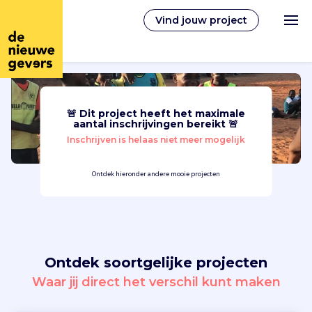
Vind jouw project
🚨 Dit project heeft het maximale
Nederlands
aantal inschrijvingen bereikt 🚨
Inschrijven is helaas niet meer mogelijk
Vrijwilligerswerk
Ontdek hieronder andere mooie projecten
Vrijwilligers vinden
Over ons
Ontdek soortgelijke projecten
Inloggen
Waar jij direct het verschil kunt maken