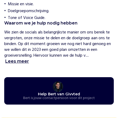
o
Missie en visie.
c
Doelgroepomschrijving.
i
Tone of Voice Guide.
a
Waarom we je hulp nodig hebben
l
e
We zien de socials als belangrijkste manier om ons bereik te 
e
vergroten, onze missie te delen en de doelgroep aan ons te 
n
binden. Op dit moment groeien we nog niet hard genoeg en 
p
we willen dit in 2023 een goed plan omzetten in een 
r
groeiversnelling. Hiervoor kunnen we de hulp v....
e
Lees meer
s
t
a
t
i
e
Help Bert van Givvted
Bert is jouw contactpersoon voor dit project
d
r
u
k