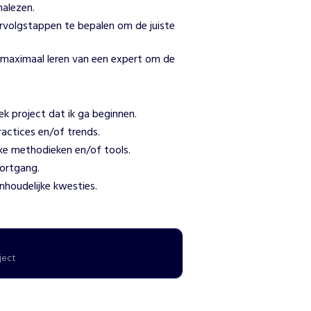
nalezen.
rvolgstappen te bepalen om de juiste
n maximaal leren van een expert om de
k project dat ik ga beginnen.
ractices en/of trends.
eke methodieken en/of tools.
ortgang.
inhoudelijke kwesties.
ject