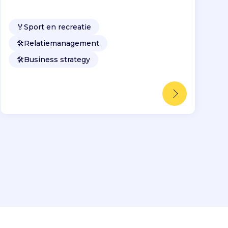
🏅
Sport en recreatie
🛠️
Relatiemanagement
🛠️
Business strategy