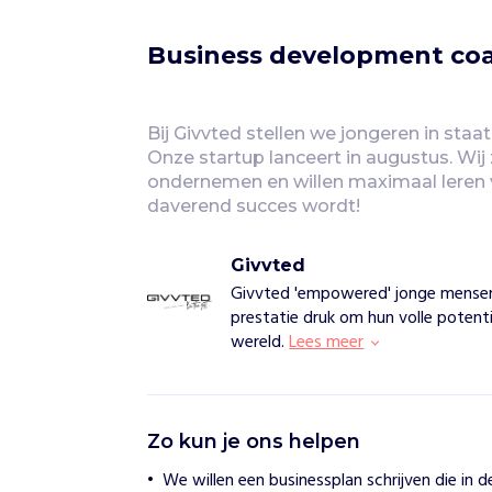
Business development co
Bij Givvted stellen we jongeren in staat 
Onze startup lanceert in augustus. Wij 
ondernemen en willen maximaal leren v
daverend succes wordt! 
Givvted
Givvted 'empowered' jonge mensen d
prestatie druk om hun volle potent
wereld.
Lees meer
G
Zo kun je ons helpen
i
v
We willen een businessplan schrijven die in 
v