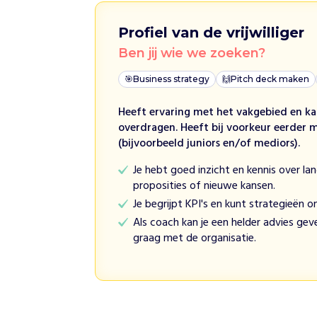
n
e
Profiel van de vrijwilliger
m
Ben jij wie we zoeken?
e
n
🎯
Business strategy
🙌
Pitch deck maken
d
e
Heeft ervaring met het vakgebied en ka
s
overdragen. Heeft bij voorkeur eerder 
o
(bijvoorbeeld juniors en/of mediors).
c
Je hebt goed inzicht en kennis over la
i
proposities of nieuwe kansen.
a
l
Je begrijpt KPI's en kunt strategieën 
e
Als coach kan je een helder advies geve
e
graag met de organisatie.
n
p
r
e
s