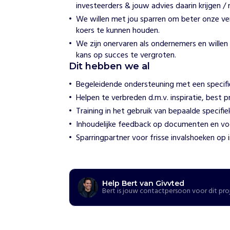
investeerders & jouw advies daarin krijgen / 
t
e
We willen met jou sparren om beter onze ve
d
koers te kunnen houden.
We zijn onervaren als ondernemers en wille
H
kans op succes te vergroten.
o
Dit hebben we al
e
w
Begeleidende ondersteuning met een specifie
i
j
Helpen te verbreden d.m.v. inspiratie, best p
h
Training in het gebruik van bepaalde specifi
e
l
Inhoudelijke feedback op documenten en vo
p
Sparringpartner voor frisse invalshoeken op 
e
n
D
o
o
Help Bert van Givvted
Bert is jouw contactpersoon voor dit pro
r
t
o
e