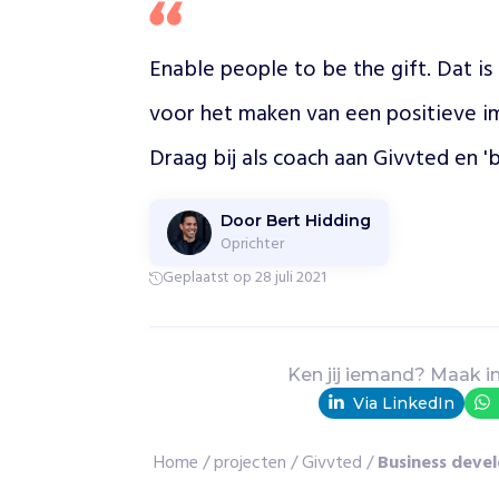
t
a
t
Enable people to be the gift. Dat is o
i
voor het maken van een positieve impa
e
d
Draag bij als coach aan Givvted en 'be
r
u
k
Door Bert Hidding
,
Oprichter
z
Geplaatst op 28 juli 2021
i
j
n
j
Ken jij iemand? Maak i
o
n
Via LinkedIn
g
e
Home
/
projecten
/
Givvted
/
Business deve
m