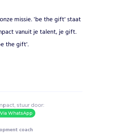
nze missie. 'be the gift' staat 
ct vanuit je talent, je gift. 
 the gift'. 
mpact, stuur door:
Via WhatsApp
lopment coach