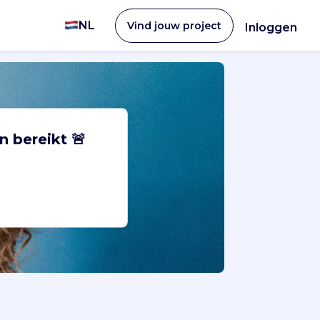
NL
Vind jouw project
Inloggen
n bereikt 🚨