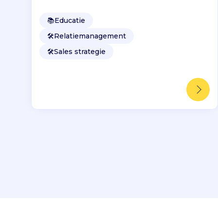
📚
Educatie
🛠️
Relatiemanagement
🛠️
Sales strategie