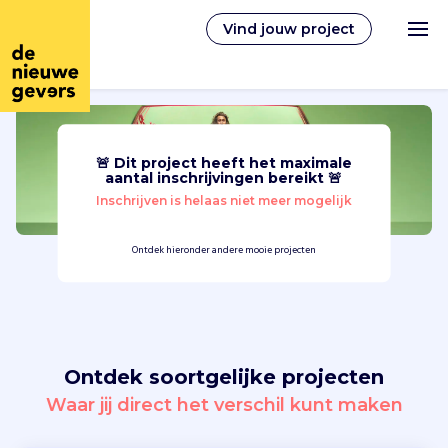
Vind jouw project
🚨 Dit project heeft het maximale
Nederlands
aantal inschrijvingen bereikt 🚨
Inschrijven is helaas niet meer mogelijk
Vrijwilligerswerk
Ontdek hieronder andere mooie projecten
Vrijwilligers vinden
Over ons
Ontdek soortgelijke projecten
Inloggen
Waar jij direct het verschil kunt maken