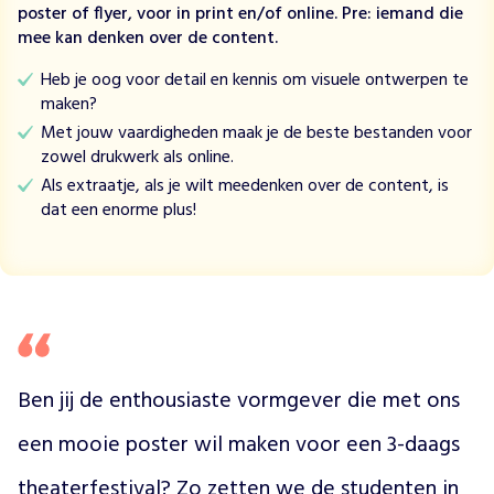
poster of flyer, voor in print en/of online. Pre: iemand die
n
mee kan denken over de content.
m
a
Heb je oog voor detail en kennis om visuele ontwerpen te
a
maken?
t
Met jouw vaardigheden maak je de beste bestanden voor
s
zowel drukwerk als online.
c
h
Als extraatje, als je wilt meedenken over de content, is
a
dat een enorme plus!
p
p
e
l
i
j
k
Ben jij de enthousiaste vormgever die met ons 
g
e
een mooie poster wil maken voor een 3-daags 
ë
n
theaterfestival? Zo zetten we de studenten in 