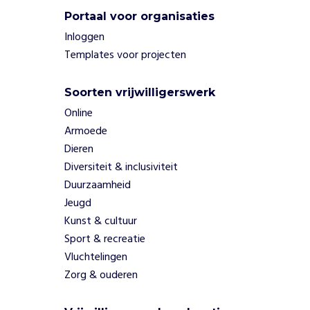
d
Portaal voor organisaties
e
Inloggen
n
'
Templates voor projecten
J
e
Soorten vrijwilligerswerk
m
Online
a
g
Armoede
o
Dieren
o
Diversiteit & inclusiviteit
k
Duurzaamheid
n
Jeugd
i
k
Kunst & cultuur
s
Sport & recreatie
m
Vluchtelingen
e
Zorg & ouderen
e
r