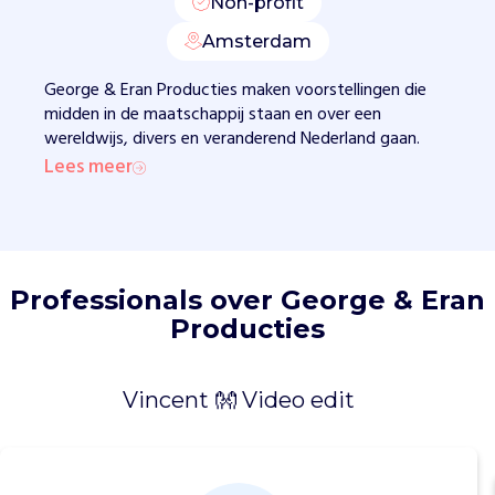
Non-profit
i
d
Amsterdam
.
Z
George & Eran Producties maken voorstellingen die
e
midden in de maatschappij staan en over een
b
wereldwijs, divers en veranderend Nederland gaan.
r
Lees meer
a
c
h
t
e
Professionals over George & Eran
n
Producties
d
e
f
Vincent 👐 Video edit
a
m
i
l