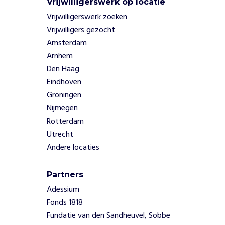
z
Vrijwilligerswerk op locatie
e
Vrijwilligerswerk zoeken
g
Vrijwilligers gezocht
g
Amsterdam
e
Arnhem
n
'
Den Haag
o
Eindhoven
v
Groningen
e
Nijmegen
r
Rotterdam
c
o
Utrecht
n
Andere locaties
f
l
Partners
i
c
Adessium
t
Fonds 1818
e
Fundatie van den Sandheuvel, Sobbe
n