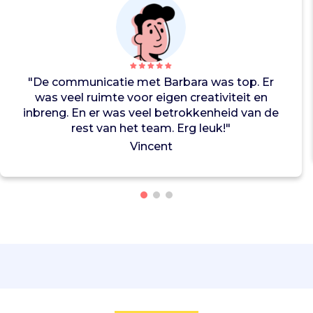
i
e
v
o
o
r
"De communicatie met Barbara was top. Er
s
was veel ruimte voor eigen creativiteit en
t
inbreng. En er was veel betrokkenheid van de
e
rest van het team. Erg leuk!"
l
Vincent
l
i
n
g
'
P
e
c
h
'
o