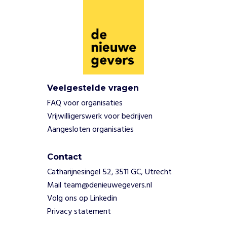
v
e
r
k
a
n
s
e
Veelgestelde vragen
n
FAQ voor organisaties
o
Vrijwilligerswerk voor bedrijven
n
Aangesloten organisaties
g
e
l
Contact
i
Catharijnesingel 52, 3511 GC, Utrecht
j
Mail team@denieuwegevers.nl
k
Volg ons op Linkedin
h
e
Privacy statement
i