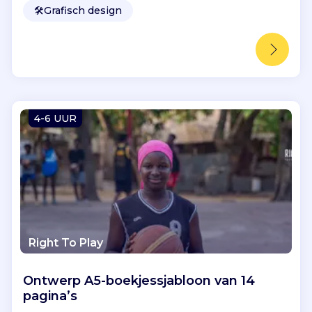
🛠️
Grafisch design
4-6 UUR
Right To Play
Ontwerp A5-boekjessjabloon van 14
pagina’s