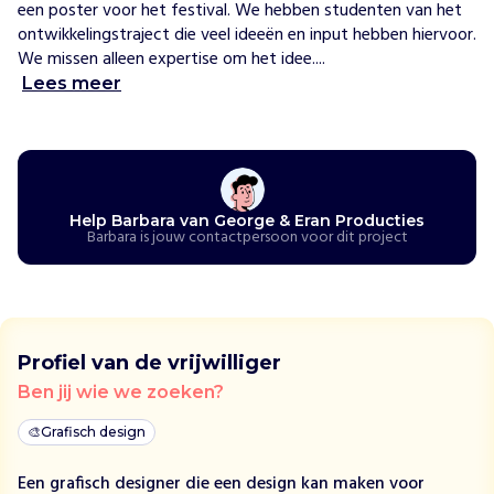
g
een poster voor het festival. We hebben studenten van het 
e
ontwikkelingstraject die veel ideeën en input hebben hiervoor. 
&
We missen alleen expertise om het idee....
E
Lees meer
r
a
n
P
r
o
Help Barbara van George & Eran Producties
Barbara is jouw contactpersoon voor dit project
d
u
c
t
i
Profiel van de vrijwilliger
e
s
Ben jij wie we zoeken?
m
🎨
a
Grafisch design
k
Een grafisch designer die een design kan maken voor
e