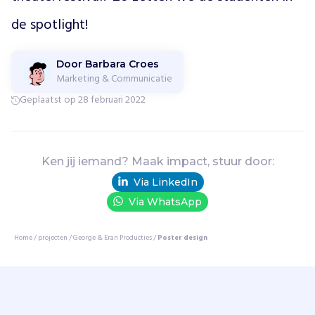
g
a
de spotlight!
g
e
e
Door Barbara Croes
Marketing & Communicatie
r
d
Geplaatst op 28 februari 2022
t
h
e
a
Ken jij iemand? Maak impact, stuur door:
t
Via LinkedIn
e
Via WhatsApp
r
o
v
Home
/
projecten
/
George & Eran Producties
/
Poster design
e
r
d
i
v