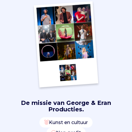
e
r
s
i
t
e
i
t
e
n
o
n
g
e
l
De missie van
George & Eran
i
Producties.
j
k
h
Kunst en cultuur
e