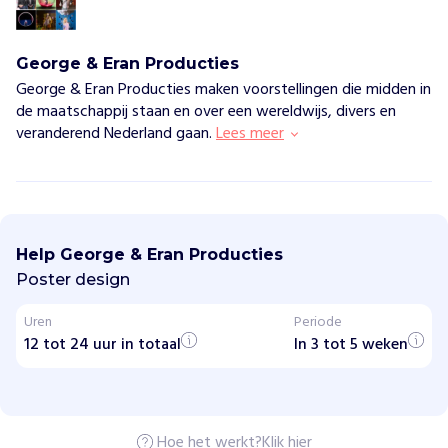
George & Eran Producties
George & Eran Producties maken voorstellingen die midden in
de maatschappij staan en over een wereldwijs, divers en
veranderend Nederland gaan.
Lees meer
G
e
o
Help George & Eran Producties
r
g
Poster design
e
&
Uren
Periode
E
12 tot 24 uur in totaal
r
In 3 tot 5 weken
a
n
P
r
o
Hoe het werkt?
Klik hier
d