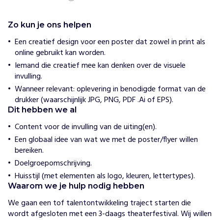
u
c
t
Zo kun je ons helpen
i
e
Een creatief design voor een poster dat zowel in print als
s
online gebruikt kan worden.
Iemand die creatief mee kan denken over de visuele
H
invulling.
o
Wanneer relevant: oplevering in benodigde format van de
e
w
drukker (waarschijnlijk JPG, PNG, PDF .Ai of EPS).
i
Dit hebben we al
j
h
Content voor de invulling van de uiting(en).
e
Een globaal idee van wat we met de poster/flyer willen
l
p
bereiken.
e
Doelgroepomschrijving.
n
Huisstijl (met elementen als logo, kleuren, lettertypes).
G
Waarom we je hulp nodig hebben
e
o
We gaan een tof talentontwikkeling traject starten die 
r
wordt afgesloten met een 3-daags theaterfestival. Wij willen 