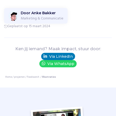
e
s
t
Door Anke Bakker
Marketing & Communicatie
i
c
Geplaatst op 15 maart 2024
i
d
e
n
Ken jij iemand? Maak impact, stuur door:
.
Via LinkedIn
Z
Via WhatsApp
e
v
o
Home
/
projecten
/
Foodwatch
/
Illustraties
e
r
e
n
c
a