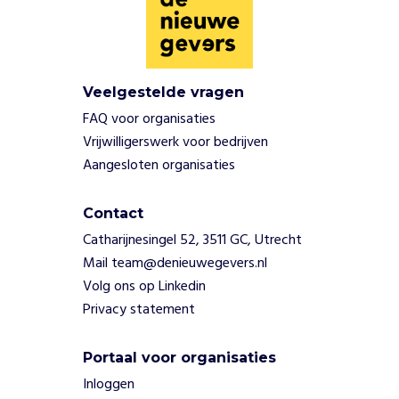
k
v
o
o
Veelgestelde vragen
r
b
FAQ voor organisaties
e
Vrijwilligerswerk voor bedrijven
t
Aangesloten organisaties
e
r
e
Contact
r
Catharijnesingel 52, 3511 GC, Utrecht
e
Mail team@denieuwegevers.nl
g
Volg ons op Linkedin
e
Privacy statement
l
s
.
Portaal voor organisaties
Inloggen
W