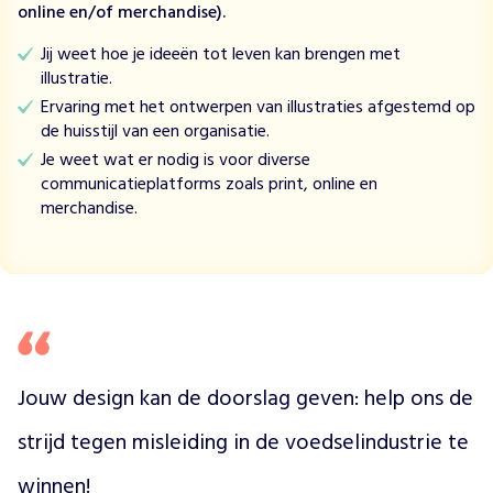
online en/of merchandise).
j
d
Jij weet hoe je ideeën tot leven kan brengen met
t
illustratie.
t
Ervaring met het ontwerpen van illustraties afgestemd op
e
de huisstijl van een organisatie.
g
Je weet wat er nodig is voor diverse
e
communicatieplatforms zoals print, online en
n
merchandise.
s
c
h
a
d
e
l
i
Jouw design kan de doorslag geven: help ons de 
j
k
strijd tegen misleiding in de voedselindustrie te 
e
p
winnen!