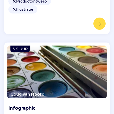
🛠️
Productontwerp
🛠️
Illustratie
3-5 UUR
Goud van Noord
Infographic