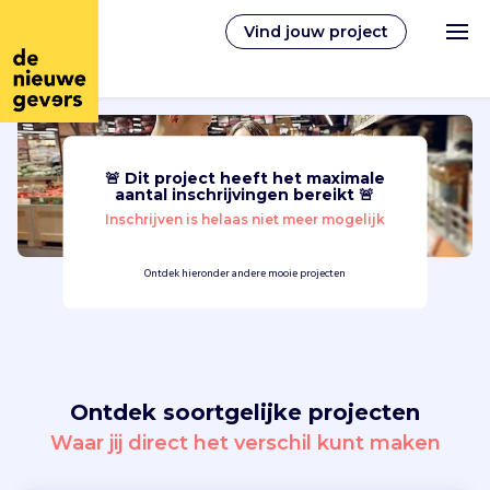
Vind jouw project
🚨 Dit project heeft het maximale
Nederlands
aantal inschrijvingen bereikt 🚨
Inschrijven is helaas niet meer mogelijk
Vrijwilligerswerk
Ontdek hieronder andere mooie projecten
Vrijwilligers vinden
Over ons
Ontdek soortgelijke projecten
Inloggen
Waar jij direct het verschil kunt maken