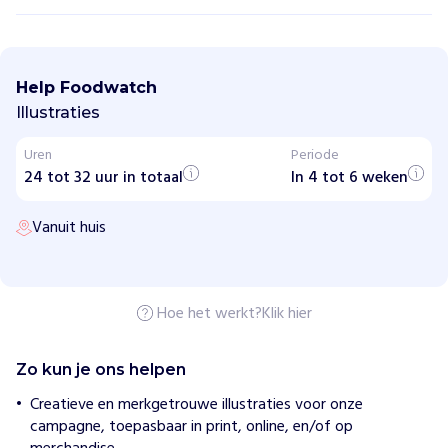
F
o
o
Help Foodwatch
d
w
Illustraties
a
t
Uren
Periode
c
24 tot 32 uur in totaal
h
In 4 tot 6 weken
H
Vanuit huis
o
e
w
i
j
Hoe het werkt?
Klik hier
h
e
l
Zo kun je ons helpen
p
e
Creatieve en merkgetrouwe illustraties voor onze
n
campagne, toepasbaar in print, online, en/of op
F