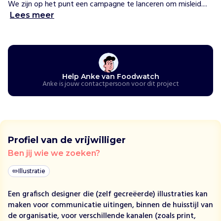
i
We zijn op het punt een campagne te lanceren om misleid....
d
Lees meer
e
n
d
e
e
t
Help Anke van Foodwatch
Anke is jouw contactpersoon voor dit project
i
k
e
t
t
Profiel van de vrijwilliger
e
n
Ben jij wie we zoeken?
e
✏️
Illustratie
n
s
Een grafisch designer die (zelf gecreëerde) illustraties kan
t
maken voor communicatie uitingen, binnen de huisstijl van
r
de organisatie, voor verschillende kanalen (zoals print,
i