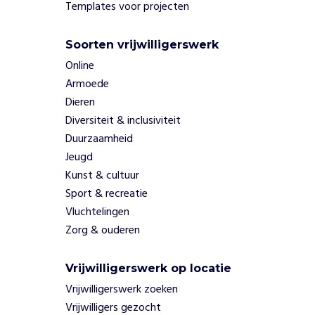
Templates voor projecten
a
a
r
Soorten vrijwilligerswerk
o
m
Online
Misleiding:
Armoede
etiketten
Dieren
geven
Diversiteit & inclusiviteit
consumenten
Duurzaamheid
vaak onjuiste
of
Jeugd
onvolledige
Kunst & cultuur
informatie
Sport & recreatie
over voedsel.
Vluchtelingen
Gezondheid: er
Zorg & ouderen
zijn onvoldoende
maatregelen
tegen
Vrijwilligerswerk op locatie
overgewicht en
Vrijwilligerswerk zoeken
een ongezonde
Vrijwilligers gezocht
voedselomgeving.