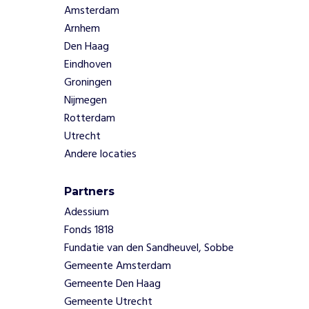
Amsterdam
Veiligheid:
Arnhem
schadelijke
pesticiden
Den Haag
worden
Eindhoven
gebruikt
Groningen
zonder
Nijmegen
voldoende
Rotterdam
bescherming
Utrecht
voor
consumenten.
Andere locaties
W
Partners
i
Adessium
e
w
Fonds 1818
e
Fundatie van den Sandheuvel, Sobbe
h
e
Gemeente Amsterdam
l
Gemeente Den Haag
p
e
Gemeente Utrecht
n