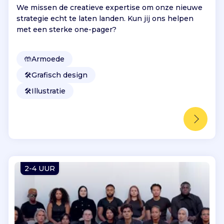
We missen de creatieve expertise om onze nieuwe
strategie echt te laten landen. Kun jij ons helpen
met een sterke one-pager?
🤲
Armoede
🛠️
Grafisch design
🛠️
Illustratie
2-4 UUR