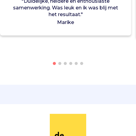
"Duidelijke, heldere en enthousiaste
e
samenwerking. Was leuk en ik was blij met
t
het resultaat."
t
e
Marike
n
p
o
l
i
t
i
c
i
o
n
d
e
r
d
r
u