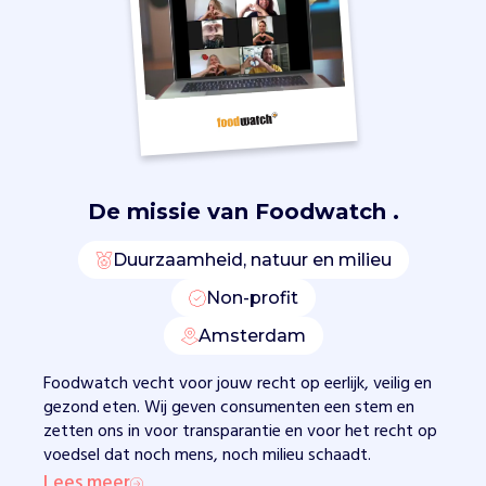
m
p
a
g
n
e
s
v
o
De missie van
Foodwatch .
o
r
Duurzaamheid, natuur en milieu
e
e
Non-profit
n
g
Amsterdam
e
z
Foodwatch vecht voor jouw recht op eerlijk, veilig en
o
gezond eten. Wij geven consumenten een stem en
n
zetten ons in voor transparantie en voor het recht op
d
voedsel dat noch mens, noch milieu schaadt.
e
Lees meer