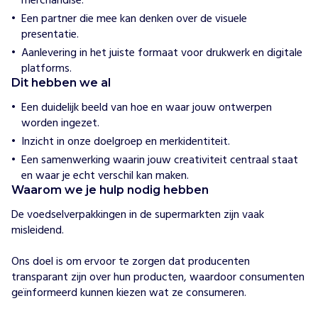
merchandise.
o
Een partner die mee kan denken over de visuele
o
presentatie.
d
Aanlevering in het juiste formaat voor drukwerk en digitale
w
platforms.
a
Dit hebben we al
t
c
Een duidelijk beeld van hoe en waar jouw ontwerpen
h
worden ingezet.
o
Inzicht in onze doelgroep en merkidentiteit.
n
Een samenwerking waarin jouw creativiteit centraal staat
t
en waar je echt verschil kan maken.
h
Waarom we je hulp nodig hebben
u
l
De voedselverpakkingen in de supermarkten zijn vaak 
t
misleidend. 

m
i
Ons doel is om ervoor te zorgen dat producenten 
s
transparant zijn over hun producten, waardoor consumenten 
l
geïnformeerd kunnen kiezen wat ze consumeren. 

e