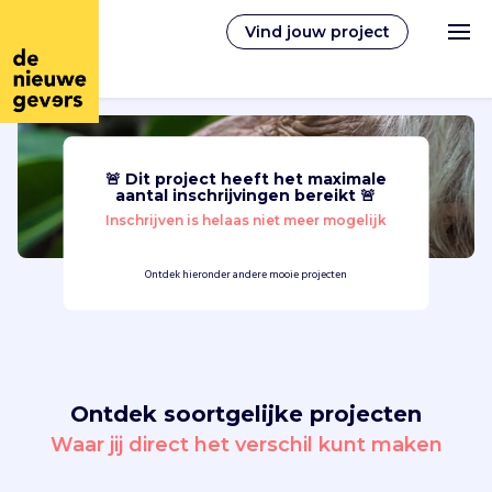
Vind jouw project
🚨 Dit project heeft het maximale
Nederlands
aantal inschrijvingen bereikt 🚨
Inschrijven is helaas niet meer mogelijk
Vrijwilligerswerk
Ontdek hieronder andere mooie projecten
Vrijwilligers vinden
Over ons
Ontdek soortgelijke projecten
Inloggen
Waar jij direct het verschil kunt maken