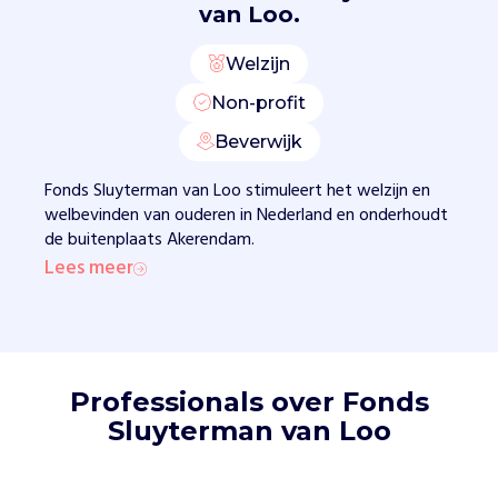
o
van Loo.
m
i
Welzijn
e
i
Non-profit
n
Beverwijk
h
u
Fonds Sluyterman van Loo stimuleert het welzijn en
n
welbevinden van ouderen in Nederland en onderhoudt
l
de buitenplaats Akerendam.
e
Lees meer
v
e
n
.
F
o
Professionals over Fonds
n
Sluyterman van Loo
d
s
S