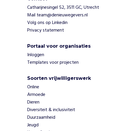
a
t
Catharijnesingel 52, 3511 GC, Utrecht
i
Mail team@denieuwegevers.nl
e
Volg ons op Linkedin
v
Privacy statement
e
n
e
Portaal voor organisaties
n
Inloggen
p
Templates voor projecten
r
o
j
Soorten vrijwilligerswerk
e
Online
c
Armoede
t
Dieren
e
n
Diversiteit & inclusiviteit
v
Duurzaamheid
o
Jeugd
o