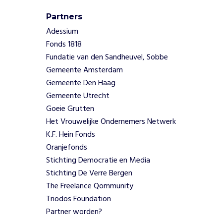
n
h
Partners
e
Adessium
t
Fonds 1818
C
Fundatie van den Sandheuvel, Sobbe
a
r
Gemeente Amsterdam
i
Gemeente Den Haag
b
Gemeente Utrecht
i
Goeie Grutten
s
Het Vrouwelijke Ondernemers Netwerk
c
h
K.F. Hein Fonds
d
Oranjefonds
e
Stichting Democratie en Media
e
Stichting De Verre Bergen
l
The Freelance Qommunity
v
Triodos Foundation
a
n
Partner worden?
h