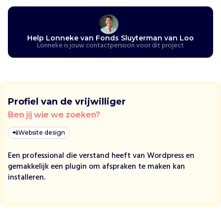
e
r
e
n
Help Lonneke van Fonds Sluyterman van Loo
h
Lonneke is jouw contactpersoon voor dit project
e
b
b
e
n
Profiel van de vrijwilliger
b
Ben jij wie we zoeken?
e
h
📲
Website design
o
e
Een professional die verstand heeft van Wordpress en
f
gemakkelijk een plugin om afspraken te maken kan
t
installeren.
e
a
a
n