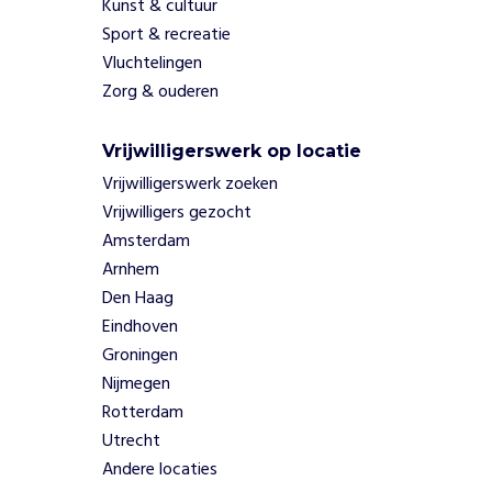
Kunst & cultuur
r
Sport & recreatie
o
Vluchtelingen
u
d
Zorg & ouderen
e
r
Vrijwilligerswerk op locatie
e
Vrijwilligerswerk zoeken
n
i
Vrijwilligers gezocht
n
Amsterdam
N
Arnhem
e
Den Haag
d
Eindhoven
e
r
Groningen
l
Nijmegen
a
Rotterdam
n
Utrecht
d
Andere locaties
e