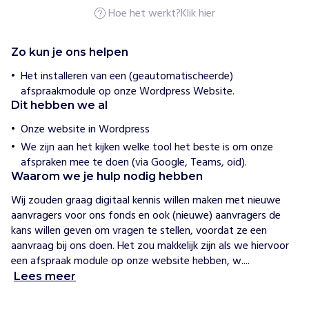
a
Hoe het werkt?
Klik hier
n
v
a
n
Zo kun je ons helpen
L
o
Het installeren van een (geautomatischeerde)
o
afspraakmodule op onze Wordpress Website.
Dit hebben we al
H
Onze website in Wordpress
o
e
We zijn aan het kijken welke tool het beste is om onze
w
afspraken mee te doen (via Google, Teams, oid).
i
Waarom we je hulp nodig hebben
j
h
Wij zouden graag digitaal kennis willen maken met nieuwe 
e
l
aanvragers voor ons fonds en ook (nieuwe) aanvragers de 
p
kans willen geven om vragen te stellen, voordat ze een 
e
aanvraag bij ons doen. Het zou makkelijk zijn als we hiervoor 
n
een afspraak module op onze website hebben, w....
O
Lees meer
u
d