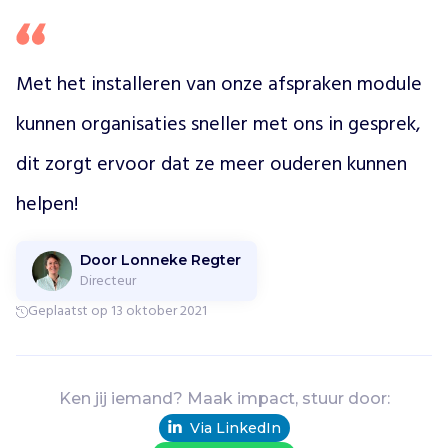
z
i
n
Met het installeren van onze afspraken module 
g
e
kunnen organisaties sneller met ons in gesprek, 
v
i
dit zorgt ervoor dat ze meer ouderen kunnen 
n
g
helpen!
,
c
r
Door Lonneke Regter
e
Directeur
a
Geplaatst op 13 oktober 2021
t
i
v
i
Ken jij iemand? Maak impact, stuur door:
t
Via LinkedIn
e