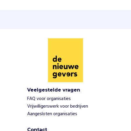
t
d
a
a
r
a
a
n
b
i
j
d
o
o
Veelgestelde vragen
r
FAQ voor organisaties
i
n
Vrijwilligerswerk voor bedrijven
i
Aangesloten organisaties
t
i
Contact