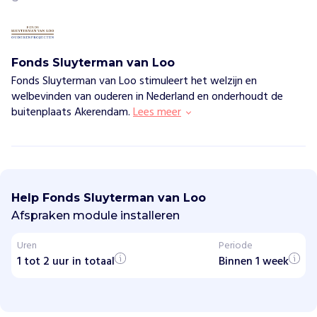
Fonds Sluyterman van Loo
Fonds Sluyterman van Loo stimuleert het welzijn en
welbevinden van ouderen in Nederland en onderhoudt de
buitenplaats Akerendam.
Lees meer
F
o
n
Help Fonds Sluyterman van Loo
d
s
Afspraken module installeren
S
l
Uren
Periode
u
1 tot 2 uur in totaal
y
Binnen 1 week
t
e
r
m