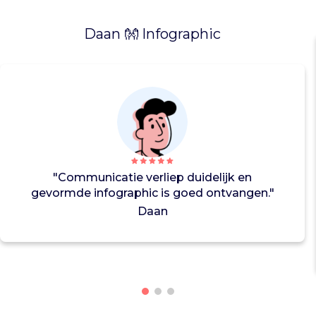
l
u
Daan 👐 Infographic
y
t
e
r
m
a
n
v
a
"Communicatie verliep duidelijk en
n
gevormde infographic is goed ontvangen."
L
o
Daan
o
d
r
a
a
g