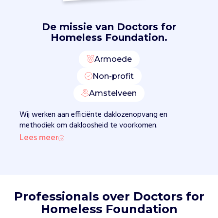
l
a
n
De missie van
Doctors for
d
Homeless Foundation.
,
v
Armoede
e
Non-profit
r
s
Amstelveen
p
r
Wij werken aan efficiënte daklozenopvang en
e
methodiek om dakloosheid te voorkomen.
i
Lees meer
d
e
n
k
e
Professionals over Doctors for
n
n
Homeless Foundation
i