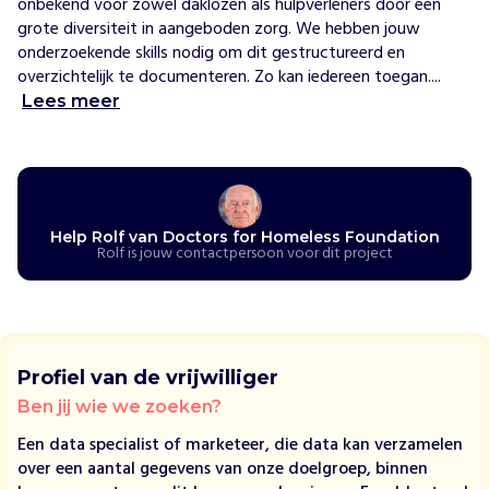
onbekend voor zowel daklozen als hulpverleners door een 
i
grote diversiteit in aangeboden zorg. We hebben jouw 
j
onderzoekende skills nodig om dit gestructureerd en 
o
overzichtelijk te documenteren. Zo kan iedereen toegan....
r
Lees meer
g
a
n
i
s
e
Help Rolf van Doctors for Homeless Foundation
r
Rolf is jouw contactpersoon voor dit project
e
n
a
d
e
Profiel van de vrijwilliger
q
Ben jij wie we zoeken?
u
a
Een data specialist of marketeer, die data kan verzamelen
t
over een aantal gegevens van onze doelgroep, binnen