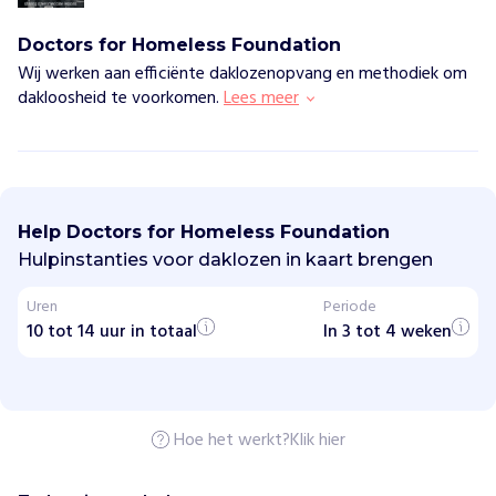
Doctors for Homeless Foundation
Wij werken aan efficiënte daklozenopvang en methodiek om
dakloosheid te voorkomen.
Lees meer
D
o
c
Help Doctors for Homeless Foundation
t
o
Hulpinstanties voor daklozen in kaart brengen
r
s
Uren
Periode
f
10 tot 14 uur in totaal
o
In 3 tot 4 weken
r
H
o
m
e
Hoe het werkt?
Klik hier
l
e
s