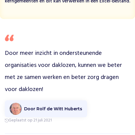
e
kerngemeenten en dit kan verwerken in een Excel-bestand.
d
a
k
l
o
z
e
Door meer inzicht in ondersteunende 
n
o
organisaties voor daklozen, kunnen we beter 
p
v
met ze samen werken en beter zorg dragen 
a
n
voor daklozen!
g
i
n
Door Rolf de Witt Huberts
d
e
Geplaatst op 21 juli 2021
4
3