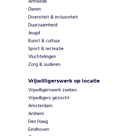
Armoede
b
Dieren
i
Diversiteit & inclusiviteit
j
Duurzaamheid
s
c
Jeugd
h
Kunst & cultuur
o
Sport & recreatie
l
Vluchtelingen
e
Zorg & ouderen
n
e
n
Vrijwilligerswerk op locatie
u
Vrijwilligerswerk zoeken
n
Vrijwilligers gezocht
i
v
Amsterdam
e
Arnhem
r
Den Haag
s
Eindhoven
i