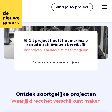
Vind jouw project
🚨 Dit project heeft het maximale
Nederlands
aantal inschrijvingen bereikt 🚨
Inschrijven is helaas niet meer mogelijk
Vrijwilligerswerk
Ontdek hieronder andere mooie projecten
Vrijwilligers vinden
Over ons
Ontdek soortgelijke projecten
Inloggen
Waar jij direct het verschil kunt maken