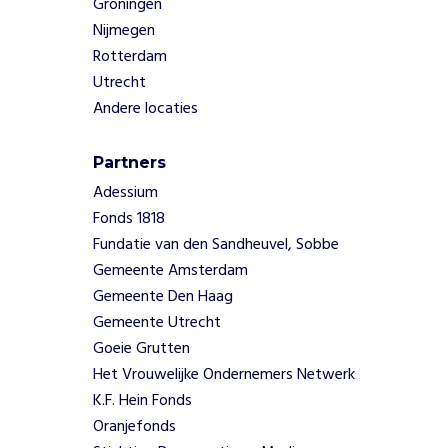
Groningen
t
Nijmegen
e
i
Rotterdam
t
Utrecht
e
Andere locaties
n
.
Partners
Adessium
Lees
Fonds 1818
meer
Fundatie van den Sandheuvel, Sobbe
Gemeente Amsterdam
Gemeente Den Haag
Gemeente Utrecht
Goeie Grutten
Het Vrouwelijke Ondernemers Netwerk
K.F. Hein Fonds
Oranjefonds