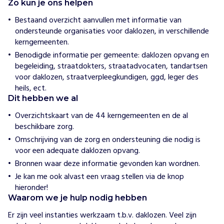
s
Zo kun je ons helpen
F
o
Bestaand overzicht aanvullen met informatie van
u
ondersteunde organisaties voor daklozen, in verschillende
n
kerngemeenten.
d
a
Benodigde informatie per gemeente: daklozen opvang en
t
begeleiding, straatdokters, straatadvocaten, tandartsen
i
voor daklozen, straatverpleegkundigen, ggd, leger des
o
n
heils, ect.
Dit hebben we al
H
Overzichtskaart van de 44 kerngemeenten en de al
o
beschikbare zorg.
e
w
Omschrijving van de zorg en ondersteuning die nodig is
i
voor een adequate daklozen opvang.
j
h
Bronnen waar deze informatie gevonden kan wordnen.
e
Je kan me ook alvast een vraag stellen via de knop
l
hieronder!
p
e
Waarom we je hulp nodig hebben
n
Er zijn veel instanties werkzaam t.b.v. daklozen. Veel zijn 
W