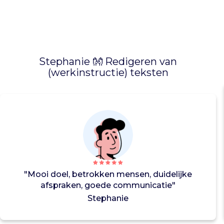
s
o
v
e
r
Stephanie 👐 Redigeren van
d
(werkinstructie) teksten
a
k
l
o
o
s
h
e
i
d
"Mooi doel, betrokken mensen, duidelijke
e
afspraken, goede communicatie"
n
Stephanie
g
e