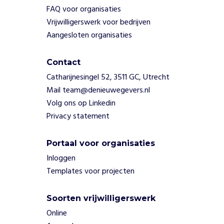
k
FAQ voor organisaties
l
Vrijwilligerswerk voor bedrijven
o
z
Aangesloten organisaties
e
n
Contact
o
Catharijnesingel 52, 3511 GC, Utrecht
n
d
Mail team@denieuwegevers.nl
e
Volg ons op Linkedin
r
Privacy statement
d
e
Portaal voor organisaties
a
a
Inloggen
n
Templates voor projecten
d
a
Soorten vrijwilligerswerk
c
h
Online
t