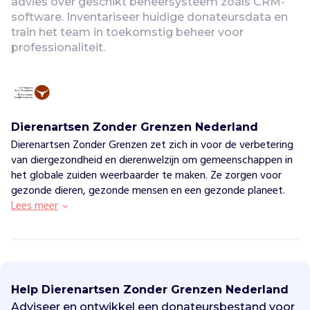
advies over geschikt beheersysteem zoals CRM-
software. Inventariseer huidige donateursdata en 
train het team in toekomstig beheer voor 
professionaliteit.
Dierenartsen Zonder Grenzen Nederland
Dierenartsen Zonder Grenzen zet zich in voor de verbetering
van diergezondheid en dierenwelzijn om gemeenschappen in
het globale zuiden weerbaarder te maken. Ze zorgen voor
gezonde dieren, gezonde mensen en een gezonde planeet.
Lees meer
D
i
e
Help Dierenartsen Zonder Grenzen Nederland
r
e
Adviseer en ontwikkel een donateursbestand voor