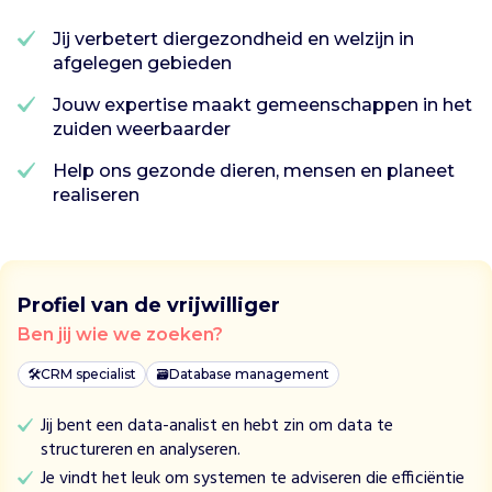
r
t
Jij verbetert diergezondheid en welzijn in
s
afgelegen gebieden
e
n
Jouw expertise maakt gemeenschappen in het
Z
zuiden weerbaarder
o
n
Help ons gezonde dieren, mensen en planeet
d
realiseren
e
r
G
r
Profiel van de vrijwilliger
e
Ben jij wie we zoeken?
n
z
🛠
CRM specialist
🗃️
Database management
e
n
Jij bent een data-analist en hebt zin om data te
l
structureren en analyseren.
e
Je vindt het leuk om systemen te adviseren die efficiëntie
i