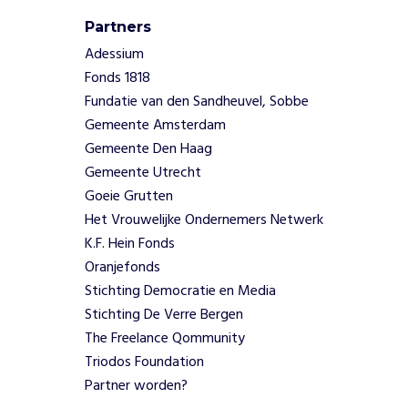
w
Partners
e
Adessium
t
s
Fonds 1818
b
Fundatie van den Sandheuvel, Sobbe
a
Gemeente Amsterdam
r
Gemeente Den Haag
e
Gemeente Utrecht
g
Goeie Grutten
e
m
Het Vrouwelijke Ondernemers Netwerk
e
K.F. Hein Fonds
e
Oranjefonds
n
Stichting Democratie en Media
s
Stichting De Verre Bergen
c
h
The Freelance Qommunity
a
Triodos Foundation
p
Partner worden?
p