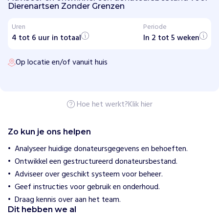
n
Dierenartsen Zonder Grenzen
a
r
Uren
Periode
t
4 tot 6 uur in totaal
s
In 2 tot 5 weken
e
n
Op locatie en/of vanuit huis
Z
o
n
d
e
r
Hoe het werkt?
Klik hier
G
r
e
Zo kun je ons helpen
n
z
Analyseer huidige donateursgegevens en behoeften.
e
Ontwikkel een gestructureerd donateursbestand.
n
N
Adviseer over geschikt systeem voor beheer.
e
Geef instructies voor gebruik en onderhoud.
d
e
Draag kennis over aan het team.
r
Dit hebben we al
l