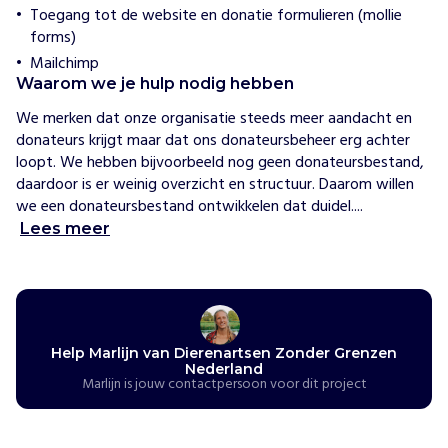
a
Toegang tot de website en donatie formulieren (mollie
n
forms)
d
Mailchimp
Waarom we je hulp nodig hebben
H
o
We merken dat onze organisatie steeds meer aandacht en 
e
w
donateurs krijgt maar dat ons donateursbeheer erg achter 
i
loopt. We hebben bijvoorbeeld nog geen donateursbestand, 
j
daardoor is er weinig overzicht en structuur. Daarom willen 
h
e
we een donateursbestand ontwikkelen dat duidel....
l
Lees meer
p
e
n
D
i
e
Help Marlijn van Dierenartsen Zonder Grenzen
r
Nederland
e
Marlijn is jouw contactpersoon voor dit project
n
a