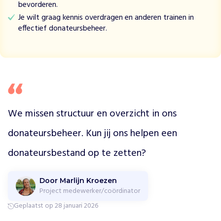
bevorderen.
d
Je wilt graag kennis overdragen en anderen trainen in
t
effectief donateursbeheer.
l
o
k
a
l
e
d
i
We missen structuur en overzicht in ons 
e
r
donateursbeheer. Kun jij ons helpen een 
g
e
donateursbestand op te zetten?
z
o
n
Door Marlijn Kroezen
Project medewerker/coördinator
d
h
Geplaatst op 28 januari 2026
e