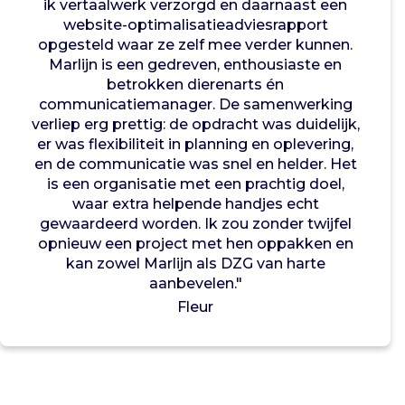
b
ik vertaalwerk verzorgd en daarnaast een
i
website-optimalisatieadviesrapport
ë
opgesteld waar ze zelf mee verder kunnen.
s
Marlijn is een gedreven, enthousiaste en
(
betrokken dierenarts én
h
communicatiemanager. De samenwerking
o
verliep erg prettig: de opdracht was duidelijk,
n
er was flexibiliteit in planning en oplevering,
d
en de communicatie was snel en helder. Het
s
is een organisatie met een prachtig doel,
d
waar extra helpende handjes echt
o
gewaardeerd worden. Ik zou zonder twijfel
l
opnieuw een project met hen oppakken en
h
kan zowel Marlijn als DZG van harte
e
aanbevelen."
i
Fleur
d
)
u
i
t