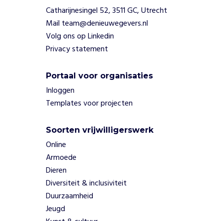
n
Catharijnesingel 52, 3511 GC, Utrecht
e
Mail team@denieuwegevers.nl
n
Volg ons op Linkedin
v
Privacy statement
e
r
b
Portaal voor organisaties
e
Inloggen
t
Templates voor projecten
e
r
e
Soorten vrijwilligerswerk
n
Online
z
Armoede
e
h
Dieren
e
Diversiteit & inclusiviteit
t
Duurzaamheid
l
Jeugd
e