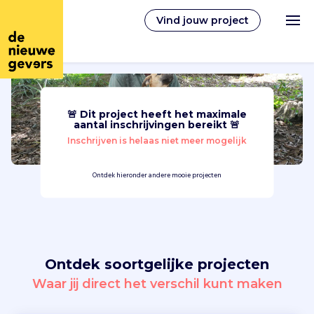
Vind jouw project
🚨 Dit project heeft het maximale
Nederlands
aantal inschrijvingen bereikt 🚨
Inschrijven is helaas niet meer mogelijk
Vrijwilligerswerk
Ontdek hieronder andere mooie projecten
Vrijwilligers vinden
Over ons
Ontdek soortgelijke projecten
Inloggen
Waar jij direct het verschil kunt maken