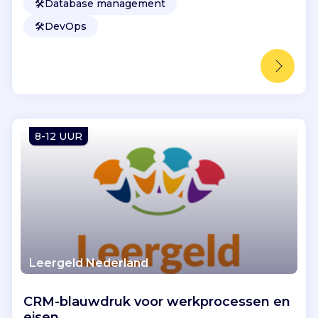
🛠️
Database management
🛠️
DevOps
8-12 UUR
Leergeld Nederland
CRM-blauwdruk voor werkprocessen en
eisen