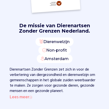
e
w
u
s
t
De missie van
Dierenartsen
w
Zonder Grenzen Nederland.
o
r
Dierenwelzijn
d
i
Non-profit
n
g
Amsterdam
-
Dierenartsen Zonder Grenzen zet zich in voor de
e
verbetering van diergezondheid en dierenwelzijn om
n
gemeenschappen in het globale zuiden weerbaarder
v
te maken. Ze zorgen voor gezonde dieren, gezonde
a
mensen en een gezonde planeet.
c
c
Lees meer
i
n