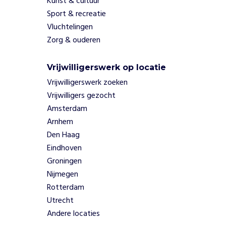
Kunst & cultuur
v
e
Sport & recreatie
n
Vluchtelingen
v
Zorg & ouderen
a
n
Vrijwilligerswerk op locatie
l
o
Vrijwilligerswerk zoeken
k
Vrijwilligers gezocht
a
Amsterdam
l
Arnhem
e
Den Haag
b
o
Eindhoven
e
Groningen
r
Nijmegen
e
Rotterdam
n
Utrecht
e
n
Andere locaties
k