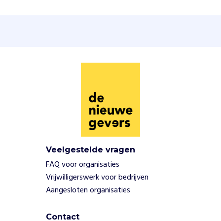
.
Z
o
b
e
s
c
h
e
r
m
e
n
Veelgestelde vragen
z
e
FAQ voor organisaties
d
Vrijwilligerswerk voor bedrijven
i
Aangesloten organisaties
e
r
e
Contact