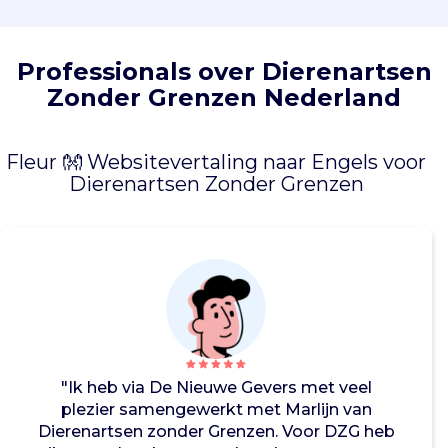
a
t
i
Professionals over Dierenartsen
e
Zonder Grenzen Nederland
c
a
m
Fleur 👐 Websitevertaling naar Engels voor
p
Dierenartsen Zonder Grenzen
a
g
n
e
s
t
e
g
e
n
"Ik heb via De Nieuwe Gevers met veel
r
plezier samengewerkt met Marlijn van
a
Dierenartsen zonder Grenzen. Voor DZG heb