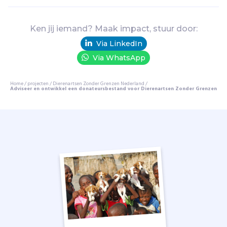
i
d
s
Ken jij iemand? Maak impact, stuur door:
w
Via LinkedIn
e
Via WhatsApp
r
k
e
Home
/
projecten
/
Dierenartsen Zonder Grenzen Nederland
/
Adviseer en ontwikkel een donateursbestand voor Dierenartsen Zonder Grenzen
r
s
o
p
e
n
v
o
e
r
t
b