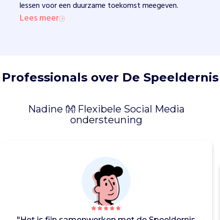
t
lessen voor een duurzame toekomst meegeven.
o
Lees meer
n
v
o
l
d
Professionals over De Speeldernis
o
e
n
Nadine 👐 Flexibele Social Media
d
ondersteuning
e
g
e
b
r
u
i
k
v
"Het is fijn samenwerken met de Speeldernis