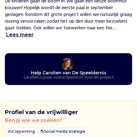
De kinderen gaan de boom in: we gaan een Reuze Boomhut 
e
bouwen! Hopelijk wordt de eerste paal in september 
d
geslagen. Rondom dit grote project willen we natuurlijk graag 
e
reuring veroorzaken zodat het op den duur meer bezoekers 
n
gaat trekken. Ook willen we toewerken naar een fee....
i
Lees meer
s
e
r
s
t
e
Help Carolien van De Speeldernis
Carolien is jouw contactpersoon voor dit project
e
d
s
m
i
Profiel van de vrijwilliger
n
d
Ben jij wie we zoeken?
e
✍️
Copywriting
🌎
Social media strategie
r