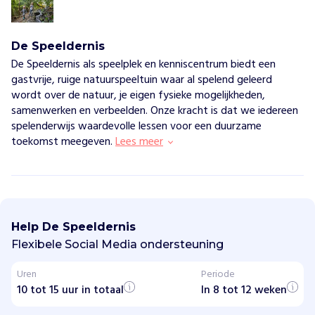
De Speeldernis
De Speeldernis als speelplek en kenniscentrum biedt een
gastvrije, ruige natuurspeeltuin waar al spelend geleerd
wordt over de natuur, je eigen fysieke mogelijkheden,
samenwerken en verbeelden. Onze kracht is dat we iedereen
spelenderwijs waardevolle lessen voor een duurzame
toekomst meegeven.
Lees meer
D
e
S
Help De Speeldernis
p
e
Flexibele Social Media ondersteuning
e
l
Uren
Periode
d
10 tot 15 uur in totaal
e
In 8 tot 12 weken
r
n