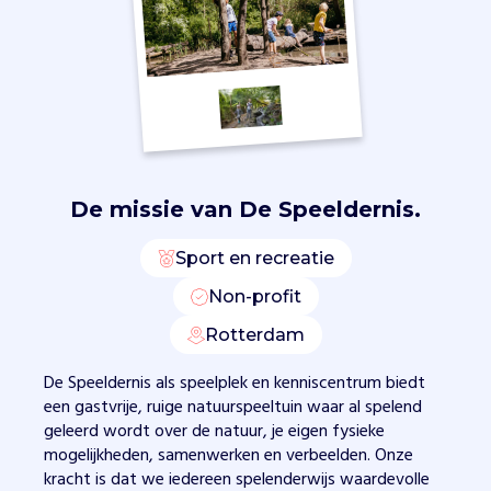
b
e
w
e
e
g
t
t
De missie van
De Speeldernis.
e
w
e
Sport en recreatie
i
Non-profit
n
i
Rotterdam
g
,
De Speeldernis als speelplek en kenniscentrum biedt
m
een gastvrije, ruige natuurspeeltuin waar al spelend
a
geleerd wordt over de natuur, je eigen fysieke
a
mogelijkheden, samenwerken en verbeelden. Onze
k
kracht is dat we iedereen spelenderwijs waardevolle