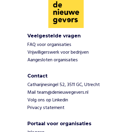
d
e
r
k
i
Veelgestelde vragen
n
d
FAQ voor organisaties
e
Vrijwilligerswerk voor bedrijven
i
Aangesloten organisaties
g
e
n
Contact
i
Catharijnesingel 52, 3511 GC, Utrecht
s
Mail team@denieuwegevers.nl
e
Volg ons op Linkedin
n
Privacy statement
i
s
o
Portaal voor organisaties
n