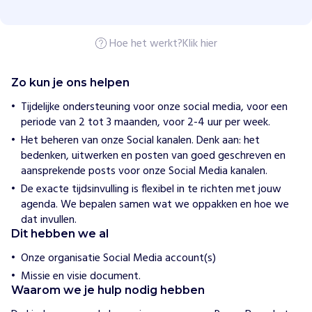
i
s
Hoe het werkt?
Klik hier
H
o
e
Zo kun je ons helpen
w
i
Tijdelijke ondersteuning voor onze social media, voor een
j
periode van 2 tot 3 maanden, voor 2-4 uur per week.
h
e
Het beheren van onze Social kanalen. Denk aan: het
l
bedenken, uitwerken en posten van goed geschreven en
p
aansprekende posts voor onze Social Media kanalen.
e
n
De exacte tijdsinvulling is flexibel in te richten met jouw
B
agenda. We bepalen samen wat we oppakken en hoe we
i
dat invullen.
n
Dit hebben we al
n
Onze organisatie Social Media account(s)
e
Missie en visie document.
n
Waarom we je hulp nodig hebben
s
t