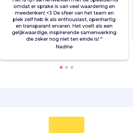
a
n
omdat er sprake is van veel waardering en
d
meedenken! <3 De sfeer van het team en
e
plek zelf heb ik als enthousiast, openhartig
c
en transparant ervaren. Het voelt als een
r
gelijkwaardige, inspirerende samenwerking
e
die zeker nog niet ten einde is! "
a
Nadine
t
i
v
i
t
e
i
t
d
i
e
i
e