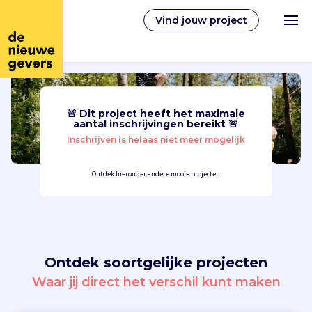
Vind jouw project
🚨 Dit project heeft het maximale
Nederlands
aantal inschrijvingen bereikt 🚨
Inschrijven is helaas niet meer mogelijk
Vrijwilligerswerk
Ontdek hieronder andere mooie projecten
Vrijwilligers vinden
Over ons
Ontdek soortgelijke projecten
Inloggen
Waar jij direct het verschil kunt maken