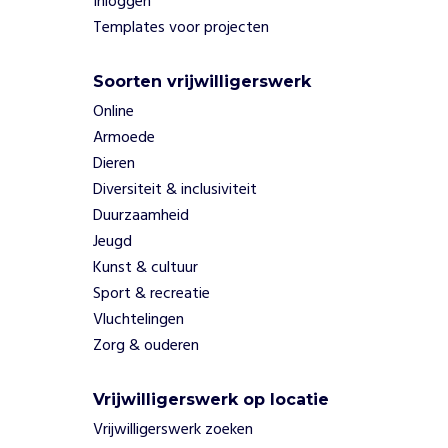
Inloggen
b
Templates voor projecten
e
k
e
Soorten vrijwilligerswerk
n
Online
d
Armoede
m
e
Dieren
t
Diversiteit & inclusiviteit
n
Duurzaamheid
a
Jeugd
t
Kunst & cultuur
u
Sport & recreatie
u
r
Vluchtelingen
.
Zorg & ouderen
S
p
Vrijwilligerswerk op locatie
e
l
Vrijwilligerswerk zoeken