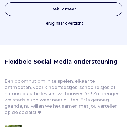
Bekijk meer
Terug naar overzicht
Flexibele Social Media ondersteuning
Een boomhut om in te spelen, elkaar te 
ontmoeten, voor kinderfeestjes, schoolreisjes of 
natuureducatie lessen: wij bouwen 'm! Zo brengen 
we stadsjeugd weer naar buiten. Er is genoeg 
gaande, nu willen we het samen met jou vertellen 
op de socials! 🌳