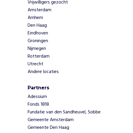
e
Vrijwilligers gezocht
n
Amsterdam
i
Arnhem
n
Den Haag
d
e
Eindhoven
n
Groningen
a
Nijmegen
t
Rotterdam
u
Utrecht
u
Andere locaties
r
i
s
Partners
g
Adessium
e
Fonds 1818
z
o
Fundatie van den Sandheuvel, Sobbe
n
Gemeente Amsterdam
d
Gemeente Den Haag
,