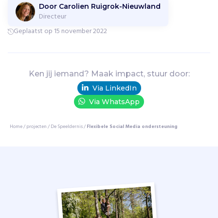
d
Door Carolien Ruigrok-Nieuwland
s
Directeur
j
Geplaatst op 15 november 2022
e
u
g
d
Ken jij iemand? Maak impact, stuur door:
z
i
Via LinkedIn
t
Via WhatsApp
m
e
Home
/
projecten
/
De Speeldernis
/
Flexibele Social Media ondersteuning
e
r
b
i
n
n
e
n
,