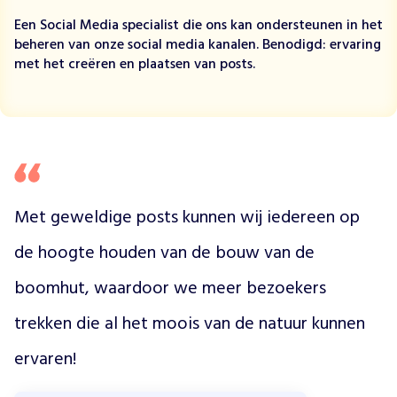
r
Een Social Media specialist die ons kan ondersteunen in het
u
beheren van onze social media kanalen. Benodigd: ervaring
i
met het creëren en plaatsen van posts.
m
t
e
o
m
t
e
s
Met geweldige posts kunnen wij iedereen op 
p
e
de hoogte houden van de bouw van de 
l
e
boomhut, waardoor we meer bezoekers 
n
trekken die al het moois van de natuur kunnen 
,
s
ervaren!
t
a