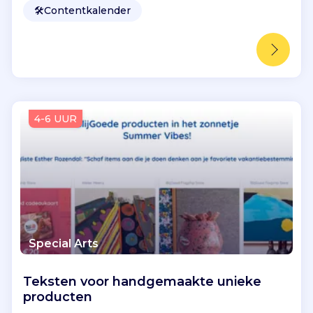
🛠️
Contentkalender
4-6 UUR
Special Arts
Teksten voor handgemaakte unieke
producten