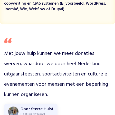
e
copywriting en CMS systemen (Bijvoorbeeld: WordPress,
g
Joomla!, Wix, Webflow of Drupal)
a
n
k
e
l
i
j
k
Met jouw hulp kunnen we meer donaties 
e
werven, waardoor we door heel Nederland 
u
i
uitgaansfeesten, sportactiviteiten en culturele 
t
g
evenementen voor mensen met een beperking 
a
a
kunnen organiseren. 
n
s
f
Door Sterre Hulst
e
Bestuur of Raad