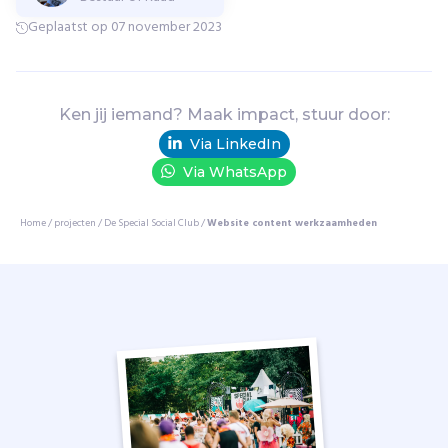
e
Geplaatst op 07 november 2023
s
t
e
n
Ken jij iemand? Maak impact, stuur door:
e
Via LinkedIn
n
d
Via WhatsApp
a
t
Home
/
projecten
/
De Special Social Club
/
Website content werkzaamheden
i
n
g
-
e
v
e
n
t
s