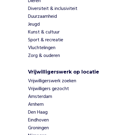
Dieren
a
Diversiteit & inclusiviteit
n
s
Duurzaamheid
e
Jeugd
r
Kunst & cultuur
s
Sport & recreatie
,
Vluchtelingen
c
r
Zorg & ouderen
e
a
Vrijwilligerswerk op locatie
t
Vrijwilligerswerk zoeken
i
e
Vrijwilligers gezocht
v
Amsterdam
e
Arnhem
n
Den Haag
e
Eindhoven
n
Groningen
m
a