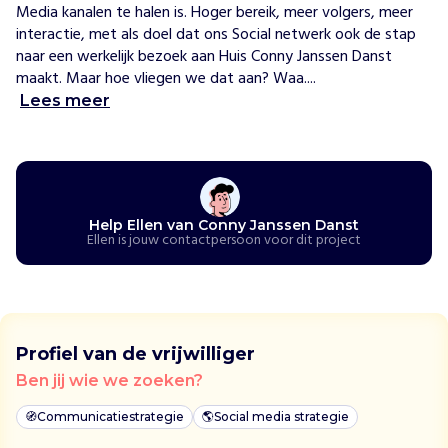
i
Media kanalen te halen is. Hoger bereik, meer volgers, meer 
s
interactie, met als doel dat ons Social netwerk ook de stap 
C
naar een werkelijk bezoek aan Huis Conny Janssen Danst 
o
maakt. Maar hoe vliegen we dat aan? Waa....
n
Lees meer
n
y
J
a
n
s
Help Ellen van Conny Janssen Danst
Ellen is jouw contactpersoon voor dit project
s
e
n
z
o
Profiel van de vrijwilliger
r
g
Ben jij wie we zoeken?
e
🧭
Communicatiestrategie
🌎
Social media strategie
n
w