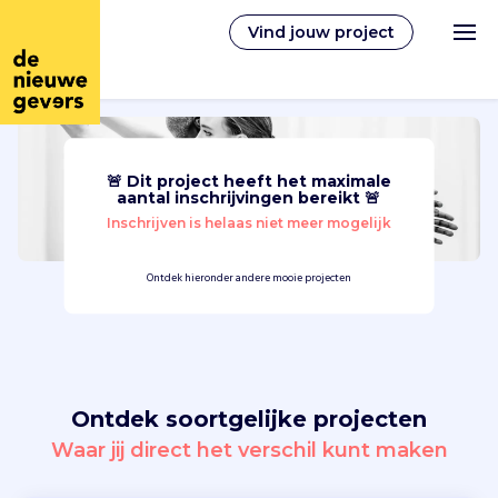
Vind jouw project
🚨 Dit project heeft het maximale
Nederlands
aantal inschrijvingen bereikt 🚨
Inschrijven is helaas niet meer mogelijk
Vrijwilligerswerk
Ontdek hieronder andere mooie projecten
Vrijwilligers vinden
Over ons
Ontdek soortgelijke projecten
Inloggen
Waar jij direct het verschil kunt maken