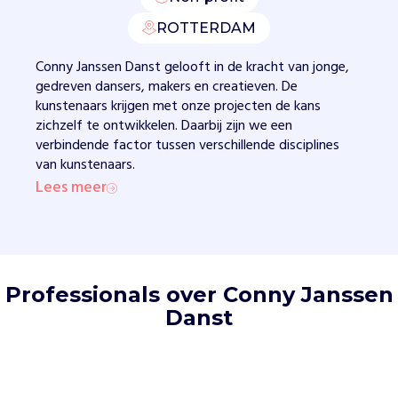
a
ROTTERDAM
n
d
Conny Janssen Danst gelooft in de kracht van jonge,
e
gedreven dansers, makers en creatieven. De
r
kunstenaars krijgen met onze projecten de kans
e
zichzelf te ontwikkelen. Daarbij zijn we een
m
verbindende factor tussen verschillende disciplines
a
van kunstenaars.
k
Lees meer
e
r
s
,
h
e
Professionals over Conny Janssen
t
Danst
w
e
r
k