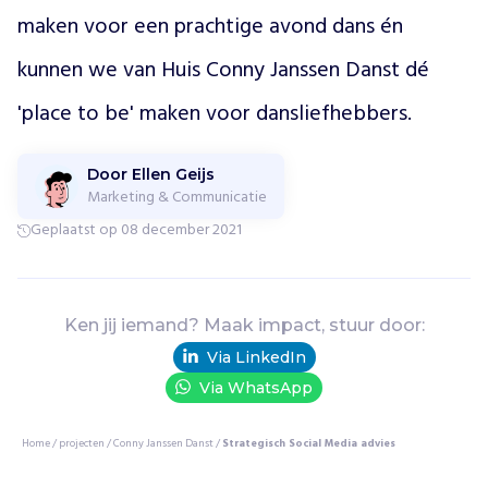
s
maken voor een prachtige avond dans én 
e
n
kunnen we van Huis Conny Janssen Danst dé 
k
u
'place to be' maken voor dansliefhebbers.
n
s
Door Ellen Geijs
t
Marketing & Communicatie
d
i
Geplaatst op 08 december 2021
s
c
i
p
Ken jij iemand? Maak impact, stuur door:
l
Via LinkedIn
i
Via WhatsApp
n
e
s
Home
/
projecten
/
Conny Janssen Danst
/
Strategisch Social Media advies
,