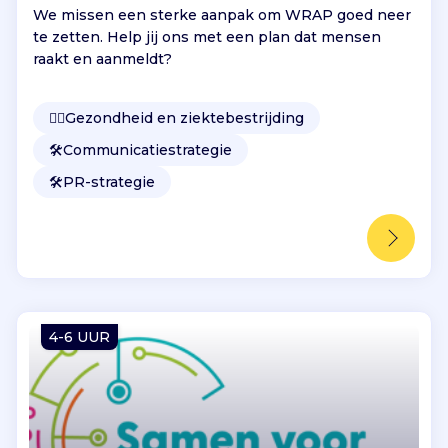
We missen een sterke aanpak om WRAP goed neer
te zetten. Help jij ons met een plan dat mensen
raakt en aanmeldt?
👩‍⚕️
Gezondheid en ziektebestrijding
🛠️
Communicatiestrategie
🛠️
PR-strategie
4-6 UUR