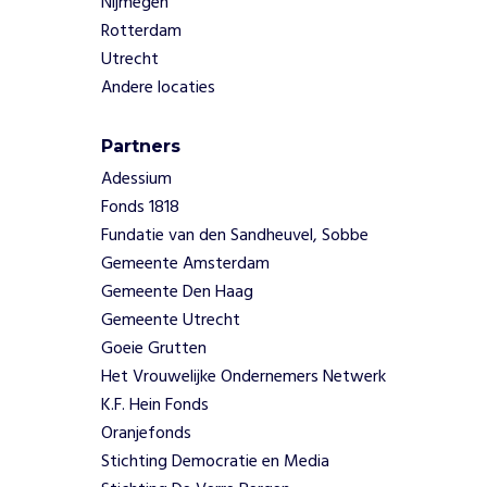
Nijmegen
k
Rotterdam
e
Utrecht
r
Andere locaties
s
z
o
Partners
d
Adessium
a
Fonds 1818
t
Fundatie van den Sandheuvel, Sobbe
z
e
Gemeente Amsterdam
d
Gemeente Den Haag
e
Gemeente Utrecht
k
Goeie Grutten
a
Het Vrouwelijke Ondernemers Netwerk
n
K.F. Hein Fonds
s
k
Oranjefonds
r
Stichting Democratie en Media
i