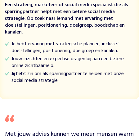
Een strateeg, marketeer of social media specialist die als
e
sparringpartner helpt met een betere social media
v
strategie. Op zoek naar iemand met ervaring met
o
doelstellingen, positionering, doelgroep, boodschap en
o
kanalen.
r
v
Je hebt ervaring met strategische plannen, inclusief
e
doelstellingen, positionering, doelgroep en kanalen.
r
Jouw inzichten en expertise dragen bij aan een betere
b
online zichtbaarheid.
i
Jij hebt zin om als sparringpartner te helpen met onze
n
social media strategie.
d
i
n
g
e
n
t
u
Met jouw advies kunnen we meer mensen warm 
s