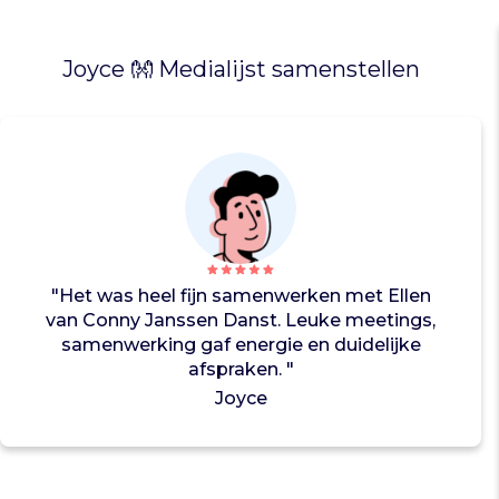
v
e
l
Joyce 👐 Medialijst samenstellen
d
e
n
p
u
b
l
i
e
"Het was heel fijn samenwerken met Ellen
k
van Conny Janssen Danst. Leuke meetings,
e
samenwerking gaf energie en duidelijke
n
afspraken. "
i
Joyce
s
e
r
v