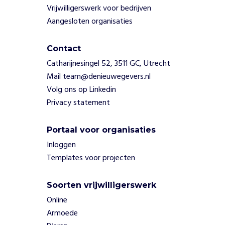
W
Vrijwilligerswerk voor bedrijven
e
Aangesloten organisaties
i
n
Contact
v
e
Catharijnesingel 52, 3511 GC, Utrecht
s
Mail team@denieuwegevers.nl
t
Volg ons op Linkedin
e
Privacy statement
r
e
n
Portaal voor organisaties
i
Inloggen
n
Templates voor projecten
j
o
n
Soorten vrijwilligerswerk
g
Online
e
Armoede
d