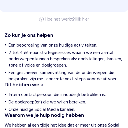
e
n
D
a
Hoe het werkt?
Klik hier
n
s
t
Zo kun je ons helpen
H
Een beoordeling van onze huidige activiteiten.
o
2 tot 4 één-uur strategiesessies waarin we een aantal
e
w
onderwerpen kunnen bespreken als: doelstellingen, kanalen,
i
tone of voice en doelgroepen.
j
Een geschreven samenvatting van de onderwerpen die
h
e
besproken zijn met concrete next steps voor de uitvoer.
l
Dit hebben we al
p
e
Intern contactpersoon die inhoudelijk betrokken is.
n
De doelgroep(en) die we willen bereiken.
I
Onze huidige Social Media kanalen.
n
Waarom we je hulp nodig hebben
H
u
We hebben al een tijdje het idee dat er meer uit onze Social 