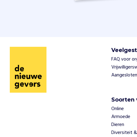
j
n
t
j
e
m
u
s
Veelgest
e
FAQ voor or
u
Vrijwilliger
m
Aangesloten
e
n
h
e
Soorten 
t
Online
R
Armoede
i
e
Dieren
t
Diversiteit &