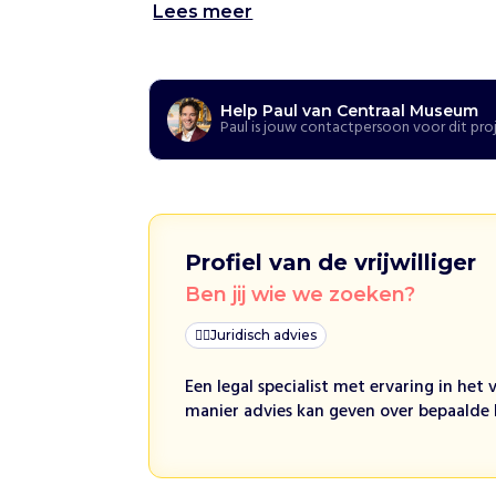
Lees meer
u
m
H
Help Paul van Centraal Museum
o
Paul is jouw contactpersoon voor dit pro
e
w
i
j
h
e
l
Profiel van de vrijwilliger
p
e
Ben jij wie we zoeken?
n
H
👩‍⚖️
Juridisch advies
e
t
Een legal specialist met ervaring in het
C
manier advies kan geven over bepaalde l
e
n
t