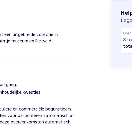
Hel
Lega
Uren
 een uitgebreide collectie in
8 to
ijntje museum en Rietveld-
tota
ortgang.
inhoudelijke kwesties.
n
uliere en commerciële begunstigers 
n voor particulieren automatisch af 
en deze overeenkomsten automatisch 