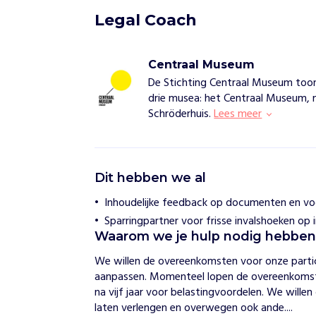
Legal Coach
Centraal Museum
De Stichting Centraal Museum toont
drie musea: het Centraal Museum, n
Schröderhuis.
Lees meer
C
Dit hebben we al
e
n
Inhoudelijke feedback op documenten en vo
t
Sparringpartner voor frisse invalshoeken op 
r
a
Waarom we je hulp nodig hebbe
a
We willen de overeenkomsten voor onze partic
l
M
aanpassen. Momenteel lopen de overeenkomste
u
na vijf jaar voor belastingvoordelen. We will
s
laten verlengen en overwegen ook ande....
e