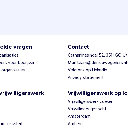
elde vragen
Contact
ganisaties
Catharijnesingel 52, 3511 GC, U
swerk voor bedrijven
Mail team@denieuwegevers.nl
 organisaties
Volg ons op Linkedin
Privacy statement
vrijwilligerswerk
Vrijwilligerswerk op lo
Vrijwilligerswerk zoeken
Vrijwilligers gezocht
Amsterdam
 inclusiviteit
Arnhem