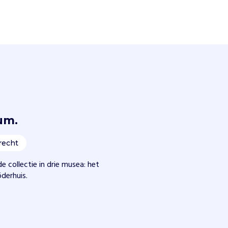
um.
recht
 collectie in drie musea: het
derhuis.