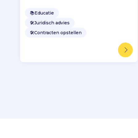
📚
Educatie
🛠️
Juridisch advies
🛠️
Contracten opstellen