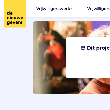
Vrijwilligerswerk
Vrijwilliger
🚨 Dit proj