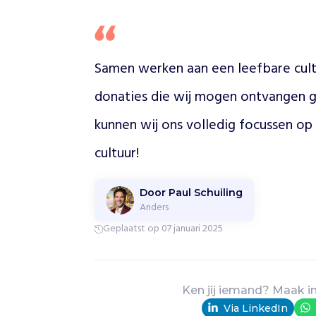
r
a
a
l
M
Samen werken aan een leefbare cultuu
u
donaties die wij mogen ontvangen g
s
e
kunnen wij ons volledig focussen op
u
m
cultuur!
b
e
h
Door Paul Schuiling
e
Anders
e
Geplaatst op 07 januari 2025
r
t
d
r
Ken jij iemand? Maak i
i
Via LinkedIn
e