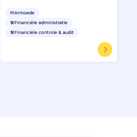
🤲
Armoede
🛠️
Financiële administratie
🛠️
Financiële controle & audit