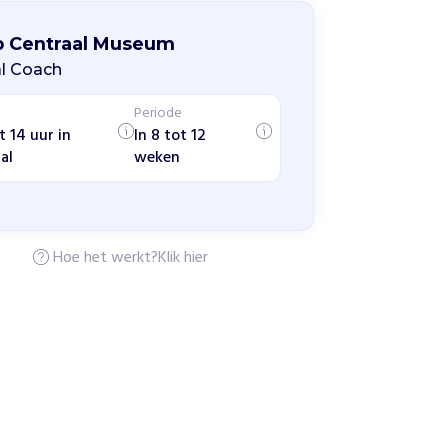
p Centraal Museum
l Coach
Periode
t 14 uur in
In 8 tot 12
al
weken
Hoe het werkt?
Klik hier