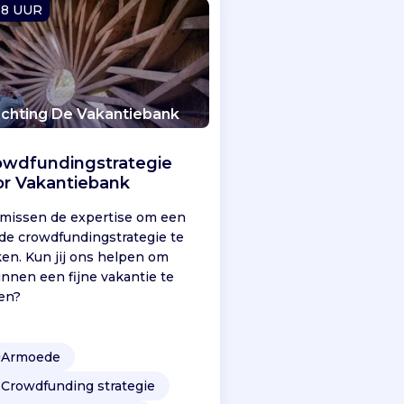
-8 UUR
ichting De Vakantiebank
owdfundingstrategie
or Vakantiebank
missen de expertise om een
de crowdfundingstrategie te
en. Kun jij ons helpen om
innen een fijne vakantie te
en?

Armoede
️
Crowdfunding strategie