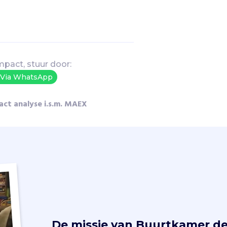
mpact, stuur door:
Via WhatsApp
act analyse i.s.m. MAEX
De missie van
Buurtkamer de