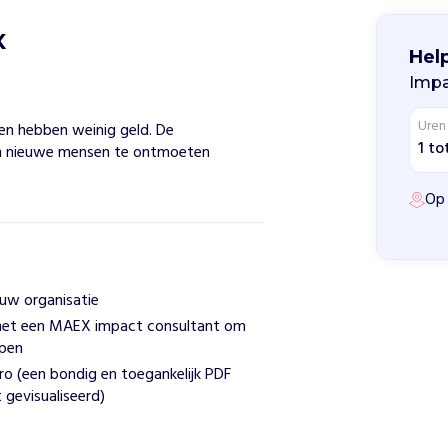
X
Hel
Impa
Uren
en hebben weinig geld. De
1 to
om nieuwe mensen te ontmoeten
Op 
ouw organisatie
r met een MAEX impact consultant om
open
uro (een bondig en toegankelijk PDF
 gevisualiseerd)