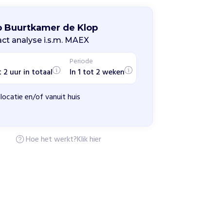
p Buurtkamer de Klop
ct analyse i.s.m. MAEX
Periode
t 2 uur in totaal
In 1 tot 2 weken
locatie en/of vanuit huis
Hoe het werkt?
Klik hier