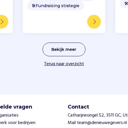
🛠
🛠️
Fundraising strategie
Bekijk meer
Terug naar overzicht
elde vragen
Contact
ganisaties
Catharijnesingel 52, 3511 GC, U
swerk voor bedrijven
Mail team@denieuwegevers.nl