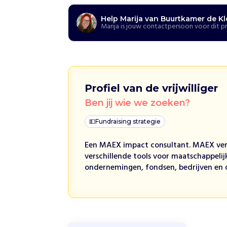
e
K
Help Marija van Buurtkamer de K
l
Marija is jouw contactpersoon voor dit p
o
p
H
o
e
Profiel van de vrijwilliger
w
Ben jij wie we zoeken?
i
j
h
💵
Fundraising strategie
e
l
Een MAEX impact consultant. MAEX ver
p
e
verschillende tools voor maatschappelijk
n
ondernemingen, fondsen, bedrijven en 
B
u
u
r
t