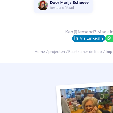
k
Door Marija Scheeve
Bestuur of Raad
a
m
e
r
d
Ken jij iemand? Maak i
e
Via LinkedIn
K
l
Home
/
projecten
/
Buurtkamer de Klop
/
Imp
o
p
i
s
e
e
n
g
e
z
e