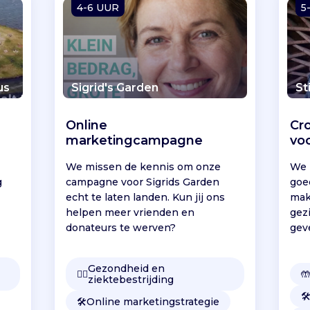
4-6 UUR
5
us
Sigrid's Garden
St
Online
Cr
marketingcampagne
vo
We missen de kennis om onze
We 
g
campagne voor Sigrids Garden
goe
echt te laten landen. Kun jij ons
mak
helpen meer vrienden en
gez
donateurs te werven?
gev
Gezondheid en
👩‍⚕️

ziektebestrijding
🛠
🛠️
Online marketingstrategie