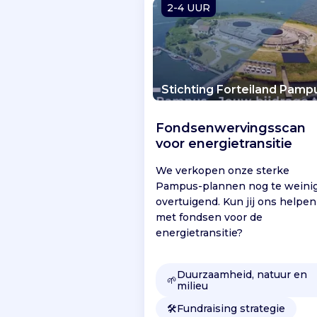
2-4 UUR
l
i
j
k
n
a
Stichting Forteiland Pamp
m
i
Fondsenwervingsscan
g
voor energietransitie
e
w
We verkopen onze sterke
i
Pampus-plannen nog te weini
n
overtuigend. Kun jij ons helpen
k
met fondsen voor de
e
energietransitie?
l
c
e
Duurzaamheid, natuur en
🌱
milieu
n
t
🛠️
Fundraising strategie