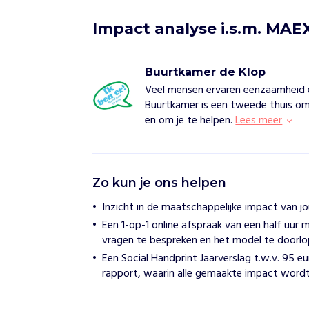
Impact analyse i.s.m. MAE
Buurtkamer de Klop
Veel mensen ervaren eenzaamheid 
Buurtkamer is een tweede thuis 
en om je te helpen.
Lees meer
B
Zo kun je ons helpen
u
u
Inzicht in de maatschappelijke impact van j
r
Een 1-op-1 online afspraak van een half uu
t
k
vragen te bespreken en het model te doorl
a
Een Social Handprint Jaarverslag t.w.v. 95 e
m
rapport, waarin alle gemaakte impact wordt
e
r
d