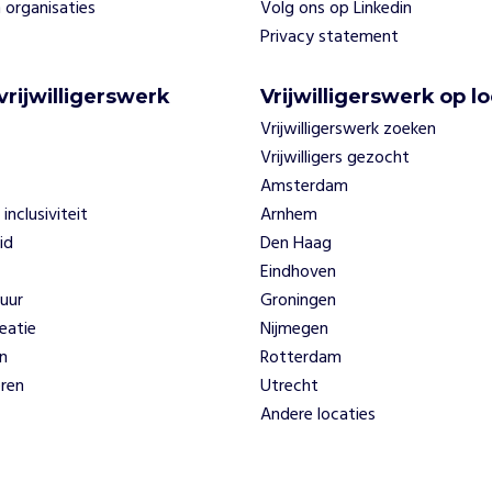
 organisaties
Volg ons op Linkedin
Privacy statement
vrijwilligerswerk
Vrijwilligerswerk op lo
Vrijwilligerswerk zoeken
Vrijwilligers gezocht
Amsterdam
 inclusiviteit
Arnhem
id
Den Haag
Eindhoven
uur
Groningen
eatie
Nijmegen
n
Rotterdam
ren
Utrecht
Andere locaties