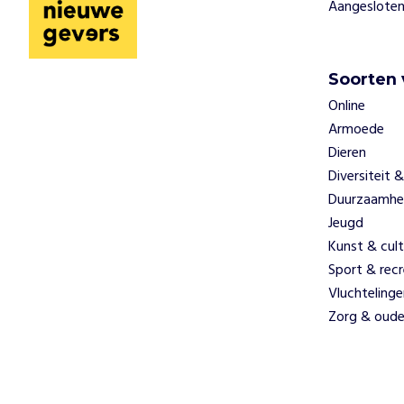
t
Aangesloten
.
D
e
B
Soorten 
u
Online
u
Armoede
r
Dieren
t
Diversiteit &
k
a
Duurzaamhe
m
Jeugd
e
Kunst & cult
r
Sport & recr
i
Vluchtelinge
s
Zorg & oude
e
e
n
t
w