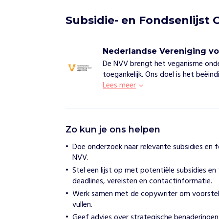
Subsidie- en Fondsenlijs
Nederlandse Vereniging v
De NVV brengt het veganisme ond
toegankelijk. Ons doel is het beëind
Lees meer
N
Zo kun je ons helpen
e
d
Doe onderzoek naar relevante subsidies en fo
e
NVV.
r
l
Stel een lijst op met potentiële subsidies en 
a
deadlines, vereisten en contactinformatie.
n
Werk samen met de copywriter om voorstelle
d
vullen.
s
e
Geef advies over strategische benaderingen