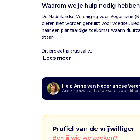
V
Waarom we je hulp nodig hebbe
e
r
De Nederlandse Vereniging voor Veganisme (NV
e
dieren niet worden gebruikt voor voedsel, kled
n
naar een plantaardige toekomst waarin duurzaa
i
staan.

g
i
Dit project is cruciaal v....
n
g
Lees meer
v
o
o
r
V
Help Anne van Nederlandse Vere
Anne is jouw contactpersoon voor dit pr
e
g
a
n
i
s
m
Profiel van de vrijwilliger
e
Ben jij wie we zoeken?