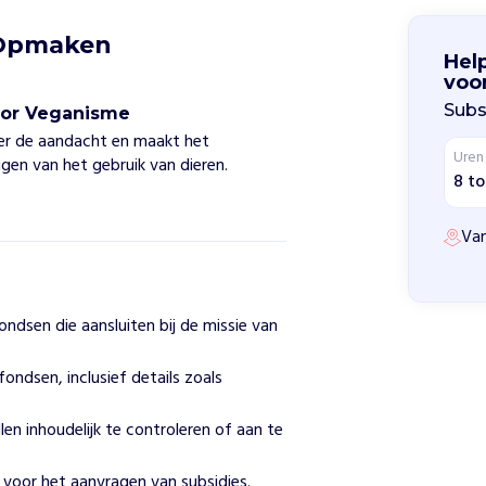
t Opmaken
Hel
voo
Subs
oor Veganisme
er de aandacht en maakt het
Uren
igen van het gebruik van dieren.
8 to
Van
ndsen die aansluiten bij de missie van
fondsen, inclusief details zoals
n inhoudelijk te controleren of aan te
 voor het aanvragen van subsidies.