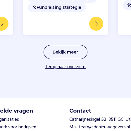
🛠
🛠️
Fundraising strategie
Bekijk meer
Terug naar overzicht
elde vragen
Contact
ganisaties
Catharijnesingel 52, 3511 GC, U
swerk voor bedrijven
Mail team@denieuwegevers.nl