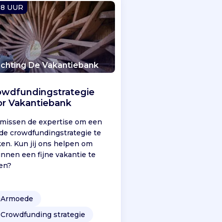
-8 UUR
ichting De Vakantiebank
owdfundingstrategie
or Vakantiebank
missen de expertise om een
de crowdfundingstrategie te
en. Kun jij ons helpen om
innen een fijne vakantie te
en?

Armoede
️
Crowdfunding strategie