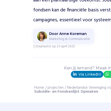
aan een plantaardige toekomst. Jouw 
l
fondsen kan de financiële basis vers
e
v
campagnes, essentieel voor systeem
e
n
d
Door Anne Koreman
e
Marketing & Communicatie
,
Geplaatst op 23 april 2025
v
o
e
l
Ken jij iemand? Maak i
e
n
Via LinkedIn
d
e
Home
/
projecten
/
Nederlandse Vereniging v
w
Subsidie- en Fondsenlijst Opmaken
e
z
e