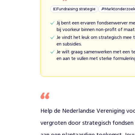
H
💵
Fundraising strategie
🔎
Marktonderzoe
o
e
Jij bent een ervaren fondsenwerver me
w
bij voorkeur binnen non-profit of maat
i
j
Je vindt het leuk om strategisch mee 
h
en subsidies.
e
l
Je wilt graag samenwerken met een te
p
en aan te vullen met sterke formulerin
e
n
D
i
e
r
e
n
Help de Nederlandse Vereniging voo
z
i
vergroten door strategisch fondsen 
j
n