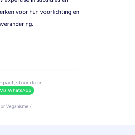
expertise in subsidies en 
terken voor hun voorlichting en 
verandering.
mpact, stuur door:
Via WhatsApp
oor Veganisme
/