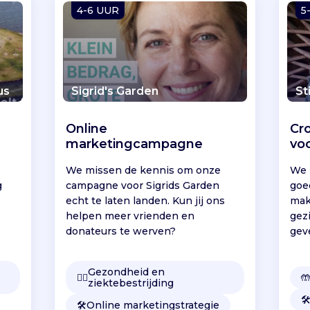
4-6 UUR
5
us
Sigrid's Garden
St
Online
Cr
marketingcampagne
vo
We missen de kennis om onze
We 
g
campagne voor Sigrids Garden
goe
echt te laten landen. Kun jij ons
mak
helpen meer vrienden en
gez
donateurs te werven?
gev
Gezondheid en
👩‍⚕️

ziektebestrijding
🛠
🛠️
Online marketingstrategie