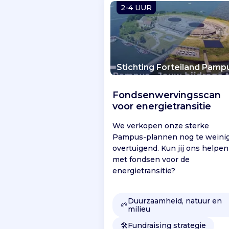
2-4 UUR
b
e
l
a
n
g
Stichting Forteiland Pamp
e
n
Fondsenwervingsscan
.
voor energietransitie
I
n
We verkopen onze sterke
o
Pampus-plannen nog te weini
n
overtuigend. Kun jij ons helpen
z
met fondsen voor de
e
energietransitie?
i
d
e
Duurzaamheid, natuur en
🌱
milieu
a
l
🛠️
Fundraising strategie