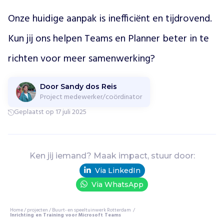
v
e
Onze huidige aanpak is inefficiënt en tijdrovend. 
i
l
Kun jij ons helpen Teams en Planner beter in te 
i
richten voor meer samenwerking?
g
e
,
Door Sandy dos Reis
i
Project medewerker/coördinator
n
Geplaatst op 17 juli 2025
c
l
u
s
i
Ken jij iemand? Maak impact, stuur door:
e
Via LinkedIn
v
Via WhatsApp
e
s
p
Home
/
projecten
/
Buurt- en speeltuinwerk Rotterdam
/
Inrichting en Training voor Microsoft Teams
e