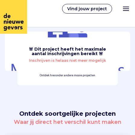
Vind jouw project
🚨 Dit project heeft het maximale
Nederlands
aantal inschrijvingen bereikt 🚨
Inschrijven is helaas niet meer mogelijk
Vrijwilligerswerk
Ontdek hieronder andere mooie projecten
Vrijwilligers vinden
Over ons
Ontdek soortgelijke projecten
Inloggen
Waar jij direct het verschil kunt maken