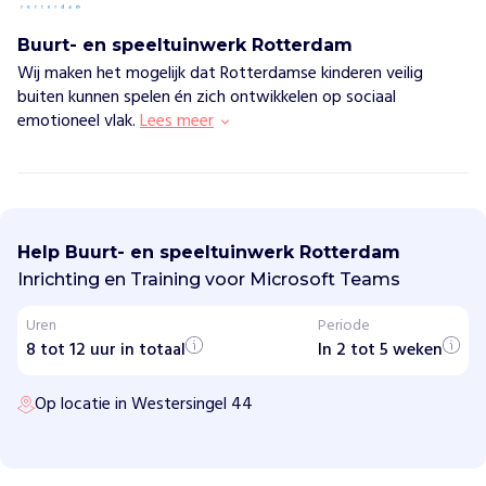
Buurt- en speeltuinwerk Rotterdam
Wij maken het mogelijk dat Rotterdamse kinderen veilig
buiten kunnen spelen én zich ontwikkelen op sociaal
emotioneel vlak.
Lees meer
B
u
u
Help Buurt- en speeltuinwerk Rotterdam
r
t
Inrichting en Training voor Microsoft Teams
-
e
Uren
Periode
n
8 tot 12 uur in totaal
s
In 2 tot 5 weken
p
e
Op locatie in Westersingel 44
e
l
t
u
i