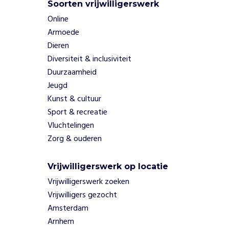
e
Soorten vrijwilligerswerk
s
Online
p
Armoede
e
e
Dieren
l
Diversiteit & inclusiviteit
g
Duurzaamheid
o
Jeugd
e
Kunst & cultuur
d
Sport & recreatie
u
i
Vluchtelingen
t
Zorg & ouderen
l
e
Vrijwilligerswerk op locatie
e
n
Vrijwilligerswerk zoeken
c
Vrijwilligers gezocht
o
Amsterdam
n
Arnhem
t