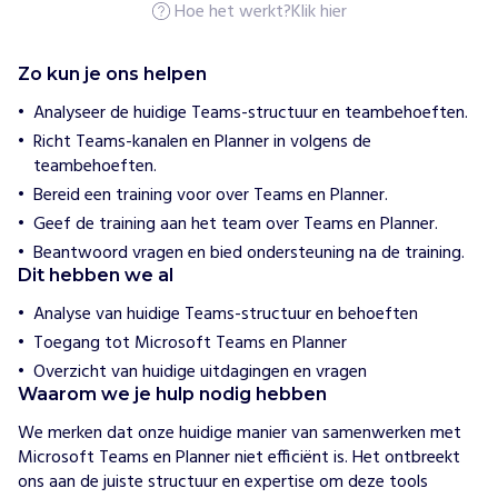
n
Hoe het werkt?
Klik hier
w
e
r
Zo kun je ons helpen
k
R
Analyseer de huidige Teams-structuur en teambehoeften.
o
Richt Teams-kanalen en Planner in volgens de
t
t
teambehoeften.
e
Bereid een training voor over Teams en Planner.
r
d
Geef de training aan het team over Teams en Planner.
a
Beantwoord vragen en bied ondersteuning na de training.
m
Dit hebben we al
H
Analyse van huidige Teams-structuur en behoeften
o
Toegang tot Microsoft Teams en Planner
e
w
Overzicht van huidige uitdagingen en vragen
i
Waarom we je hulp nodig hebben
j
h
We merken dat onze huidige manier van samenwerken met 
e
Microsoft Teams en Planner niet efficiënt is. Het ontbreekt 
l
ons aan de juiste structuur en expertise om deze tools 
p
e