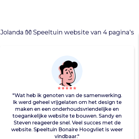
c
h
s
o
c
Jolanda 👐 Speeltuin website van 4 pagina's
i
a
a
l
o
n
t
w
i
"Wat heb ik genoten van de samenwerking.
k
Ik werd geheel vrijgelaten om het design te
k
maken en een onderhoudsvriendelijke en
e
toegankelijke website te bouwen. Sandy en
l
Steven reageerde snel. Veel succes met de
e
website. Speeltuin Bonaire Hoogvliet is weer
n
vindbaar."
.