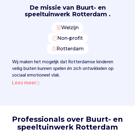
v
De missie van
Buurt- en
r
speeltuinwerk Rotterdam .
i
j
Welzijn
k
u
Non-profit
n
Rotterdam
n
e
Wij maken het mogelijk dat Rotterdamse kinderen
n
veilig buiten kunnen spelen én zich ontwikkelen op
s
sociaal emotioneel vlak.
p
Lees meer
e
l
e
n
e
n
Professionals over Buurt- en
z
speeltuinwerk Rotterdam
i