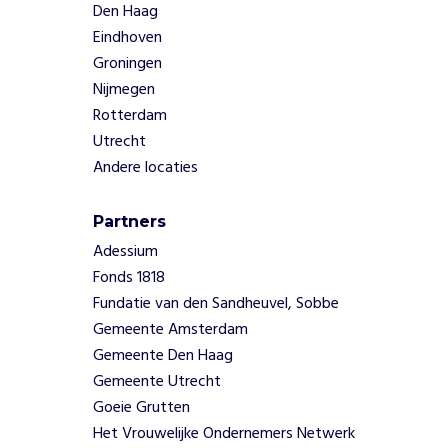
Den Haag
a
i
Eindhoven
n
Groningen
e
Nijmegen
r
Rotterdam
s
Utrecht
i
Andere locaties
n
d
e
Partners
b
Adessium
u
Fonds 1818
u
r
Fundatie van den Sandheuvel, Sobbe
t
Gemeente Amsterdam
,
Gemeente Den Haag
z
Gemeente Utrecht
o
Goeie Grutten
d
a
Het Vrouwelijke Ondernemers Netwerk