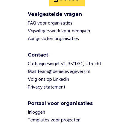
i
m
Veelgestelde vragen
d
r
FAQ voor organisaties
o
Vrijwilligerswerk voor bedrijven
p
Aangesloten organisaties
p
r
o
Contact
j
Catharijnesingel 52, 3511 GC, Utrecht
e
Mail team@denieuwegevers.nl
c
Volg ons op Linkedin
t
Privacy statement
b
i
e
Portaal voor organisaties
d
Inloggen
e
Templates voor projecten
n
z