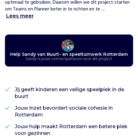
optimaal te gebruiken. Daarom willen we dit project starten 
n
om Teams en Planner beter in te richten en te ....
B
Lees meer
u
u
r
t
-
e
Help Sandy van Buurt- en speeltuinwerk Rotterdam
Sandy is jouw contactpersoon voor dit project
n
S
p
e
e
Jij geeft kinderen een veilige speelplek in de
l
buurt
t
u
Jouw inzet bevordert sociale cohesie in
i
Rotterdam
n
Jouw hulp maakt Rotterdam een betere plek
w
voor gezinnen
e