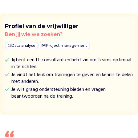
r
k
R
o
Profiel van de vrijwilliger
t
Ben jij wie we zoeken?
t
e
🧐
Data analyse
🗺
Project management
r
d
Jij bent een IT-consultant en hebt zin om Teams optimaal
a
in te richten.
m
Je vindt het leuk om trainingen te geven en kennis te delen
z
met anderen.
o
Je wilt graag ondersteuning bieden en vragen
r
beantwoorden na de training.
g
t
v
o
o
r